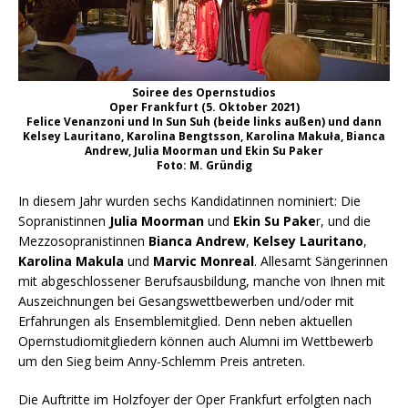
Soiree des Opernstudios
Oper Frankfurt (5. Oktober 2021)
Felice Venanzoni und In Sun Suh (beide links außen) und dann
Kelsey Lauritano, Karolina Bengtsson, Karolina Makuła, Bianca
Andrew, Julia Moorman und Ekin Su Paker
Foto: M. Gründig
In diesem Jahr wurden sechs Kandidatinnen nominiert: Die
Sopranistinnen
Julia Moorman
und
Ekin Su Pake
r, und die
Mezzosopranistinnen
Bianca Andrew
,
Kelsey Lauritano
,
Karolina Makula
und
Marvic Monreal
. Allesamt Sängerinnen
mit abgeschlossener Berufsausbildung, manche von Ihnen mit
Auszeichnungen bei Gesangswettbewerben und/oder mit
Erfahrungen als Ensemblemitglied. Denn neben aktuellen
Opernstudiomitgliedern können auch Alumni im Wettbewerb
um den Sieg beim Anny-Schlemm Preis antreten.
Die Auftritte im Holzfoyer der Oper Frankfurt erfolgten nach