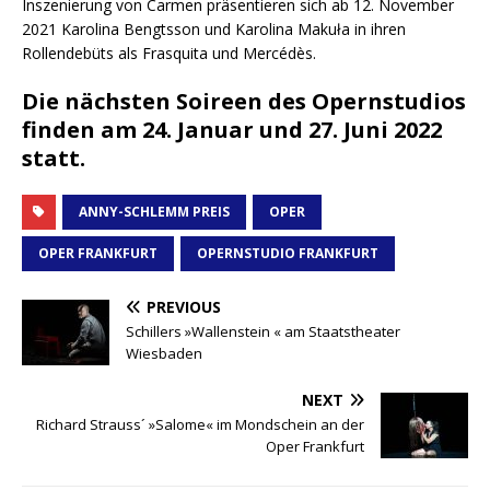
Inszenierung von Carmen präsentieren sich ab 12. November
2021 Karolina Bengtsson und Karolina Makuła in ihren
Rollendebüts als Frasquita und Mercédès.
Die nächsten Soireen des Opernstudios
finden am 24. Januar und 27. Juni 2022
statt.
ANNY-SCHLEMM PREIS
OPER
OPER FRANKFURT
OPERNSTUDIO FRANKFURT
PREVIOUS
Schillers »Wallenstein « am Staatstheater
Wiesbaden
NEXT
Richard Strauss´ »Salome« im Mondschein an der
Oper Frankfurt