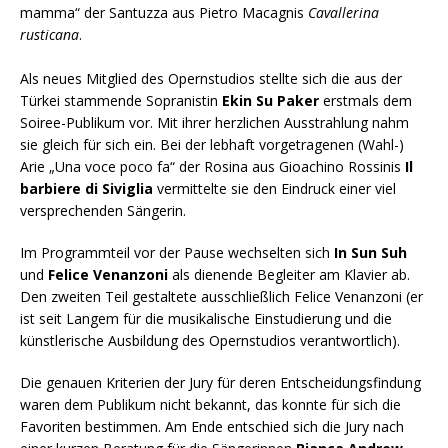
mamma“ der Santuzza aus Pietro Macagnis
Cavallerina
rusticana
.
Als neues Mitglied des Opernstudios stellte sich die aus der
Türkei stammende Sopranistin
Ekin Su Paker
erstmals dem
Soiree-Publikum vor. Mit ihrer herzlichen Ausstrahlung nahm
sie gleich für sich ein. Bei der lebhaft vorgetragenen (Wahl-)
Arie „Una voce poco fa“ der Rosina aus Gioachino Rossinis
Il
barbiere di Siviglia
vermittelte sie den Eindruck einer viel
versprechenden Sängerin.
Im Programmteil vor der Pause wechselten sich
In Sun Suh
und
Felice Venanzoni
als dienende Begleiter am Klavier ab.
Den zweiten Teil gestaltete ausschließlich Felice Venanzoni (er
ist seit Langem für die musikalische Einstudierung und die
künstlerische Ausbildung des Opernstudios verantwortlich).
Die genauen Kriterien der Jury für deren Entscheidungsfindung
waren dem Publikum nicht bekannt, das konnte für sich die
Favoriten bestimmen. Am Ende entschied sich die Jury nach