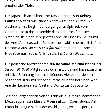
„Ach, ich fühl’s“ aus Mozarts
Zauberflöte
fehlte es nicht an
emotionaler Tiefe.
Die japanisch-amerikanische Mezzosopranistin
Kelsey
Lauritano
zählt wie Bianca Andrews zu den Alumni. Sie
wechselte mit Beginn der vergangenen Spielzeit vom
Opernstudio in das Ensemble der Oper Frankfurt. Hier
hinterließ sie einen sehr professionellen Eindruck. Sei es mit
der Arie „Ah, scostati!… Smanie implacabili, che m’agitate“ der
Dorabella aus Mozarts
Cosi fan tutte
oder mit der Arie des
Nicklausé aus Jaques Offenbachs
Les Contes d´Hoffmann
.
Die polnische Mezzosopranistin
Karolina Makuła
ist seit der
Saison 2019/20 Mitglied des Opernstudios und hat inzwischen
reichlich Erfahrung sammeln können. Hier zeigte sie sich
besonders stark mit schönen Phrasierungen bei einer (Wahl-)
Arie der Leonora aus Gaetano Donizettis
La Favorita
.
Seit der vergangenen Saison zählt die aus Malta stammende
Mezzosopranistin
Marvic Monreal
zum Opernstudio. Viel
Empathie zeigte sie bei der (Wahl-) Arie „Voi lo sapete, o