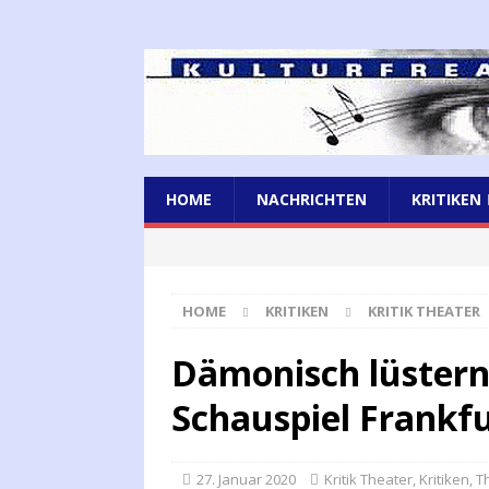
HOME
NACHRICHTEN
KRITIKEN
HOME
KRITIKEN
KRITIK THEATER
Dämonisch lüster
Schauspiel Frankf
27. Januar 2020
Kritik Theater
,
Kritiken
,
T