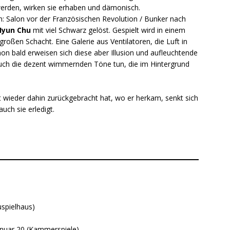
werden, wirken sie erhaben und dämonisch.
: Salon vor der Französischen Revolution / Bunker nach
Hyun Chu
mit viel Schwarz gelöst. Gespielt wird in einem
oßen Schacht. Eine Galerie aus Ventilatoren, die Luft in
hon bald erweisen sich diese aber Illusion und aufleuchtende
uch die dezent wimmernden Töne tun, die im Hintergrund
 wieder dahin zurückgebracht hat, wo er herkam, senkt sich
uch sie erledigt.
uspielhaus)
anuar 20 (Kammerspiele)