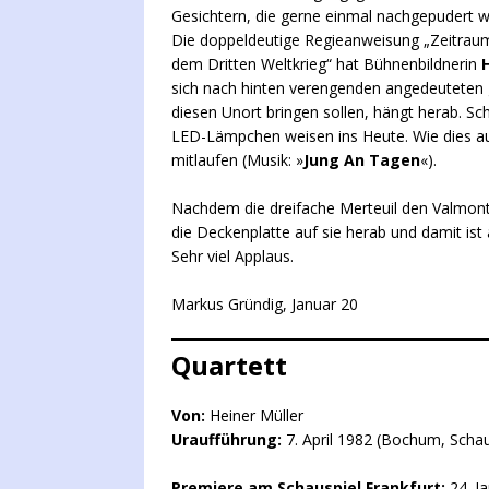
Gesichtern, die gerne einmal nachgepudert 
Die doppeldeutige Regieanweisung „Zeitraum
dem Dritten Weltkrieg“ hat Bühnenbildnerin
sich nach hinten verengenden angedeuteten gr
diesen Unort bringen sollen, hängt herab. Sc
LED-Lämpchen weisen ins Heute. Wie dies a
mitlaufen (Musik: »
Jung An Tagen
«).
Nachdem die dreifache Merteuil den Valmont
die Deckenplatte auf sie herab und damit ist a
Sehr viel Applaus.
Markus Gründig, Januar 20
Quartett
Von:
Heiner Müller
Uraufführung:
7. April 1982 (Bochum, Scha
Premiere am Schauspiel Frankfurt:
24. J