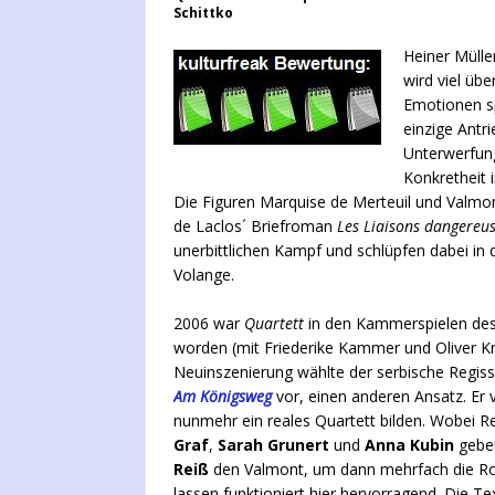
Schittko
Heiner Müll
wird viel üb
Emotionen sp
einzige Antr
Unterwerfung
Konkretheit i
Die Figuren Marquise de Merteuil und Valm
de Laclos´ Briefroman
Les Liaisons dangereu
unerbittlichen Kampf und schlüpfen dabei in
Volange.
2006 war
Quartett
in den Kammerspielen des S
worden (mit Friederike Kammer und Oliver Kra
Neuinszenierung wählte der serbische Regis
Am Königsweg
vor, einen anderen Ansatz. Er v
nunmehr ein reales Quartett bilden. Wobei Rea
Graf
,
Sarah Grunert
und
Anna Kubin
geben
Reiß
den Valmont, um dann mehrfach die Rol
lassen funktioniert hier hervorragend. Die 