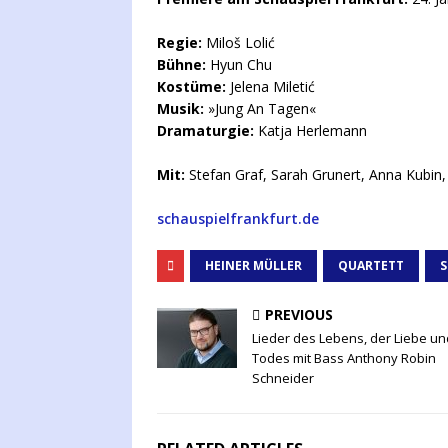
Regie:
Miloš Lolić
Bühne:
Hyun Chu
Kostüme:
Jelena Miletić
Musik:
»Jung An Tagen«
Dramaturgie:
Katja Herlemann
Mit:
Stefan Graf, Sarah Grunert, Anna Kubin,
schauspielfrankfurt.de
HEINER MÜLLER
QUARTETT
S
PREVIOUS
Lieder des Lebens, der Liebe u
Todes mit Bass Anthony Robin
Schneider