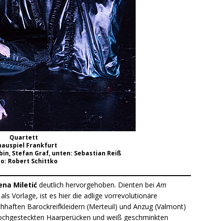
Quartett
hauspiel Frankfurt
in, Stefan Graf, unten: Sebastian Reiß
o: Robert Schittko
ena Miletić
deutlich hervorgehoben. Dienten bei
Am
s Vorlage, ist es hier die adlige vorrevolutionäre
chhaften Barockreifkleidern (Merteuil) und Anzug (Valmont)
 hochgesteckten Haarperücken und weiß geschminkten