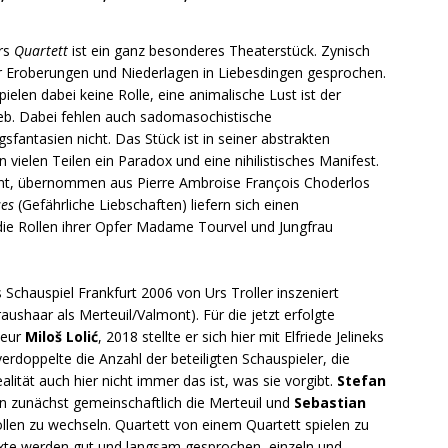
ers
Quartett
ist ein ganz besonderes Theaterstück. Zynisch
er Eroberungen und Niederlagen in Liebesdingen gesprochen.
ielen dabei keine Rolle, eine animalische Lust ist der
ieb. Dabei fehlen auch sadomasochistische
sfantasien nicht. Das Stück ist in seiner abstrakten
n vielen Teilen ein Paradox und eine nihilistisches Manifest.
ont, übernommen aus Pierre Ambroise François Choderlos
ses
(Gefährliche Liebschaften) liefern sich einen
 die Rollen ihrer Opfer Madame Tourvel und Jungfrau
chauspiel Frankfurt 2006 von Urs Troller inszeniert
ushaar als Merteuil/Valmont). Für die jetzt erfolgte
seur
Miloš Lolić
, 2018 stellte er sich hier mit Elfriede Jelineks
erdoppelte die Anzahl der beteiligten Schauspieler, die
lität auch hier nicht immer das ist, was sie vorgibt.
Stefan
 zunächst gemeinschaftlich die Merteuil und
Sebastian
len zu wechseln. Quartett von einem Quartett spielen zu
Texte werden gut und langsam gesprochen, einzeln und