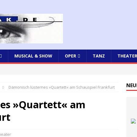
MUSICAL & SHOW
OPER
TANZ
THEATE
NEU
Dämonisch lüsternes »Quartett« am Schauspiel Frankfurt
nes »Quartett« am
urt
heater