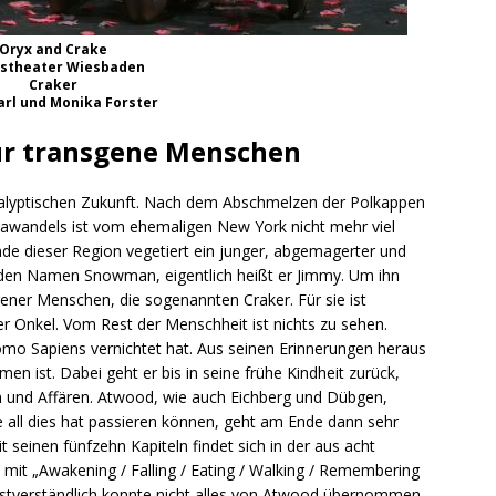
Oryx and Crake
tstheater Wiesbaden
Craker
arl und Monika Forster
ür transgene Menschen
alyptischen Zukunft. Nach dem Abschmelzen der Polkappen
awandels ist vom ehemaligen New York nicht mehr viel
nde dieser Region vegetiert ein junger, abgemagerter und
st den Namen Snowman, eigentlich heißt er Jimmy. Um ihn
gener Menschen, die sogenannten Craker. Für sie ist
r Onkel. Vom Rest der Menschheit ist nichts zu sehen.
mo Sapiens vernichtet hat. Aus seinen Erinnerungen heraus
 ist. Dabei geht er bis in seine frühe Kindheit zurück,
um und Affären. Atwood, wie auch Eichberg und Dübgen,
wie all dies hat passieren können, geht am Ende dann sehr
 seinen fünfzehn Kapiteln findet sich in der aus acht
 mit „Awakening / Falling / Eating / Walking / Remembering
elbstverständlich konnte nicht alles von Atwood übernommen