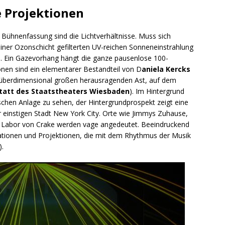
e Projektionen
Bühnenfassung sind die Lichtverhältnisse. Muss sich
er Ozonschicht gefilterten UV-reichen Sonneneinstrahlung
en. Ein Gazevorhang hängt die ganze pausenlose 100-
onen sind ein elementarer Bestandteil von D
aniela Kercks
 überdimensional großen herausragenden Ast, auf dem
tatt des Staatstheaters Wiesbaden
). Im Hintergrund
schen Anlage zu sehen, der Hintergrundprospekt zeigt eine
r einstigen Stadt New York City. Orte wie Jimmys Zuhause,
 Labor von Crake werden vage angedeutet. Beeindruckend
mationen und Projektionen, die mit dem Rhythmus der Musik
).