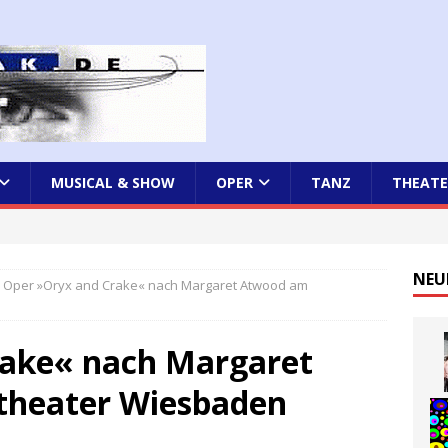
MUSICAL & SHOW
OPER
TANZ
THEATE
NEU
Oper »Oryx and Crake« nach Margaret Atwood am
rake« nach Margaret
theater Wiesbaden