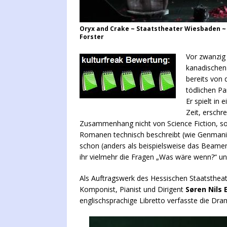
Oryx and Crake ~ Staatstheater Wiesbaden ~ 
Forster
Vor zwanzig
kanadischen
bereits von
tödlichen Pa
Er spielt in 
Zeit, erschr
Zusammenhang nicht von Science Fiction, son
Romanen technisch beschreibt (wie Genmanip
schon (anders als beispielsweise das Beamen 
ihr vielmehr die Fragen „Was wäre wenn?“ un
Als Auftragswerk des Hessischen Staatsthea
Komponist, Pianist und Dirigent
Søren Nils 
englischsprachige Libretto verfasste die Dram