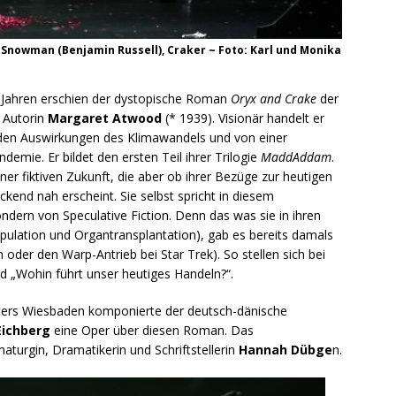
Snowman (Benjamin Russell), Craker ~ Foto: Karl und Monika
 Jahren erschien der dystopische Roman
Oryx and Crake
der
 Autorin
Margaret Atwood
(* 1939). Visionär handelt er
 den Auswirkungen des Klimawandels und von einer
ndemie. Er bildet den ersten Teil ihrer Trilogie
MaddAddam
.
einer fiktiven Zukunft, die aber ob ihrer Bezüge zur heutigen
eckend nah erscheint. Sie selbst spricht in diesem
dern von Speculative Fiction. Denn das was sie in ihren
ulation und Organtransplantation), gab es bereits damals
oder den Warp-Antrieb bei Star Trek). So stellen sich bei
d „Wohin führt unser heutiges Handeln?“.
ters Wiesbaden komponierte der deutsch-dänische
Eichberg
eine Oper über diesen Roman. Das
aturgin, Dramatikerin und Schriftstellerin
Hannah Dübge
n.