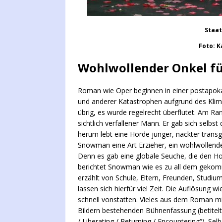
Staa
Foto: K
Wohlwollender Onkel f
Roman wie Oper beginnen in einer postapok
und anderer Katastrophen aufgrund des Klim
übrig, es wurde regelrecht überflutet. Am Ra
sichtlich verfallener Mann. Er gab sich selb
herum lebt eine Horde junger, nackter trans
Snowman eine Art Erzieher, ein wohlwollende
Denn es gab eine globale Seuche, die den Ho
berichtet Snowman wie es zu all dem gekommen
erzählt von Schule, Eltern, Freunden, Studi
lassen sich hierfür viel Zeit. Die Auflösung 
schnell vonstatten. Vieles aus dem Roman mit
Bildern bestehenden Bühnenfassung (betitelt
/ Liberating / Returning / Encountering“). S