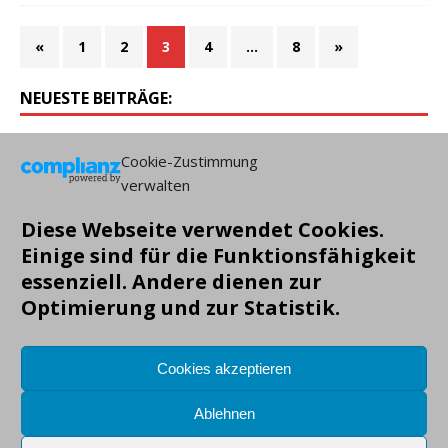
«
1
2
3
4
…
8
»
NEUESTE BEITRÄGE:
Cookie-Zustimmung
verwalten
Diese Webseite verwendet Cookies.
Einige sind für die Funktionsfähigkeit
essenziell. Andere dienen zur
Optimierung und zur Statistik.
Copyright: Markus Gruendig, alle Angaben ohne Gewähr!
Cookies akzeptieren
Ablehnen