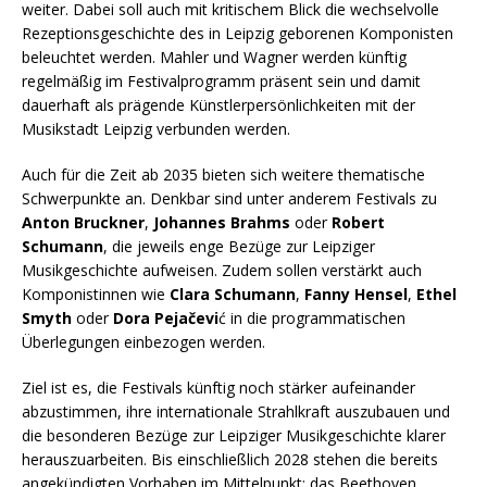
weiter. Dabei soll auch mit kritischem Blick die wechselvolle
Rezeptionsgeschichte des in Leipzig geborenen Komponisten
beleuchtet werden. Mahler und Wagner werden künftig
regelmäßig im Festivalprogramm präsent sein und damit
dauerhaft als prägende Künstlerpersönlichkeiten mit der
Musikstadt Leipzig verbunden werden.
Auch für die Zeit ab 2035 bieten sich weitere thematische
Schwerpunkte an. Denkbar sind unter anderem Festivals zu
Anton Bruckner
,
Johannes Brahms
oder
Robert
Schumann
, die jeweils enge Bezüge zur Leipziger
Musikgeschichte aufweisen. Zudem sollen verstärkt auch
Komponistinnen wie
Clara Schumann
,
Fanny Hensel
,
Ethel
Smyth
oder
Dora Pejačevi
ć in die programmatischen
Überlegungen einbezogen werden.
Ziel ist es, die Festivals künftig noch stärker aufeinander
abzustimmen, ihre internationale Strahlkraft auszubauen und
die besonderen Bezüge zur Leipziger Musikgeschichte klarer
herauszuarbeiten. Bis einschließlich 2028 stehen die bereits
angekündigten Vorhaben im Mittelpunkt: das Beethoven