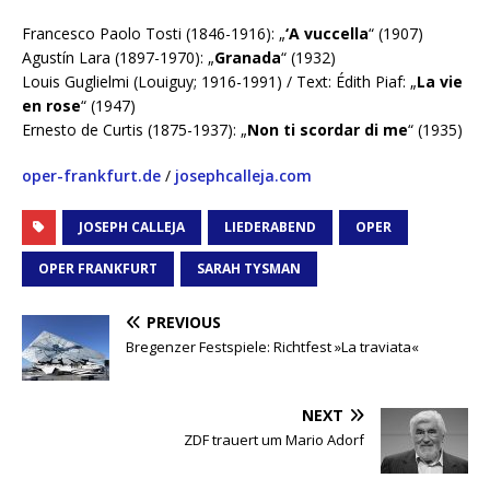
Francesco Paolo Tosti (1846-1916): „
‘A vuccella
“ (1907)
Agustín Lara (1897-1970): „
Granada
“ (1932)
Louis Guglielmi (Louiguy; 1916-1991) / Text: Édith Piaf: „
La vie
en rose
“ (1947)
Ernesto de Curtis (1875-1937): „
Non ti scordar di me
“ (1935)
oper-frankfurt.de
/
joseph
c
alleja.com
JOSEPH CALLEJA
LIEDERABEND
OPER
OPER FRANKFURT
SARAH TYSMAN
PREVIOUS
Bregenzer Festspiele: Richtfest »La traviata«
NEXT
ZDF trauert um Mario Adorf