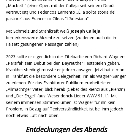
„Macbeth“ (einer Oper, mit der Calleja seit seinem Debüt
vertraut ist) und Federicos Lamento „È la solita storia del
pastore” aus Francesco Cileas “L’Arlesiana“.
Mit Schmelz und Strahlkraft weiß
Joseph Calleja
,
bemerkenswerte Akzente zu setzen (zu denen auch die im
Falsett gesungenen Passagen zählen).
2023 sollte er eigentlich in der Titelpartie von Richard Wagners
„Parsifal“ sein Debüt bei den Bayreuther Festspielen geben.
Krankheitsbedingt musste er jedoch absagen. Jetzt hatte man
in Frankfurt die besondere Gelegenheit, ihn als Wagner-Sänger
zu erleben. Für das Frankfurter Publikum erarbeitete er
„Allmächt’ger Vater, blick herab (Gebet des Rienzi aus „Rienzi“)
und „Der Engel“ (aus: Wesendonck-Lieder WWV 91,1.). Mit
seinem immensen Stimmvolumen ist Wagner für ihn kein
Problem, in Bezug auf Textverständlichkeit ist bei ihm jedoch
noch etwas Luft nach oben.
Entdeckungen des Abends