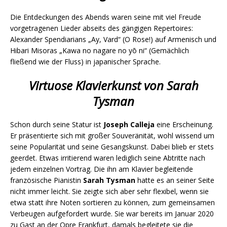
Die Entdeckungen des Abends waren seine mit viel Freude
vorgetragenen Lieder abseits des gängigen Repertoires:
Alexander Spendiarians „Ay, Vard“ (O Rose!) auf Armenisch und
Hibari Misoras „Kawa no nagare no yō ni“ (Gemächlich
fließend wie der Fluss) in japanischer Sprache.
Virtuose Klavierkunst von Sarah
Tysman
Schon durch seine Statur ist
Joseph Calleja
eine Erscheinung.
Er präsentierte sich mit großer Souveränität, wohl wissend um
seine Popularität und seine Gesangskunst. Dabei blieb er stets
geerdet. Etwas irritierend waren lediglich seine Abtritte nach
jedem einzelnen Vortrag. Die ihn am Klavier begleitende
französische Pianistin
Sarah Tysman
hatte es an seiner Seite
nicht immer leicht. Sie zeigte sich aber sehr flexibel, wenn sie
etwa statt ihre Noten sortieren zu können, zum gemeinsamen
Verbeugen aufgefordert wurde. Sie war bereits im Januar 2020
zu Gast an der Opre Frankfurt, damals begleitete sie die