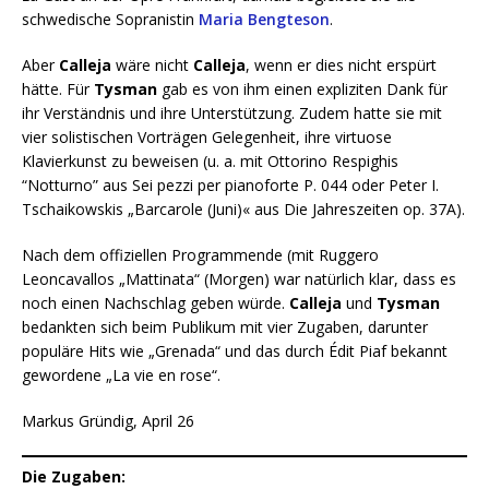
schwedische Sopranistin
Maria Bengteson
.
Aber
Calleja
wäre nicht
Calleja
, wenn er dies nicht erspürt
hätte. Für
Tysman
gab es von ihm einen expliziten Dank für
ihr Verständnis und ihre Unterstützung. Zudem hatte sie mit
vier solistischen Vorträgen Gelegenheit, ihre virtuose
Klavierkunst zu beweisen (u. a. mit Ottorino Respighis
“Notturno” aus Sei pezzi per pianoforte P. 044 oder Peter I.
Tschaikowskis „Barcarole (Juni)« aus Die Jahreszeiten op. 37A).
Nach dem offiziellen Programmende (mit Ruggero
Leoncavallos „Mattinata“ (Morgen) war natürlich klar, dass es
noch einen Nachschlag geben würde.
Calleja
und
Tysman
bedankten sich beim Publikum mit vier Zugaben, darunter
populäre Hits wie „Grenada“ und das durch Édit Piaf bekannt
gewordene „La vie en rose“.
Markus Gründig, April 26
Die Zugaben: