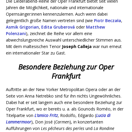
Die Liederabend-Reihe der Oper Frankfurt bietet seit vielen
Jahren die Möglichkeit, nationale und internationale
Opernsänger:innen kennenzulernen. Auch wenn dabei
gelegentlich große Namen vertreten sind (wie
Piotr Beczała
,
Asmik Grigorian
,
Edita Gruberová
oder
Matthew
Polenzani
), zeichnet die Reihe vor allem eine
abwechslungsreiche Auswahl unterschiedlicher Stimmen aus.
Mit dem maltesischen Tenor
Joseph Calleja
war nun erneut
ein internationaler Star zu Gast.
Besondere Beziehung zur Oper
Frankfurt
Auftritte an der New Yorker Metropolitan Opera oder an der
Seite von Anna Netrebko sind für ihn nichts Ungewöhnliches.
Dabei hat er seit langem auch eine besondere Beziehung zur
Oper Frankfurt, wo er bereits u. a. als Gounods Roméo, in der
Titelpartie von
L’amico Fritz
, Rodolfo, Edgardo (
Lucia di
Lammermoor
), Don José (
Carme
n), in konzertanten
Aufführungen von
Les pêcheurs des perles
und
La Rondine