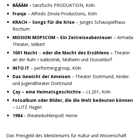
BÄÄÄM
– tanzfuchs PRODUKTION, Köln
Franje
– Alfredo Zinola Productions, Köln
KRACH – Songs für die Krise
– Junges Schauspielhaus
Bochum
MISSION MOPSCOM – Ein Zeitreiseabenteuer
– Armada
Theater, Velbert
1001 Nacht
–
oder die Macht des Erzählens –
Theater
an der Ruhr / subbotnik, Mülheim und Düsseldorf
INTO IT
– performing:group, Köln
Das Gewicht der Ameisen
– Theater Dortmund, Kinder-
und Jugendtheater Dortmund
Çay – eine Heimatsgeschichte
– c.t.201, Köln
Fotoalbum oder Bilder, die die Welt bedeuten können
– LUTZ Hagen
1984
– theaterkohlenpott Herne
Das Preisgeld des Ministeriums für Kultur und Wissenschaft