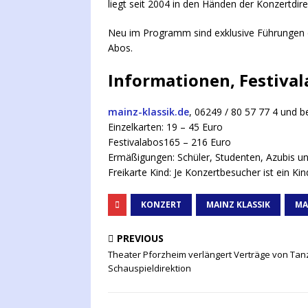
liegt seit 2004 in den Händen der Konzertdire
Neu im Programm sind exklusive Führungen dur
Abos.
Informationen, Festival
mainz-klassik.de
, 06249 / 80 57 77 4 und b
Einzelkarten: 19 – 45 Euro
Festivalabos165 – 216 Euro
Ermäßigungen: Schüler, Studenten, Azubis und
Freikarte Kind: Je Konzertbesucher ist ein Kind
KONZERT
MAINZ KLASSIK
MA
PREVIOUS
Theater Pforzheim verlängert Verträge von Tan
Schauspieldirektion