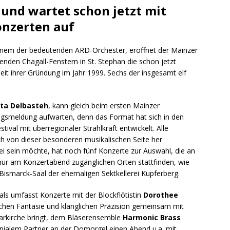
. und wartet schon jetzt mit
onzerten auf
einem der bedeutenden ARD-Orchester, eröffnet der Mainzer
nden Chagall-Fenstern in St. Stephan die schon jetzt
seit ihrer Gründung im Jahr 1999. Sechs der insgesamt elf
ta Delbasteh
, kann gleich beim ersten Mainzer
lgsmeldung aufwarten, denn das Format hat sich in den
tival mit überregionaler Strahlkraft entwickelt. Alle
ch von dieser besonderen musikalischen Seite her
 sein möchte, hat noch fünf Konzerte zur Auswahl, die an
s nur am Konzertabend zugänglichen Orten stattfinden, wie
ismarck-Saal der ehemaligen Sektkellerei Kupferberg.
als umfasst Konzerte mit der Blockflötistin
Dorothee
flichen Fantasie und klanglichen Präzision gemeinsam mit
narkirche bringt, dem Bläserensemble
Harmonic Brass
nialem Partner an der Domorgel einen Abend u.a. mit