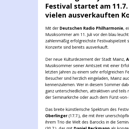
Festival startet am 11.7
vielen ausverkauften K
Mit der
Deutschen Radio Philharmonie
, 
Musiksommer am 11. Juli vor den blau leuchte
zahlenmäßig erfolgreichste Festivalspielzeit 
Konzerte sind bereits ausverkauft.
Der neue Kulturdezernent der Stadt Mainz,
A
Musiksommer seiner Amtszeit mit einer Erfo
letzten Jahren zu einem sehr erfolgreichen Fes
Besucher sind herzlich eingeladen, Mainz au
kennenzulernen. Wer in diesem Sommer dabei
ganz unterschiedlichen, attraktiven und teil
der Seminarkirche oder auch dem Fürst-von-B
Das breite künstlerische Spektrum des Festiv
Oberlinger
(17.7.), die mit ihrer unerschöp
ihrem Trio die Welt des Barocks in die Semi
(30.7.), das mit
Daniel Beckmann
als konge