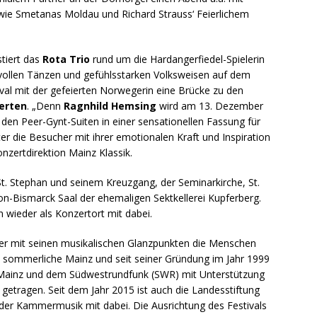
, wie Smetanas Moldau und Richard Strauss‘ Feierlichem
stiert das
Rota Trio
rund um die Hardangerfiedel-Spielerin
vollen Tänzen und gefühlsstarken Volksweisen auf dem
tival mit der gefeierten Norwegerin eine Brücke zu den
erten
. „Denn
Ragnhild Hemsing
wird am 13. Dezember
den Peer-Gynt-Suiten in einer sensationellen Fassung für
r die Besucher mit ihrer emotionalen Kraft und Inspiration
nzertdirektion Mainz Klassik.
t. Stephan und seinem Kreuzgang, der Seminarkirche, St.
on-Bismarck Saal der ehemaligen Sektkellerei Kupferberg.
 wieder als Konzertort mit dabei.
er mit seinen musikalischen Glanzpunkten die Menschen
sommerliche Mainz und seit seiner Gründung im Jahr 1999
 Mainz und dem Südwestrundfunk (SWR) mit Unterstützung
 getragen. Seit dem Jahr 2015 ist auch die Landesstiftung
 der Kammermusik mit dabei. Die Ausrichtung des Festivals