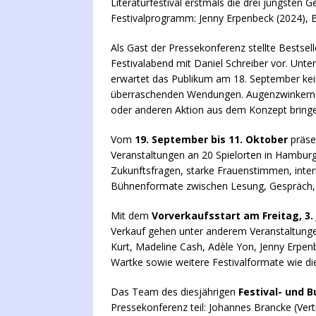
Literaturfestival erstmals die drei jüngsten 
Festivalprogramm: Jenny Erpenbeck (2024), 
Als Gast der Pressekonferenz stellte Bestsel
Festivalabend mit Daniel Schreiber vor. Unte
erwartet das Publikum am 18. September kei
überraschenden Wendungen. Augenzwinkernd k
oder anderen Aktion aus dem Konzept bringen 
Vom
19. September bis 11. Oktober
präsen
Veranstaltungen an 20 Spielorten in Hamburg.
Zukunftsfragen, starke Frauenstimmen, inter
Bühnenformate zwischen Lesung, Gespräch,
Mit dem
Vorverkaufsstart am Freitag, 3. 
Verkauf gehen unter anderem Veranstaltung
Kurt, Madeline Cash, Adèle Yon, Jenny Erpe
Wartke sowie weitere Festivalformate wie d
Das Team des diesjährigen
Festival- und 
Pressekonferenz teil: Johannes Brancke (Vertr