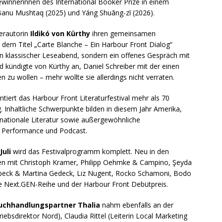
Gewinnerinnen des International Booker Prize in einem
Banu Mushtaq (2025) und Yáng Shuāng-zǐ (2026).
lerautorin
Ildikó von Kürthy
ihren gemeinsamen
r dem Titel „Carte Blanche – Ein Harbour Front Dialog“
n klassischer Leseabend, sondern ein offenes Gespräch mit
ündigte von Kürthy an, Daniel Schreiber mit der einen
zu wollen – mehr wollte sie allerdings nicht verraten.
tiert das Harbour Front Literaturfestival mehr als 70
 Inhaltliche Schwerpunkte bilden in diesem Jahr Amerika,
nationale Literatur sowie außergewöhnliche
 Performance und Podcast.
Juli
wird das Festivalprogramm komplett. Neu in den
en mit Christoph Kramer, Philipp Oehmke & Campino, Şeyda
nbeck & Martina Gedeck, Liz Nugent, Rocko Schamoni, Bodo
ie Next.GEN-Reihe und der Harbour Front Debütpreis.
Buchhandlungspartner
Thalia
nahm ebenfalls an der
iebsdirektor Nord), Claudia Rittel (Leiterin Local Marketing