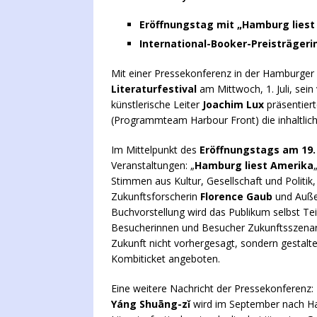
Eröffnungstag mit „Hamburg lies
International-Booker-Preisträgeri
Mit einer Pressekonferenz in der Hamburge
Literaturfestival
am Mittwoch, 1. Juli, sein
künstlerische Leiter
Joachim Lux
präsentier
(Programmteam Harbour Front) die inhaltlich
Im Mittelpunkt des
Eröffnungstags am 19
Veranstaltungen: „
Hamburg liest Amerika
Stimmen aus Kultur, Gesellschaft und Politik,
Zukunftsforscherin
Florence Gaub
und Auße
Buchvorstellung wird das Publikum selbst T
Besucherinnen und Besucher Zukunftsszenarie
Zukunft nicht vorhergesagt, sondern gestalte
Kombiticket angeboten.
Eine weitere Nachricht der Pressekonferenz: 
Yáng Shuāng-zǐ
wird im September nach H