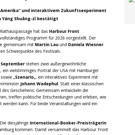
t Amerika“ und interaktivem Zukunftsexperiment
n Yáng Shuāng-zǐ bestätigt
r Rathauspassage hat das
Harbour Front
 vollständiges Programm für 2026 vorgestellt. Der
te gemeinsam mit
Martin Lau
und
Daniela Wiesner
en Schwerpunkte des Festivals.
. September
stehen zwei außergewöhnliche
„, ein vielstimmiges Porträt der USA mit Hamburger
 sowie „
Szenario
„, ein interaktives Experiment mit
nminister
Johann Wadephul
. Statt einer klassischen
eil des Geschehens: Gemeinsam entwickeln die
n, treffen politische Entscheidungen und erleben, wie
t werden kann. Für beide Veranstaltungen wird ein
Die diesjährige
International-Booker-Preisträgerin
amburg kommen. Damit versammelt das Harbour Front