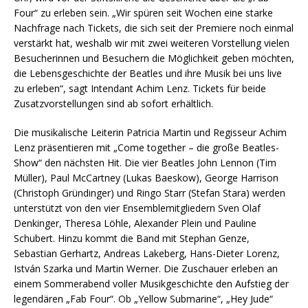
Four“ zu erleben sein. „Wir spüren seit Wochen eine starke
Nachfrage nach Tickets, die sich seit der Premiere noch einmal
verstärkt hat, weshalb wir mit zwei weiteren Vorstellung vielen
Besucherinnen und Besuchern die Möglichkeit geben möchten,
die Lebensgeschichte der Beatles und ihre Musik bei uns live
zu erleben“, sagt Intendant Achim Lenz. Tickets für beide
Zusatzvorstellungen sind ab sofort erhältlich.
Die musikalische Leiterin Patricia Martin und Regisseur Achim
Lenz präsentieren mit „Come together – die große Beatles-
Show“ den nächsten Hit. Die vier Beatles John Lennon (Tim
Müller), Paul McCartney (Lukas Baeskow), George Harrison
(Christoph Gründinger) und Ringo Starr (Stefan Stara) werden
unterstützt von den vier Ensemblemitgliedern Sven Olaf
Denkinger, Theresa Löhle, Alexander Plein und Pauline
Schubert. Hinzu kommt die Band mit Stephan Genze,
Sebastian Gerhartz, Andreas Lakeberg, Hans-Dieter Lorenz,
István Szarka und Martin Werner. Die Zuschauer erleben an
einem Sommerabend voller Musikgeschichte den Aufstieg der
legendären „Fab Four“. Ob „Yellow Submarine“, „Hey Jude“