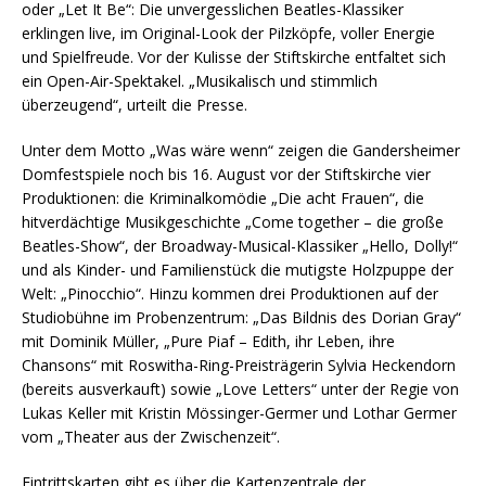
oder „Let It Be“: Die unvergesslichen Beatles-Klassiker
erklingen live, im Original-Look der Pilzköpfe, voller Energie
und Spielfreude. Vor der Kulisse der Stiftskirche entfaltet sich
ein Open-Air-Spektakel. „Musikalisch und stimmlich
überzeugend“, urteilt die Presse.
Unter dem Motto „Was wäre wenn“ zeigen die Gandersheimer
Domfestspiele noch bis 16. August vor der Stiftskirche vier
Produktionen: die Kriminalkomödie „Die acht Frauen“, die
hitverdächtige Musikgeschichte „Come together – die große
Beatles-Show“, der Broadway-Musical-Klassiker „Hello, Dolly!“
und als Kinder- und Familienstück die mutigste Holzpuppe der
Welt: „Pinocchio“. Hinzu kommen drei Produktionen auf der
Studiobühne im Probenzentrum: „Das Bildnis des Dorian Gray“
mit Dominik Müller, „Pure Piaf – Edith, ihr Leben, ihre
Chansons“ mit Roswitha-Ring-Preisträgerin Sylvia Heckendorn
(bereits ausverkauft) sowie „Love Letters“ unter der Regie von
Lukas Keller mit Kristin Mössinger-Germer und Lothar Germer
vom „Theater aus der Zwischenzeit“.
Eintrittskarten gibt es über die Kartenzentrale der