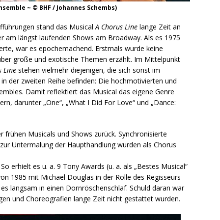
Ensemble ~ © BHF / Johannes Schembs)
ufführungen stand das Musical
A Chorus Line
lange Zeit an
der am längst laufenden Shows am Broadway. Als es 1975
ierte, war es epochemachend. Erstmals wurde keine
über große und exotische Themen erzählt. Im Mittelpunkt
 Line
stehen vielmehr diejenigen, die sich sonst im
 in der zweiten Reihe befinden: Die hochmotivierten und
embles. Damit reflektiert das Musical das eigene Genre
rn, darunter „One“, „What I Did For Love“ und „Dance:
der frühen Musicals und Shows zurück. Synchronisierte
zur Untermalung der Haupthandlung wurden als Chorus
 erhielt es u. a. 9 Tony Awards (u. a. als „Bestes Musical“
on 1985 mit Michael Douglas in der Rolle des Regisseurs
 es langsam in einen Dornröschenschlaf. Schuld daran war
ngen und Choreografien lange Zeit nicht gestattet wurden.