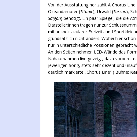
Von der Ausstattung her zählt A Chorus Line 
Ozeandampfer (
Titanic
), Urwald (
Tarzan
), Sc
Saigon
) benötigt. Ein paar Spiegel, die die 
Darsteller:innen tragen nur zur Schlussnum
mit unspektakulärer Freizeit- und Sportkleidu
grundsätzlich nicht anders. Wobei hier schon
nur in unterschiedliche Positionen gebracht 
An den Seiten nehmen LED-Wände das Format 
Nahaufnahmen live gezeigt, dazu vorbereitete
jeweiligen Song, stets sehr dezent und unaufdr
deutlich markierte „Chorus Line“ ( Bühne:
Kar