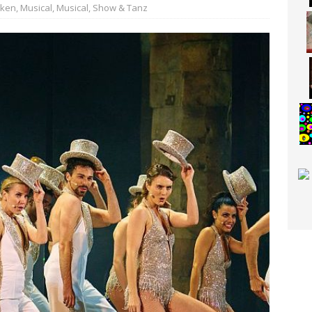
iken
,
Musical
,
Musical, Show & Tanz