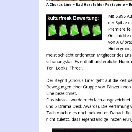
A Chorus Line ~ Bad Hersfelder Festspiele ~ 
Mit 6.896 A
der Spitze 
Premiere fe
Geschichte 
von
A Chorus
Hintergrund,
meist schlecht entlohnten Mitglieder des Ens
schonungslos. Es enthält unsterbliche Numme
Ten; Looks: Three“.
Der Begriff „Chorus Line“ geht auf die Zeit 
Bewegungen einer Gruppe von Tänzer:innen 
Line bezeichnet.
Das Musical wurde mehrfach ausgezeichnet. So
und 5 Drama Desk Awards). Die Verfilmung v
Zach machte es noch bekannter. Danach fiel
nicht zuletzt, dass eigenständige Inszenieru