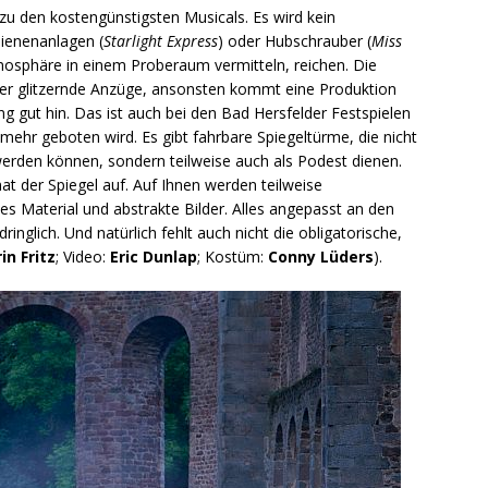
zu den kostengünstigsten Musicals. Es wird kein
hienenanlagen (
Starlight Express
) oder Hubschrauber (
Miss
Atmosphäre in einem Proberaum vermitteln, reichen. Die
mer glitzernde Anzüge, ansonsten kommt eine Produktion
ng gut hin. Das ist auch bei den Bad Hersfelder Festspielen
 mehr geboten wird. Es gibt fahrbare Spiegeltürme, die nicht
werden können, sondern teilweise auch als Podest dienen.
der Spiegel auf. Auf Ihnen werden teilweise
s Material und abstrakte Bilder. Alles angepasst an den
inglich. Und natürlich fehlt auch nicht die obligatorische,
in Fritz
; Video:
Eric Dunlap
; Kostüm:
Conny Lüders
).