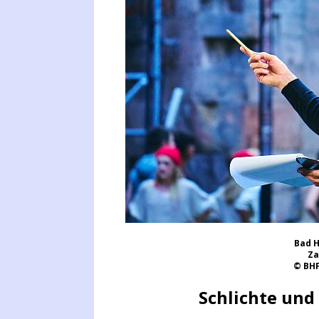
Bad H
Za
© BHF
Schlichte und