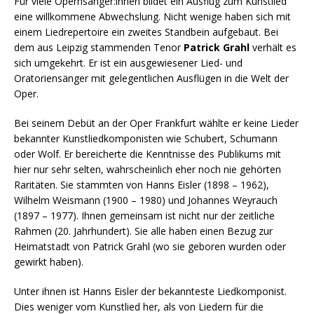
Für viele Opernsänger:innen bildet ein Ausflug zum Kunstlied
eine willkommene Abwechslung. Nicht wenige haben sich mit
einem Liedrepertoire ein zweites Standbein aufgebaut. Bei
dem aus Leipzig stammenden Tenor
Patrick Grahl
verhält es
sich umgekehrt. Er ist ein ausgewiesener Lied- und
Oratoriensänger mit gelegentlichen Ausflügen in die Welt der
Oper.
Bei seinem Debüt an der Oper Frankfurt wählte er keine Lieder
bekannter Kunstliedkomponisten wie Schubert, Schumann
oder Wolf. Er bereicherte die Kenntnisse des Publikums mit
hier nur sehr selten, wahrscheinlich eher noch nie gehörten
Raritäten. Sie stammten von Hanns Eisler (1898 – 1962),
Wilhelm Weismann (1900 – 1980) und Johannes Weyrauch
(1897 – 1977). Ihnen gemeinsam ist nicht nur der zeitliche
Rahmen (20. Jahrhundert). Sie alle haben einen Bezug zur
Heimatstadt von Patrick Grahl (wo sie geboren wurden oder
gewirkt haben).
Unter ihnen ist Hanns Eisler der bekannteste Liedkomponist.
Dies weniger vom Kunstlied her, als von Liedern für die