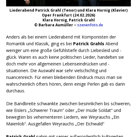
Liederabend Patrick Grahl (Tenor) und Klara Hornig (Klavier)
Oper Frankfurt (24.02.2026)
Klara Hornig, Patrick Grahl
© Barbara Aumüller ~
szenenfoto.de
Anders als bei einem Liederabend mit Komponisten der
Romantik und Klassik, ging es bei
Patrick Grahls
Abend
weniger um eine große Gefühlstiefe durch Liebesleid und -
glück. Waren es auch keine politischen Lieder, handelten sie
doch mehr von allgemeinen Lebenseindrücken und -
situationen. Die Auswahl war sehr vielschichtig und
nuancenreich. Für einen bleibenden Eindruck muss man sie
wahrscheinlich öfters hören, denn einige Perlen gab es darin
durchaus.
Die Bandbreite schwankte zwischen besinnlichen bis schweren,
wie Eislers „Schwerer Traum“ oder „Der müde Soldat“ und
bewegten bis vehementeren Liedern, wie Weyrauchs „Ein
Maienlob“. Ausgefallen Weyrauchs „Der Eichwald“
Patrick Grahl
nahm mit seiner außerordentlich kultivierten