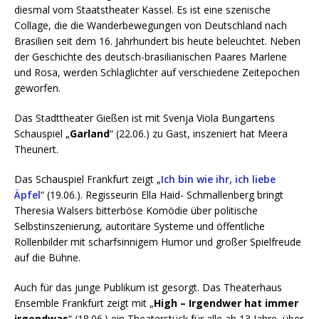
diesmal vom Staatstheater Kassel. Es ist eine szenische
Collage, die die Wanderbewegungen von Deutschland nach
Brasilien seit dem 16. Jahrhundert bis heute beleuchtet. Neben
der Geschichte des deutsch-brasilianischen Paares Marlene
und Rosa, werden Schlaglichter auf verschiedene Zeitepochen
geworfen.
Das Stadttheater Gießen ist mit Svenja Viola Bungartens
Schauspiel „
Garland
“ (22.06.) zu Gast, inszeniert hat Meera
Theunert.
Das Schauspiel Frankfurt zeigt „
Ich bin wie ihr, ich liebe
Äpfel
“ (19.06.). Regisseurin Ella Haid- Schmallenberg bringt
Theresia Walsers bitterböse Komödie über politische
Selbstinszenierung, autoritäre Systeme und öffentliche
Rollenbilder mit scharfsinnigem Humor und großer Spielfreude
auf die Bühne.
Auch für das junge Publikum ist gesorgt. Das Theaterhaus
Ensemble Frankfurt zeigt mit „
High – Irgendwer hat immer
irgendwas
“ (18.06.) ein Theaterstück für alle ab 13 Jahre, über