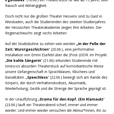
Rausch und Abhängigkeit.
Doch nicht nur die großen Theater Hessens sind zu Gast in
Wiesbaden, auch die Studierenden des zweiten Studienjahres
der Hessischen Theaterakademie zeigen Ihre Arbeiten. Der
Regienachwuchs zeigt sechs Arbeiten
Auf der Studiobühne zu sehen sein werden
„In der Pelle der
Zeit: Wurstgeschichten
“ (20.06.), eine performative
Installation von Emmi Esefeld über die (Post-)DDR. im Projekt
„
Die kahle Sängerin
“ (21.06) erkunden Studierende mit
Ionescos absurden Theaterstück auf komödiantische Weise
unsere Gefangenschaft in Sprachblasen, Klischees und
Banalitäten. „
Speechless
“ (22.06.) bewegt sich am Rande des
Körpers, der durch Verhaltenskodizes, Akusmatik,
Wiederholung, Gestik und die Strenge der Sprache geprägt ist.
In der Uraufführung „
Drama für den Kopf. (Ein Klamauk)
“
(23.06.) läuft ein Theaterabend schief, immer und immer
wieder. Und immer wieder versuchen die Akteur*innen, ihn zu