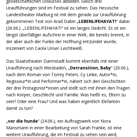
gesellschaftlichen Diskurses abbilden. Gleich drei
Uraufführungen sind im Festival zu sehen. Das Hessische
Landestheater Marburg ist mit dem gerade zur Uraufführung
gekommenen Text von Arad Dabiri „
LEBENLIFEHAYAT!
“ dabei
(26.06.). „LEBENLIFEHAYAT!“ ist ein langes Gedicht. Es ist ein
längst überfälliger Aufschrei in einer Welt, die bereits brennt, in
der aber auch der Funke der Hoffnung entzündet wurde,
inszeniert von Caola Unser-Leichtweiß.
Das Staatstheater Darmstadt kommt ebenfalls mit einer
Uraufführung nach Wiesbaden, „
Detransition, Baby
“ (20.06.),
nach dem Roman von Torrey Peters. Cy Linke, Autor*in,
Regisseur*in und Performer*in, nähert sich den Geschichten
der drei Protagonist*innen und stellt sich mit ihnen den Fragen
nach Körper, Geschlecht und Familie. Was heißt es, Eltern zu
sein? Oder eine Frau? Und was haben eigentlich Elefanten
damit zu tun?
„
vor die hunde
“ (24.06.), ein Auftragswerk von Nora
Mansmann in einer Bearbeitung von Sarah Franke, ist eine
weitere Uraufführung, die im Festival zu sehen sein wird,