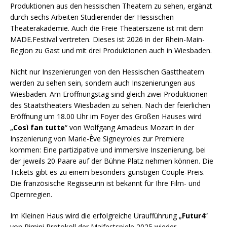
Produktionen aus den hessischen Theatern zu sehen, ergänzt
durch sechs Arbeiten Studierender der Hessischen
Theaterakademie. Auch die Freie Theaterszene ist mit dem
MADE.Festival vertreten. Dieses ist 2026 in der Rhein-Main-
Region zu Gast und mit drei Produktionen auch in Wiesbaden.
Nicht nur Inszenierungen von den Hessischen Gasttheatern
werden zu sehen sein, sondern auch Inszenierungen aus
Wiesbaden. Am Eröffnungstag sind gleich zwei Produktionen
des Staatstheaters Wiesbaden zu sehen. Nach der feierlichen
Eröffnung um 18.00 Uhr im Foyer des Großen Hauses wird
„
Così fan tutte
“ von Wolfgang Amadeus Mozart in der
Inszenierung von Marie-Ève Signeyroles zur Premiere
kommen: Eine partizipative und immersive Inszenierung, bei
der jeweils 20 Paare auf der Bühne Platz nehmen können. Die
Tickets gibt es zu einem besonders günstigen Couple-Preis.
Die französische Regisseurin ist bekannt für Ihre Film- und
Opernregien.
Im Kleinen Haus wird die erfolgreiche Uraufführung „
Futur4
“
von Rimini Protokoll der Maifestspiele 2025 wieder