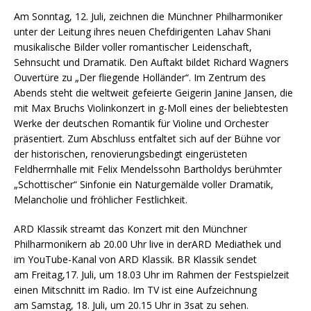
Am Sonntag, 12. Juli, zeichnen die Münchner Philharmoniker
unter der Leitung ihres neuen Chefdirigenten Lahav Shani
musikalische Bilder voller romantischer Leidenschaft,
Sehnsucht und Dramatik. Den Auftakt bildet Richard Wagners
Ouvertüre zu „Der fliegende Holländer“. Im Zentrum des
Abends steht die weltweit gefeierte Geigerin Janine Jansen, die
mit Max Bruchs Violinkonzert in g-Moll eines der beliebtesten
Werke der deutschen Romantik für Violine und Orchester
präsentiert. Zum Abschluss entfaltet sich auf der Bühne vor
der historischen, renovierungsbedingt eingerüsteten
Feldherrnhalle mit Felix Mendelssohn Bartholdys berühmter
„Schottischer“ Sinfonie ein Naturgemälde voller Dramatik,
Melancholie und fröhlicher Festlichkeit.
ARD Klassik streamt das Konzert mit den Münchner
Philharmonikern ab 20.00 Uhr live in derARD Mediathek und
im YouTube-Kanal von ARD Klassik. BR Klassik sendet
am Freitag,17. Juli, um 18.03 Uhr im Rahmen der Festspielzeit
einen Mitschnitt im Radio. Im TV ist eine Aufzeichnung
am Samstag, 18. Juli, um 20.15 Uhr in 3sat zu sehen.