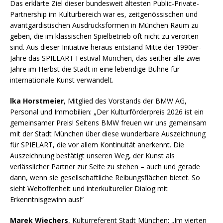
Das erklärte Ziel dieser bundesweit ältesten Public-Private-
Partnership im Kulturbereich war es, zeitgenössischen und
avantgardistischen Ausdrucksformen in München Raum zu
geben, die im klassischen Spielbetrieb oft nicht zu verorten
sind. Aus dieser Initiative heraus entstand Mitte der 1990er-
Jahre das SPIELART Festival München, das seither alle zwei
Jahre im Herbst die Stadt in eine lebendige Bühne für
internationale Kunst verwandelt.
lka Horstmeier
, Mitglied des Vorstands der BMW AG,
Personal und Immobilien: „Der Kulturförderpreis 2026 ist ein
gemeinsamer Preis! Seitens BMW freuen wir uns gemeinsam
mit der Stadt München über diese wunderbare Auszeichnung
für SPIELART, die vor allem Kontinuität anerkennt. Die
Auszeichnung bestätigt unseren Weg, der Kunst als
verlässlicher Partner zur Seite zu stehen – auch und gerade
dann, wenn sie gesellschaftliche Reibungsflächen bietet. So
sieht Weltoffenheit und interkultureller Dialog mit
Erkenntnisgewinn aus!“
Marek Wiechers
, Kulturreferent Stadt München: „Im vierten