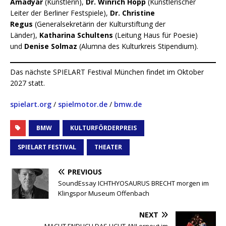
Amadyar
(Künstlerin),
Dr. Winrich Hopp
(Künstlerischer
Leiter der Berliner Festspiele),
Dr. Christine
Regus
(Generalsekretärin der Kulturstiftung der
Länder),
Katharina Schultens
(Leitung Haus für Poesie)
und
Denise Solmaz
(Alumna des Kulturkreis Stipendium).
Das nächste SPIELART Festival München findet im Oktober
2027 statt.
spielart.org
/
spielmotor.de
/
bmw.de
BMW
KULTURFÖRDERPREIS
SPIELART FESTIVAL
THEATER
PREVIOUS
SoundEssay ICHTHYOSAURUS BRECHT morgen im
Klingspor Museum Offenbach
NEXT
MACHT ENDLICH DAS LICHT AN! erneut im