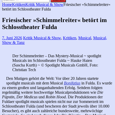
nach:
Home
Kritiken
Kritik Musical & Show
Friesischer »Schimmelreiter«
betört im Schlosstheater Fulda
Friesischer »Schimmelreiter« betört im
Schlosstheater Fulda
7. Juni 2026
Kritik Musical & Show
,
Kritiken
,
Musical
,
Musical,
Show & Tanz
Der Schimmelreiter – Das Mystery-Musical ~ spotlight
Musicals im Schlosstheater Fulda ~ Hauke Haien
(Sascha Kurth) ~ © Spotlight Musicals GmbH, Foto:
Christian Tech
Den Mutigen gehört die Welt: Vor über 20 Jahren startete
spotlight musicals mit dem Musical
Bonifatius
in Fulda. Es wurde
zu einem großen und langanhaltenden Erfolg. Seitdem folgten
regelmäßig weitere hochwertige Musicalproduktionen wie
Die
Päpstin
,
Der Medicus
und
Robin Hood
. Die Produktionen der
Fuldaer spotlight musicals spielen nicht nur zur Sommerzeit im
Schlosstheater Fulda (und bescheren der Stadt jeweils über 10.000
Besucher), es gibt auch zahlreiche bundesweite, mehrwöchige