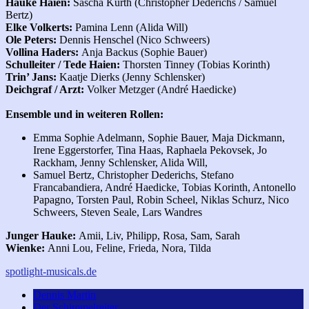
Hauke Haien:
Sascha Kurth (Christopher Dederichs / Samuel
Bertz)
Elke Volkerts:
Pamina Lenn (Alida Will)
Ole Peters:
Dennis Henschel (Nico Schweers)
Vollina Haders:
Anja Backus (Sophie Bauer)
Schulleiter / Tede Haien:
Thorsten Tinney (Tobias Korinth)
Trin’ Jans:
Kaatje Dierks (Jenny Schlensker)
Deichgraf / Arzt:
Volker Metzger (André Haedicke)
Ensemble und in weiteren Rollen:
Emma Sophie Adelmann, Sophie Bauer, Maja Dickmann,
Irene Eggerstorfer, Tina Haas, Raphaela Pekovsek, Jo
Rackham, Jenny Schlensker, Alida Will,
Samuel Bertz, Christopher Dederichs, Stefano
Francabandiera, André Haedicke, Tobias Korinth, Antonello
Papagno, Torsten Paul, Robin Scheel, Niklas Schurz, Nico
Schweers, Steven Seale, Lars Wandres
Junger Hauke:
Amii, Liv, Philipp, Rosa, Sam, Sarah
Wienke:
Anni Lou, Feline, Frieda, Nora, Tilda
spotlight-musicals.de
Dennis Martin
Der Schimmelreiter