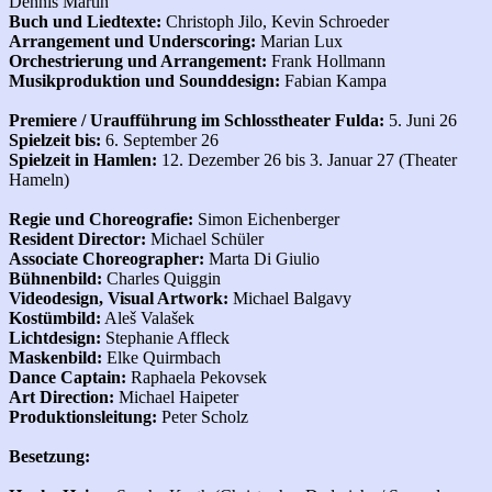
Dennis Martin
Buch und Liedtexte:
Christoph Jilo, Kevin Schroeder
Arrangement und Underscoring:
Marian Lux
Orchestrierung und Arrangement:
Frank Hollmann
Musikproduktion und Sounddesign:
Fabian Kampa
Premiere / Uraufführung im Schlosstheater Fulda:
5. Juni 26
Spielzeit bis:
6. September 26
Spielzeit in Hamlen:
12. Dezember 26 bis 3. Januar 27 (Theater
Hameln)
Regie und Choreografie:
Simon Eichenberger
Resident Director:
Michael Schüler
Associate Choreographer:
Marta Di Giulio
Bühnenbild:
Charles Quiggin
Videodesign, Visual Artwork:
Michael Balgavy
Kostümbild:
Aleš Valašek
Lichtdesign:
Stephanie Affleck
Maskenbild:
Elke Quirmbach
Dance Captain:
Raphaela Pekovsek
Art Direction:
Michael Haipeter
Produktionsleitung:
Peter Scholz
Besetzung: