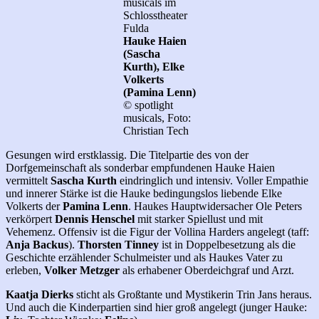
musicals im
Schlosstheater
Fulda
Hauke Haien
(Sascha
Kurth), Elke
Volkerts
(Pamina Lenn)
© spotlight
musicals, Foto:
Christian Tech
Gesungen wird erstklassig. Die Titelpartie des von der
Dorfgemeinschaft als sonderbar empfundenen Hauke Haien
vermittelt
Sascha Kurth
eindringlich und intensiv. Voller Empathie
und innerer Stärke ist die Hauke bedingungslos liebende Elke
Volkerts der
Pamina Lenn
. Haukes Hauptwidersacher Ole Peters
verkörpert
Dennis Henschel
mit starker Spiellust und mit
Vehemenz. Offensiv ist die Figur der Vollina Harders angelegt (taff:
Anja Backus
).
Thorsten Tinney
ist in Doppelbesetzung als die
Geschichte erzählender Schulmeister und als Haukes Vater zu
erleben,
Volker Metzger
als erhabener Oberdeichgraf und Arzt.
Kaatja Dierks
sticht als Großtante und Mystikerin Trin Jans heraus.
Und auch die Kinderpartien sind hier groß angelegt (junger Hauke: