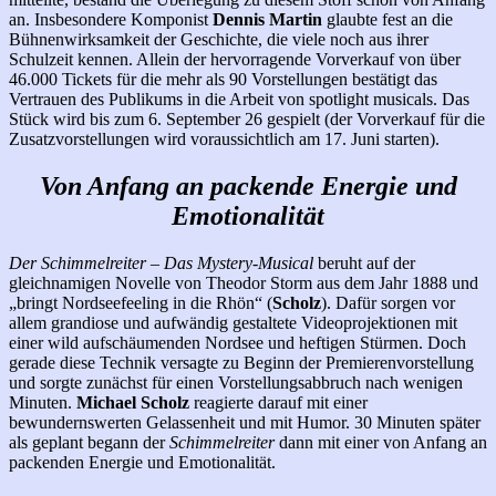
an. Insbesondere Komponist
Dennis Martin
glaubte fest an die
Bühnenwirksamkeit der Geschichte, die viele noch aus ihrer
Schulzeit kennen. Allein der hervorragende Vorverkauf von über
46.000 Tickets für die mehr als 90 Vorstellungen bestätigt das
Vertrauen des Publikums in die Arbeit von spotlight musicals. Das
Stück wird bis zum 6. September 26 gespielt (der Vorverkauf für die
Zusatzvorstellungen wird voraussichtlich am 17. Juni starten).
Von Anfang an packende Energie und
Emotionalität
Der Schimmelreiter – Das Mystery-Musical
beruht auf der
gleichnamigen Novelle von Theodor Storm aus dem Jahr 1888 und
„bringt Nordseefeeling in die Rhön“ (
Scholz
). Dafür sorgen vor
allem grandiose und aufwändig gestaltete Videoprojektionen mit
einer wild aufschäumenden Nordsee und heftigen Stürmen. Doch
gerade diese Technik versagte zu Beginn der Premierenvorstellung
und sorgte zunächst für einen Vorstellungsabbruch nach wenigen
Minuten.
Michael Scholz
reagierte darauf mit einer
bewundernswerten Gelassenheit und mit Humor. 30 Minuten später
als geplant begann der
Schimmelreiter
dann mit einer von Anfang an
packenden Energie und Emotionalität.