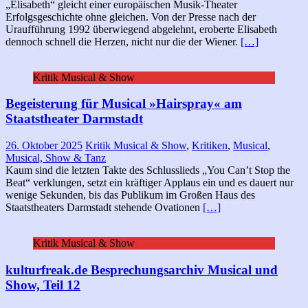
„Elisabeth“ gleicht einer europäischen Musik-Theater
Erfolgsgeschichte ohne gleichen. Von der Presse nach der
Uraufführung 1992 überwiegend abgelehnt, eroberte Elisabeth
dennoch schnell die Herzen, nicht nur die der Wiener.
[…]
Kritik Musical & Show
Begeisterung für Musical »Hairspray« am
Staatstheater Darmstadt
26. Oktober 2025
Kritik Musical & Show
,
Kritiken
,
Musical
,
Musical, Show & Tanz
Kaum sind die letzten Takte des Schlusslieds „You Can’t Stop the
Beat“ verklungen, setzt ein kräftiger Applaus ein und es dauert nur
wenige Sekunden, bis das Publikum im Großen Haus des
Staatstheaters Darmstadt stehende Ovationen
[…]
Kritik Musical & Show
kulturfreak.de Besprechungsarchiv Musical und
Show, Teil 12