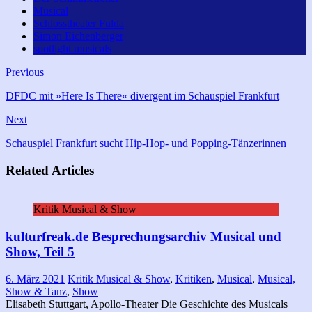
Musical
Schlosstheater Fulda
Simon Eichenberger
spotlight musicals
Previous
DFDC mit »Here Is There« divergent im Schauspiel Frankfurt
Next
Schauspiel Frankfurt sucht Hip-Hop- und Popping-Tänzerinnen
Related Articles
Kritik Musical & Show
kulturfreak.de Besprechungsarchiv Musical und
Show, Teil 5
6. März 2021
Kritik Musical & Show
,
Kritiken
,
Musical
,
Musical,
Show & Tanz
,
Show
Elisabeth Stuttgart, Apollo-Theater Die Geschichte des Musicals