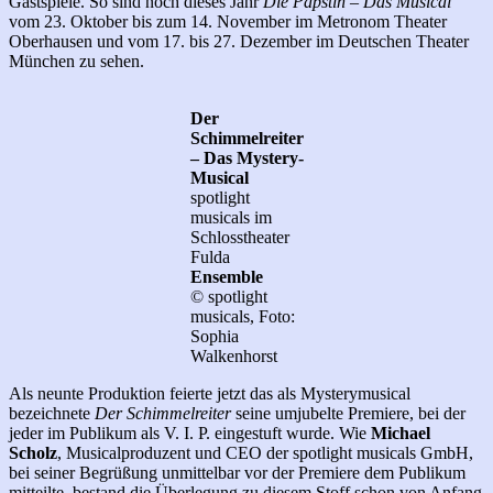
Gastspiele. So sind noch dieses Jahr
Die Päpstin – Das Musical
vom 23. Oktober bis zum 14. November im Metronom Theater
Oberhausen und vom 17. bis 27. Dezember im Deutschen Theater
München zu sehen.
Der
Schimmelreiter
– Das Mystery-
Musical
spotlight
musicals im
Schlosstheater
Fulda
Ensemble
© spotlight
musicals, Foto:
Sophia
Walkenhorst
Als neunte Produktion feierte jetzt das als Mysterymusical
bezeichnete
Der Schimmelreiter
seine umjubelte Premiere, bei der
jeder im Publikum als V. I. P. eingestuft wurde. Wie
Michael
Scholz
, Musicalproduzent und CEO der spotlight musicals GmbH,
bei seiner Begrüßung unmittelbar vor der Premiere dem Publikum
mitteilte, bestand die Überlegung zu diesem Stoff schon von Anfang