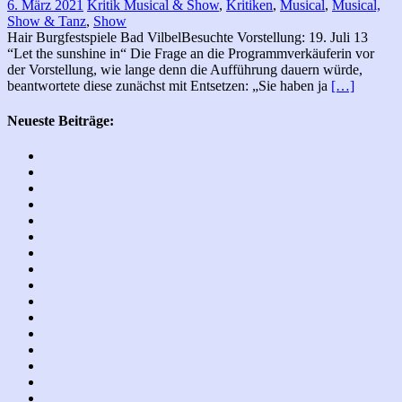
6. März 2021
Kritik Musical & Show
,
Kritiken
,
Musical
,
Musical,
Show & Tanz
,
Show
Hair Burgfestspiele Bad VilbelBesuchte Vorstellung: 19. Juli 13
“Let the sunshine in“ Die Frage an die Programmverkäuferin vor
der Vorstellung, wie lange denn die Aufführung dauern würde,
beantwortete diese zunächst mit Entsetzen: „Sie haben ja
[…]
Neueste Beiträge: