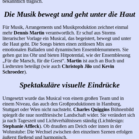
bekanntlich tragisch.
Die Musik bewegt und geht unter die Haut
Für Musik, Arrangements und Musikproduktion zeichnet einmal
mehr
Dennis Martin
verantwortlich. Er schuf aus Storms
literarischer Vorlage ein Musical, das begeistert, bewegt und unter
die Haut geht. Die Songs bieten einen zeitlosen Mix aus
emotionalen Balladen und dynamischen Ensemblenummern. Sie
gehen gut ins Ohr und bieten Hitpotential, wie der Ensemblesong
„Für die Marsch, für die Geest“.
Martin
ist auch an Buch und
Liedtexten beteiligt (wie auch
Christoph Jilo
und
Kevin
Schroeder
).
Spektakuläre visuelle Eindrücke
Umgesetzt wurde das Musical von einem großen Team und in
einem Niveau, das auch den Großproduktionen in Hamburg,
Stuttgart oder Wien nicht nachsteht.
Charles Quiggins
Bühnenbild
spiegelt die raue nordfriesische Landschaft wider. Sie verändert sich
ja nach Tageszeit und Lichtverhältnissen ständig (Lichtdesign:
Stephanie Affleck
). Ob draußen am Deich oder innen in der
Wohnstube: Die Wechsel zwischen den einzelnen Szenen erfolgen
äußerst fließend und harmonisch.