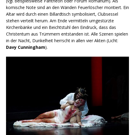
(vgl. beispielsweise Pantheon oder Forum Romanum). Als
komische Note sind an den Wänden Feuerlöscher montiert. Ein
Altar wird durch einen Billardtisch symbolisiert, Clubsessel
stehen verteilt herum. Am Ende vermitteln umgestürzte
Kirchenbänke und ein Beichtstuhl den Eindruck, dass das
Christentum aus Trümmern entstanden ist. Alle Szenen spielen
in der Nacht, Dunkelheit herrscht in allen vier Akten (Licht:
Davy Cunningham
).