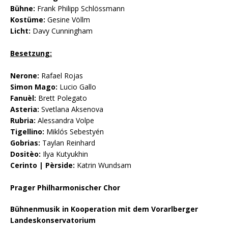
Bühne:
Frank Philipp Schlössmann
Kostüme:
Gesine Völlm
Licht:
Davy Cunningham
Besetzung:
Nerone:
Rafael Rojas
Simon Mago:
Lucio Gallo
Fanuèl:
Brett Polegato
Asteria:
Svetlana Aksenova
Rubria:
Alessandra Volpe
Tigellino:
Miklós Sebestyén
Gobrias:
Taylan Reinhard
Dositèo:
Ilya Kutyukhin
Cerinto | Pèrside:
Katrin Wundsam
Prager Philharmonischer Chor
Bühnenmusik in Kooperation mit dem Vorarlberger
Landeskonservatorium