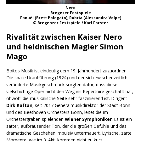
Nero
Bregezer Festspiele
Fanuèl (Brett Polegato), Rubria (Alessandra Volpe)
© Bregenzer Festspiele / Karl Forster
Rivalität zwischen Kaiser Nero
und heidnischen Magier Simon
Mago
Boitos Musik ist eindeutig dem 19. Jahrhundert zuzuordnen.
Die späte Uraufführung (1924) und der sich zwischenzeitlich
veränderte Musikgeschmack sorgten dafür, dass diese
vielschichtige Oper nicht den Weg ins Repertoire geschafft hat,
obwohl die musikalische Seite sehr faszinierend ist. Dirigent
Dirk Kaftan
, seit 2017 Generalmusikdirektor der Stadt Bonn
und des Beethoven Orchesters Bonn, leitet die im
Orchestergraben spielenden
Wiener Symphoniker
. Es ist ein
satter, aufbrausender Ton, der die großen Gefühle und das
dramatische Geschehen impulsiv untermauert. Lyrische, zarte
Momente, wie im 3. Akt, kommen nicht zu kurz.