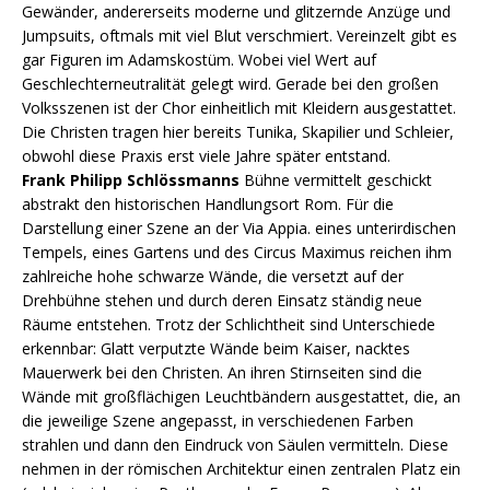
Gewänder, andererseits moderne und glitzernde Anzüge und
Jumpsuits, oftmals mit viel Blut verschmiert. Vereinzelt gibt es
gar Figuren im Adamskostüm. Wobei viel Wert auf
Geschlechterneutralität gelegt wird. Gerade bei den großen
Volksszenen ist der Chor einheitlich mit Kleidern ausgestattet.
Die Christen tragen hier bereits Tunika, Skapilier und Schleier,
obwohl diese Praxis erst viele Jahre später entstand.
Frank Philipp Schlössmanns
Bühne vermittelt geschickt
abstrakt den historischen Handlungsort Rom. Für die
Darstellung einer Szene an der Via Appia. eines unterirdischen
Tempels, eines Gartens und des Circus Maximus reichen ihm
zahlreiche hohe schwarze Wände, die versetzt auf der
Drehbühne stehen und durch deren Einsatz ständig neue
Räume entstehen. Trotz der Schlichtheit sind Unterschiede
erkennbar: Glatt verputzte Wände beim Kaiser, nacktes
Mauerwerk bei den Christen. An ihren Stirnseiten sind die
Wände mit großflächigen Leuchtbändern ausgestattet, die, an
die jeweilige Szene angepasst, in verschiedenen Farben
strahlen und dann den Eindruck von Säulen vermitteln. Diese
nehmen in der römischen Architektur einen zentralen Platz ein