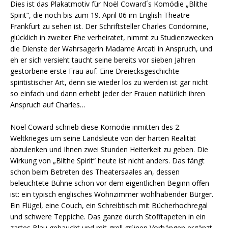
Dies ist das Plakatmotiv für Noël Coward´s Komödie „Blithe
Spirit“, die noch bis zum 19. April 06 im English Theatre
Frankfurt zu sehen ist. Der Schriftsteller Charles Condomine,
glücklich in zweiter Ehe verheiratet, nimmt zu Studienzwecken
die Dienste der Wahrsagerin Madame Arcati in Anspruch, und
eh er sich versieht taucht seine bereits vor sieben Jahren
gestorbene erste Frau auf. Eine Dreiecksgeschichte
spiritistischer Art, denn sie wieder los zu werden ist gar nicht
so einfach und dann erhebt jeder der Frauen natürlich ihren
Anspruch auf Charles…
Noël Coward schrieb diese Komödie inmitten des 2.
Weltkrieges um seine Landsleute von der harten Realität
abzulenken und Ihnen zwei Stunden Heiterkeit zu geben. Die
Wirkung von „Blithe Spirit“ heute ist nicht anders. Das fängt
schon beim Betreten des Theatersaales an, dessen
beleuchtete Bühne schon vor dem eigentlichen Beginn offen
ist: ein typisch englisches Wohnzimmer wohlhabender Bürger.
Ein Flügel, eine Couch, ein Schreibtisch mit Bücherhochregal
und schwere Teppiche. Das ganze durch Stofftapeten in ein
zartes Blau gehaucht und mit grell grünen Vorhängen ergänzt