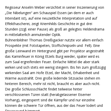
Regisseur Anselm Weber verzichtet in seiner Inszenierung von
„Die Nibelungen“ am Schauspiel Essen (an dem er auch
Intendant ist), auf eine neuzeitliche Interpretation und auf
Effekthascherei, zeigt Kriemhilds Geschichte in gut drei
Stunden (zzgl. einer Pause) als groß an gelegtes Heldendrama
in mittelalterlich anmutender Optik.
Bühnenbildner Thomas Dreißigacker nutzte vor allem einfach
Prospekte (mit Fototapeten, Stoffschnipseln und Fell). Eine
große Leinwand im Hintergrund gibt per Projektor angestrahlt
das Kaminfeuer in König Etzels Burg wieder, später wird es
zum Saal ergreifenden Feuer. Einfache Mittel die aber stark
wirken und sich stets ein wenig steigern. Bis hin zum großzügig
wirkenden Saal am Hofe Etzel, der Macht, Erhabenheit und
Wärme ausstrahlt. Drei große ledernde Sitzsäcke stehen im
hinteren Bereich, mehr ist nicht, braucht es aber auch nicht.
Die große Schlussschlacht findet teilweise hinter
verschlossenen Türen statt (herabgelassener Eiserner
Vorhang), eingesperrt sind die Kämpfer und nur einzelne
können die schwere Tür öffnen, aus der das Feuer lodert und
Discosound hämmert.