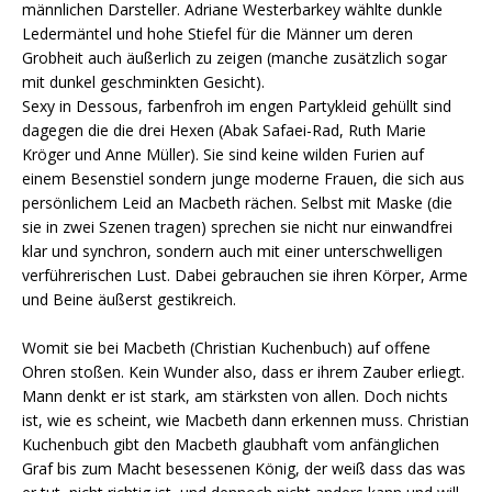
männlichen Darsteller. Adriane Westerbarkey wählte dunkle
Ledermäntel und hohe Stiefel für die Männer um deren
Grobheit auch äußerlich zu zeigen (manche zusätzlich sogar
mit dunkel geschminkten Gesicht).
Sexy in Dessous, farbenfroh im engen Partykleid gehüllt sind
dagegen die die drei Hexen (Abak Safaei-Rad, Ruth Marie
Kröger und Anne Müller). Sie sind keine wilden Furien auf
einem Besenstiel sondern junge moderne Frauen, die sich aus
persönlichem Leid an Macbeth rächen. Selbst mit Maske (die
sie in zwei Szenen tragen) sprechen sie nicht nur einwandfrei
klar und synchron, sondern auch mit einer unterschwelligen
verführerischen Lust. Dabei gebrauchen sie ihren Körper, Arme
und Beine äußerst gestikreich.
Womit sie bei Macbeth (Christian Kuchenbuch) auf offene
Ohren stoßen. Kein Wunder also, dass er ihrem Zauber erliegt.
Mann denkt er ist stark, am stärksten von allen. Doch nichts
ist, wie es scheint, wie Macbeth dann erkennen muss. Christian
Kuchenbuch gibt den Macbeth glaubhaft vom anfänglichen
Graf bis zum Macht besessenen König, der weiß dass das was