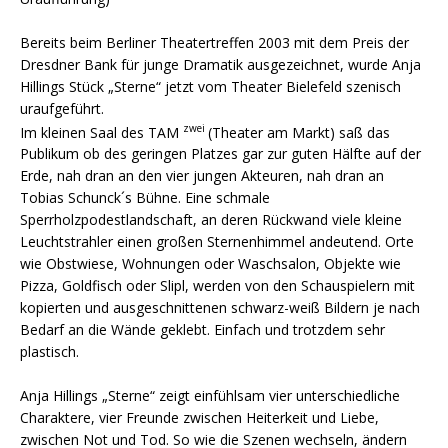
Bereits beim Berliner Theatertreffen 2003 mit dem Preis der
Dresdner Bank für junge Dramatik ausgezeichnet, wurde Anja
Hillings Stück „Sterne“ jetzt vom Theater Bielefeld szenisch
uraufgeführt.
zwei
Im kleinen Saal des TAM
(Theater am Markt) saß das
Publikum ob des geringen Platzes gar zur guten Hälfte auf der
Erde, nah dran an den vier jungen Akteuren, nah dran an
Tobias Schunck´s Bühne. Eine schmale
Sperrholzpodestlandschaft, an deren Rückwand viele kleine
Leuchtstrahler einen großen Sternenhimmel andeutend. Orte
wie Obstwiese, Wohnungen oder Waschsalon, Objekte wie
Pizza, Goldfisch oder Slipl, werden von den Schauspielern mit
kopierten und ausgeschnittenen schwarz-weiß Bildern je nach
Bedarf an die Wände geklebt. Einfach und trotzdem sehr
plastisch.
Anja Hillings „Sterne“ zeigt einfühlsam vier unterschiedliche
Charaktere, vier Freunde zwischen Heiterkeit und Liebe,
zwischen Not und Tod. So wie die Szenen wechseln, ändern