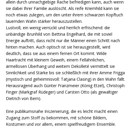
allein durch unnachgiebige Rache befriedigen kann, auch wenn
sie dabei Ihrer Familie auslöscht. Als reife Kriemhild kann sie
noch etwas zulegen, um den unter ihrem schwarzen Kopftuch
lauernden Wahn stärker herauszustellen.
Lustvoll, ein wenig verrückt und herrlich erfrischend: die
unbändige Brunhild von Bettina Engelhard, die mit soviel
Energie auftritt, dass nicht nur die Männer einen Schritt nach
hinten machen. Auch optisch ist sie herausgestellt, wird
deutlich, dass sie aus einem fernen Ort kommt. Wilde
Haartracht mit kleinem Geweih, einem Fellähnlichen,
ärmellosen Überhang und weitem Dekolleté vermittelt sie
Sinnlichkeit und Stärke bis sie schließlich mit ihrer Amme Frigga
(mystisch und geheimnisvoll: Tatjana Clasing) in den Wahn fällt.
Herausragend auch Günter Franzmeier (König Etzel), Christoph
Finger (Markgraf Rüdeger) und Carsten Otto (als gewaltiger
Dietrich von Bern).
Eine publikumsnahe Inszenierung, die es leicht macht einen
Zugang zum Stoff zu bekommen, mit schöne Bildern,
Kostümen und vor allem, einem spielfreudigem Ensemble.