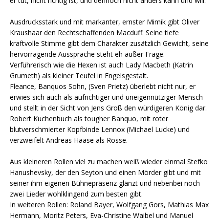
er tut, nicht richtig ist, und dennoch nicht anders kann und will.
Ausdrucksstark und mit markanter, ernster Mimik gibt Oliver
Kraushaar den Rechtschaffenden Macduff. Seine tiefe
kraftvolle Stimme gibt dem Charakter zusätzlich Gewicht, seine
hervorragende Aussprache steht eh außer Frage.
Verführerisch wie die Hexen ist auch Lady Macbeth (Katrin
Grumeth) als kleiner Teufel in Engelsgestalt.
Fleance, Banquos Sohn, (Sven Prietz) überlebt nicht nur, er
erwies sich auch als aufrichtiger und uneigennütziger Mensch
und stellt in der Sicht von Jens Groß den würdigeren König dar.
Robert Kuchenbuch als tougher Banquo, mit roter
blutverschmierter Kopfbinde Lennox (Michael Lucke) und
verzweifelt Andreas Haase als Rosse.
Aus kleineren Rollen viel zu machen weiß wieder einmal Stefko
Hanushevsky, der den Seyton und einen Mörder gibt und mit
seiner ihm eigenen Bühnepräsenz glänzt und nebenbei noch
zwei Lieder wohlklingend zum besten gibt.
In weiteren Rollen: Roland Bayer, Wolfgang Gors, Mathias Max
Hermann, Moritz Peters, Eva-Christine Waibel und Manuel