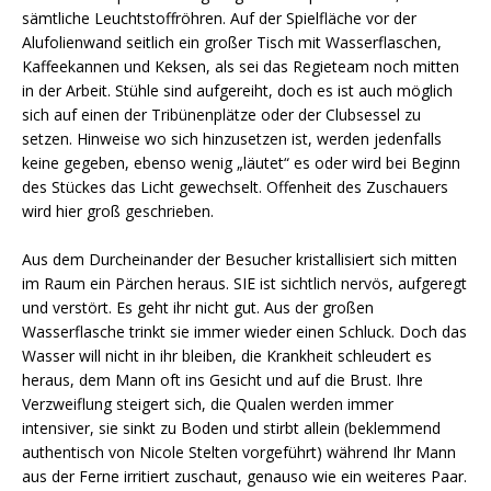
sämtliche Leuchtstoffröhren. Auf der Spielfläche vor der
Alufolienwand seitlich ein großer Tisch mit Wasserflaschen,
Kaffeekannen und Keksen, als sei das Regieteam noch mitten
in der Arbeit. Stühle sind aufgereiht, doch es ist auch möglich
sich auf einen der Tribünenplätze oder der Clubsessel zu
setzen. Hinweise wo sich hinzusetzen ist, werden jedenfalls
keine gegeben, ebenso wenig „läutet“ es oder wird bei Beginn
des Stückes das Licht gewechselt. Offenheit des Zuschauers
wird hier groß geschrieben.
Aus dem Durcheinander der Besucher kristallisiert sich mitten
im Raum ein Pärchen heraus. SIE ist sichtlich nervös, aufgeregt
und verstört. Es geht ihr nicht gut. Aus der großen
Wasserflasche trinkt sie immer wieder einen Schluck. Doch das
Wasser will nicht in ihr bleiben, die Krankheit schleudert es
heraus, dem Mann oft ins Gesicht und auf die Brust. Ihre
Verzweiflung steigert sich, die Qualen werden immer
intensiver, sie sinkt zu Boden und stirbt allein (beklemmend
authentisch von Nicole Stelten vorgeführt) während Ihr Mann
aus der Ferne irritiert zuschaut, genauso wie ein weiteres Paar.