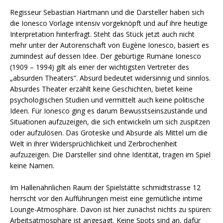
Regisseur Sebastian Hartmann und die Darsteller haben sich
die Ionesco Vorlage intensiv vorgeknöpft und auf ihre heutige
Interpretation hinterfragt. Steht das Stück jetzt auch nicht
mehr unter der Autorenschaft von Eugène Ionesco, basiert es
zumindest auf dessen Idee. Der gebürtige Rumäne Ionesco
(1909 – 1994) gilt als einer der wichtigsten Vertreter des
„absurden Theaters“. Absurd bedeutet widersinnig und sinnlos.
Absurdes Theater erzählt keine Geschichten, bietet keine
psychologischen Studien und vermittelt auch keine politische
Ideen. Für Ionesco ging es darum Bewusstseinszustände und
Situationen aufzuzeigen, die sich entwickeln um sich zuspitzen
oder aufzulösen. Das Groteske und Absurde als Mittel um die
Welt in ihrer Widersprüchlichkeit und Zerbrochenheit
aufzuzeigen. Die Darsteller sind ohne Identität, tragen im Spiel
keine Namen.
Im Hallenähnlichen Raum der Spielstätte schmidtstrasse 12
herrscht vor den Aufführungen meist eine gemütliche intime
Lounge-Atmosphäre. Davon ist hier zunächst nichts zu spüren:
Arbeitsatmosphäre ist angesagt. Keine Spots sind an, dafür