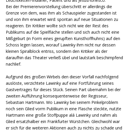
Leuchtketten-Indianer, Patient und als Jesus/Ionesco.
Bei der Premierenvorstellung überschritt er allerdings die
Grenze von dem, was ihm als Schauspieler zugestanden ist
und von ihm erwartet wird: spontan auf neue Situationen zu
reagieren. Ein Kritiker wollte sich nicht wie der Rest des
Publikums auf die Spielfläche stellen und sich auch nicht eine
Mißgeburt (in Form eines gerupften Kunsthoffhuhns) auf den
Schoss legen lassen, worauf Lawinky ihm nicht nur dessen
kleinen Spiralblock entriss, sondern den Kritiker als der
daraufhin das Theater verließ übel und lautstark beschimpfend
nachlief.
Aufgrund des großen Wirbels den dieser Vorfall nachfolgend
auslöste, verzichtete Lawinky auf eine Fortführung seines
Gastvertrages für dieses Stück. Seinen Part übernahm bei der
zweiten Aufführung konsequenterweise der Regisseur,
Sebastian Hartmann. Wo Lawinky bei seinem Pinkelproblem
noch sein Glied vorm Publikum in eine Flasche steckte, nutzte
Hartmann eine große Stoffpuppe alá Lawinky und nahm als
Glied ersatzhalber ein Frankfurter Würstchen. Gleichwohl war
er sich für die weiteren Aktionen auch zu nichts zu schade und