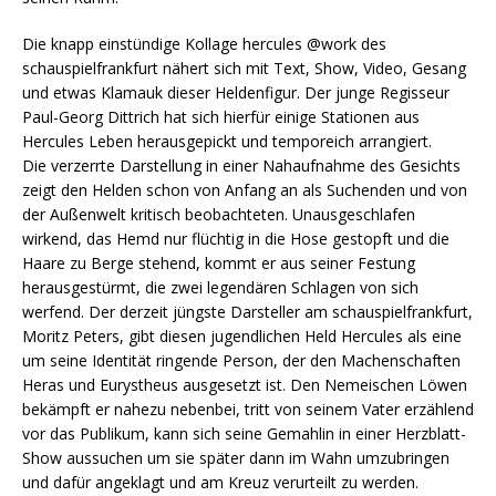
Die knapp einstündige Kollage hercules @work des
schauspielfrankfurt nähert sich mit Text, Show, Video, Gesang
und etwas Klamauk dieser Heldenfigur. Der junge Regisseur
Paul-Georg Dittrich hat sich hierfür einige Stationen aus
Hercules Leben herausgepickt und temporeich arrangiert.
Die verzerrte Darstellung in einer Nahaufnahme des Gesichts
zeigt den Helden schon von Anfang an als Suchenden und von
der Außenwelt kritisch beobachteten. Unausgeschlafen
wirkend, das Hemd nur flüchtig in die Hose gestopft und die
Haare zu Berge stehend, kommt er aus seiner Festung
herausgestürmt, die zwei legendären Schlagen von sich
werfend. Der derzeit jüngste Darsteller am schauspielfrankfurt,
Moritz Peters, gibt diesen jugendlichen Held Hercules als eine
um seine Identität ringende Person, der den Machenschaften
Heras und Eurystheus ausgesetzt ist. Den Nemeischen Löwen
bekämpft er nahezu nebenbei, tritt von seinem Vater erzählend
vor das Publikum, kann sich seine Gemahlin in einer Herzblatt-
Show aussuchen um sie später dann im Wahn umzubringen
und dafür angeklagt und am Kreuz verurteilt zu werden.