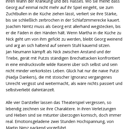
ihren Wahn der Kränkung und des Hasses. Wo sie merkt dass
Georg auf einmal nicht mehr auf ihr Spiel eingeht, sie zum
Zuchtbullen in die Küche ziehen lässt, verliert sie ihre Stärke,
bis sie schließlich zerbrochen in der Schlafzimmerecke kauert.
Joachim Nimtz muss als Georg erst allerhand wegstecken, bis
er die Fäden in den Händen hält. Wenn Martha in die Küche zu
Nick geht um von ihm gefickt zu werden, bleibt Georg weinend
und arg an sich haltend auf seinem Stuhl kauernd sitzen.
Jan Neumann kämpft als Nick zwischen Anstand und der
Triebe, gerät mit Putzis ständigen Brechattacken konfrontiert
in eine eindrucksvolle wilde Raserei über sich selbst und sein
nicht minder verkorkstes Leben. Glück hat nur die naive Putzi
(Nadja Dankers), die mit stoischer Ignoranz vergangenes
Unrecht vergisst und weitermacht, als wäre nichts passiert und
selbstverliebt dahintänzelt.
Alle vier Darsteller lassen das Theaterspiel vergessen, so
lebendig zeichnen sie ihre Charaktere. In ihren Verletzungen
und Hieben sind sie mitunter überzogen komisch, doch immer
real. Emotionsgeladene zwei Stunden Hochspannung, von
Martin Nimz packend vorgeführt.