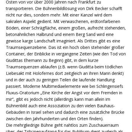
Osten von vor über 2000 Jahren nach Frankfurt zu
transportieren. Die Bühnenbildlösung von Dirk Becker schafft
nicht nur dies, sondern mehr. Mit einer Kanzel wird dem
sakralen Aspekt gedient. Mit verwaschenen, erdtonfarbenen
Böden, einer Schrägfläche, einem großen, aufrecht stehenden,
betonähnlichen Halbrund und einem Berg Sand wird eine
gewisse karge Landschaft imaginiert. Als Drittes gibt es eine
Traumsequenzebene. Das ist ein hoch oben stehender großer
Container, der Einblicke in vergangene Zeiten (wie den Tod von
Giudittas Ehemann zu Beginn) gibt, in dem kurze
Traumsequenzen ablaufen (z.B. wenn Giuditta beim tödlichen
Liebesakt mit Holofernes dort zeitgleich an ihren Mann denkt)
und in der auch zu geringen Teilen die laufende Handlung
passiert. Moderne Multimediaelemente wie bei Schlingensiefs
Fluxus-Oratorium „Eine Kirche der Angst vor dem Fremden in
mir“, gibt es jedoch nicht (allerdings kann man allein im
Bühnenbild auch eine Assoziation zu den vielen Bauhaus-
Gebäuden in Israel sehen und dadurch eine zusätzliche Brücke
zwischen den Jahrhunderten und den Orten finden).
Die mehrgliedrige Bühne geht nahtlos zum Zuschauerraum
über, der Tribünenaufgang für das Publikum dient zugleich als