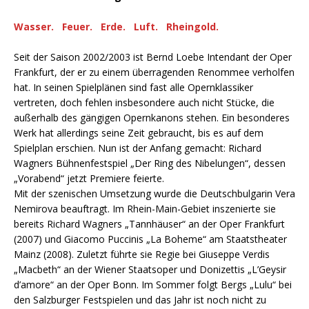
Wasser. Feuer. Erde. Luft. Rheingold.
Seit der Saison 2002/2003 ist Bernd Loebe Intendant der Oper
Frankfurt, der er zu einem überragenden Renommee verholfen
hat. In seinen Spielplänen sind fast alle Opernklassiker
vertreten, doch fehlen insbesondere auch nicht Stücke, die
außerhalb des gängigen Opernkanons stehen. Ein besonderes
Werk hat allerdings seine Zeit gebraucht, bis es auf dem
Spielplan erschien. Nun ist der Anfang gemacht: Richard
Wagners Bühnenfestspiel „Der Ring des Nibelungen“, dessen
„Vorabend“ jetzt Premiere feierte.
Mit der szenischen Umsetzung wurde die Deutschbulgarin Vera
Nemirova beauftragt. Im Rhein-Main-Gebiet inszenierte sie
bereits Richard Wagners „Tannhäuser“ an der Oper Frankfurt
(2007) und Giacomo Puccinis „La Boheme“ am Staatstheater
Mainz (2008). Zuletzt führte sie Regie bei Giuseppe Verdis
„Macbeth“ an der Wiener Staatsoper und Donizettis „L’Geysir
d’amore“ an der Oper Bonn. Im Sommer folgt Bergs „Lulu“ bei
den Salzburger Festspielen und das Jahr ist noch nicht zu