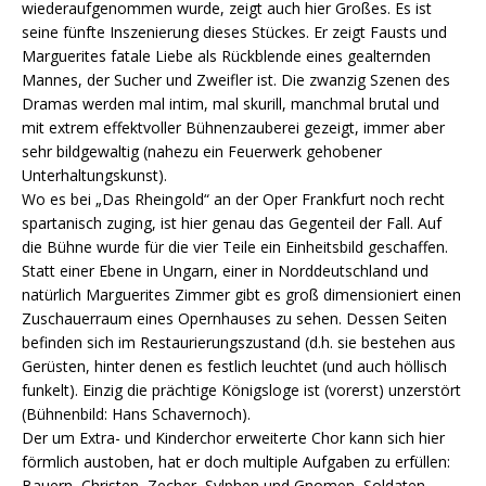
wiederaufgenommen wurde, zeigt auch hier Großes. Es ist
seine fünfte Inszenierung dieses Stückes. Er zeigt Fausts und
Marguerites fatale Liebe als Rückblende eines gealternden
Mannes, der Sucher und Zweifler ist. Die zwanzig Szenen des
Dramas werden mal intim, mal skurill, manchmal brutal und
mit extrem effektvoller Bühnenzauberei gezeigt, immer aber
sehr bildgewaltig (nahezu ein Feuerwerk gehobener
Unterhaltungskunst).
Wo es bei „Das Rheingold“ an der Oper Frankfurt noch recht
spartanisch zuging, ist hier genau das Gegenteil der Fall. Auf
die Bühne wurde für die vier Teile ein Einheitsbild geschaffen.
Statt einer Ebene in Ungarn, einer in Norddeutschland und
natürlich Marguerites Zimmer gibt es groß dimensioniert einen
Zuschauerraum eines Opernhauses zu sehen. Dessen Seiten
befinden sich im Restaurierungszustand (d.h. sie bestehen aus
Gerüsten, hinter denen es festlich leuchtet (und auch höllisch
funkelt). Einzig die prächtige Königsloge ist (vorerst) unzerstört
(Bühnenbild: Hans Schavernoch).
Der um Extra- und Kinderchor erweiterte Chor kann sich hier
förmlich austoben, hat er doch multiple Aufgaben zu erfüllen:
Bauern, Christen, Zecher, Sylphen und Gnomen, Soldaten,