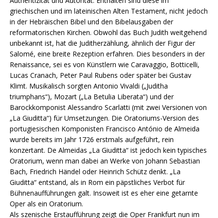
Authentizität und Autorität. Enthalten sind diese im
griechischen und im lateinischen Alten Testament, nicht jedoch
in der Hebräischen Bibel und den Bibelausgaben der
reformatorischen Kirchen. Obwohl das Buch Judith weitgehend
unbekannt ist, hat die Juditherzählung, ähnlich der Figur der
Salomé, eine breite Rezeption erfahren. Dies besonders in der
Renaissance, sei es von Künstlern wie Caravaggio, Botticelli,
Lucas Cranach, Peter Paul Rubens oder später bei Gustav
Klimt. Musikalisch sorgten Antonio Vivaldi („Juditha
triumphans“), Mozart („La Betulia Liberata“) und der
Barockkomponist Alessandro Scarlatti (mit zwei Versionen von
„La Giuditta“) für Umsetzungen. Die Oratoriums-Version des
portugiesischen Komponisten Francisco António de Almeida
wurde bereits im Jahr 1726 erstmals aufgeführt, rein
konzertant. De Almeidas „La Giuditta“ ist jedoch kein typisches
Oratorium, wenn man dabei an Werke von Johann Sebastian
Bach, Friedrich Händel oder Heinrich Schütz denkt. „La
Giuditta“ entstand, als in Rom ein päpstliches Verbot für
Bühnenaufführungen galt. Insoweit ist es eher eine getarnte
Oper als ein Oratorium.
Als szenische Erstaufführung zeigt die Oper Frankfurt nun im