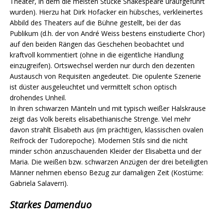
Theater, in dem die meisten Stücke Shakespeare uraufgeführt
wurden). Hierzu hat Dirk Hofacker ein hübsches, verkleinertes
Abbild des Theaters auf die Bühne gestellt, bei der das
Publikum (d.h. der von André Weiss bestens einstudierte Chor)
auf den beiden Rängen das Geschehen beobachtet und
kraftvoll kommentiert (ohne in die eigentliche Handlung
einzugreifen). Ortswechsel werden nur durch den dezenten
Austausch von Requisiten angedeutet. Die opulente Szenerie
ist düster ausgeleuchtet und vermittelt schon optisch
drohendes Unheil.
In ihren schwarzen Mänteln und mit typisch weißer Halskrause
zeigt das Volk bereits elisabethianische Strenge. Viel mehr
davon strahlt Elisabeth aus (im prächtigen, klassischen ovalen
Reifrock der Tudorepoche). Modernen Stils sind die nicht
minder schön anzuschauenden Kleider der Elisabetta und der
Maria. Die weißen bzw. schwarzen Anzügen der drei beteiligten
Männer nehmen ebenso Bezug zur damaligen Zeit (Kostüme:
Gabriela Salaverri).
Starkes Damenduo