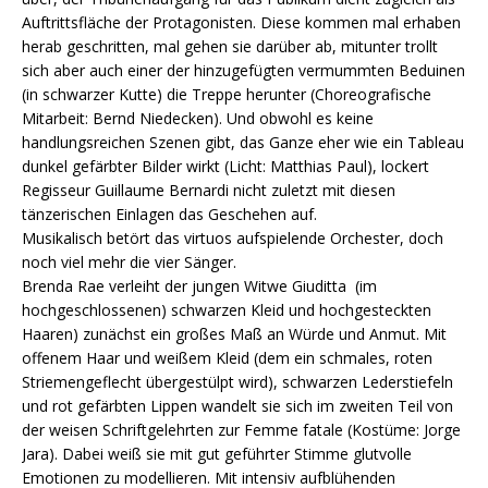
Auftrittsfläche der Protagonisten. Diese kommen mal erhaben
herab geschritten, mal gehen sie darüber ab, mitunter trollt
sich aber auch einer der hinzugefügten vermummten Beduinen
(in schwarzer Kutte) die Treppe herunter (Choreografische
Mitarbeit: Bernd Niedecken). Und obwohl es keine
handlungsreichen Szenen gibt, das Ganze eher wie ein Tableau
dunkel gefärbter Bilder wirkt (Licht: Matthias Paul), lockert
Regisseur Guillaume Bernardi nicht zuletzt mit diesen
tänzerischen Einlagen das Geschehen auf.
Musikalisch betört das virtuos aufspielende Orchester, doch
noch viel mehr die vier Sänger.
Brenda Rae verleiht der jungen Witwe Giuditta (im
hochgeschlossenen) schwarzen Kleid und hochgesteckten
Haaren) zunächst ein großes Maß an Würde und Anmut. Mit
offenem Haar und weißem Kleid (dem ein schmales, roten
Striemengeflecht übergestülpt wird), schwarzen Lederstiefeln
und rot gefärbten Lippen wandelt sie sich im zweiten Teil von
der weisen Schriftgelehrten zur Femme fatale (Kostüme: Jorge
Jara). Dabei weiß sie mit gut geführter Stimme glutvolle
Emotionen zu modellieren. Mit intensiv aufblühenden