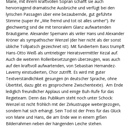
Marie, mit ihrem kraftvollen Sopran schafft sie auch
hervorragend dramatische Ausbrüche und verfügt bei den
lyrischen Passagen über eine bezaubernde, gut geführte
Stimme (super ihr „Wie fremd und tot ist alles umher“). Ihr
gleichwertig sind die mit tenoralem Glanz aufwartenden
Bräutigame. Alexander Spemann als viriler Hans und Alexander
Kröner als sympathischer Wenzel (der hier nicht als der sonst
übliche Tollpatsch gezeichnet ist). Mit fundiertem Bass trumpft
Hans-Otto Weiß als umtriebiger Heiratsvermittler Kezal auf.
Auch die weiteren Rollenbesetzungen überzeugen, was auch
auf den kraftvoll aufwartenden, von Sebastian Hernandez-
Laverny einstudierten, Chor zutrifft. Es wird mit guter
Textverständlichkeit gesungen (in deutscher Sprache, ohne
Übertitel, dazu gibt es gesprochene Zwischentexte). Am Ende
lediglich freundlicher Applaus und einige Buh-Rufe für das
Regieteam. Denn das Publikum steht noch unter Schock:
Wenzel ist nicht fröhlich mit der Zirkustruppe weitergezogen,
sondern hat sich erhängt. Sein Tod ist der Preis für das Glück
von Marie und Hans, die am Ende wie in einem grßen
Bilderrahmen neben der hängenden Leiche stehen.