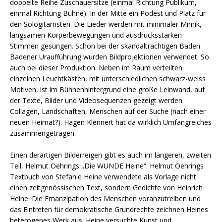
doppelte Reihe Zuschauersitze (einmal Richtung Publikum,
einmal Richtung Bühne). In der Mitte ein Podest und Platz für
den Sologitarristen. Die Lieder werden mit minimaler Mimik,
langsamen Körperbewegungen und ausdrucksstarken
Stimmen gesungen. Schon bei der skandalträchtigen Baden
Badener Uraufführung wurden Bildprojektionen verwendet. So
auch bei dieser Produktion. Neben im Raum verteilten
einzelnen Leuchtkästen, mit unterschiedlichen schwarz-weiss
Motiven, ist im Bühnenhintergrund eine große Leinwand, auf
der Texte, Bilder und Videosequenzen gezeigt werden.
Collagen, Landschaften, Menschen auf der Suche (nach einer
neuen Heimat?). Hagen Klennert hat da wirklich Umfangreiches
zusammengetragen.
Einen derartigen Bilderreigen gibt es auch im längeren, zweiten
Teil, Helmut Oehrings „Die WUNDE Heine“. Helmut Oehrings
Textbuch von Stefanie Heine verwendete als Vorlage nicht
einen zeitgenössischen Text, sondern Gedichte von Heinrich
Heine. Die Emanzipation des Menschen voranzutreiben und
das Eintreten für demokratische Grundrechte zeichnen Heines
heterogenes Werk aus. Heine versuchte Kunst und