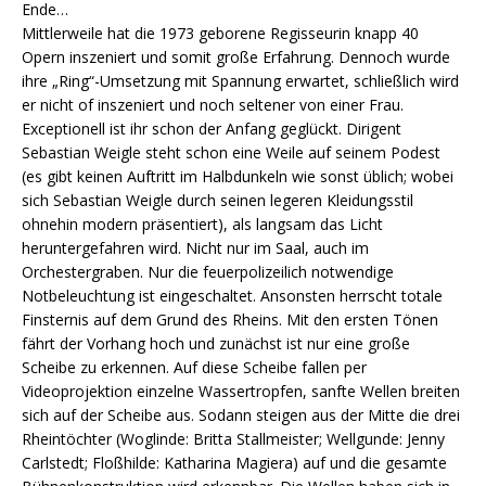
Ende…
Mittlerweile hat die 1973 geborene Regisseurin knapp 40
Opern inszeniert und somit große Erfahrung. Dennoch wurde
ihre „Ring“-Umsetzung mit Spannung erwartet, schließlich wird
er nicht of inszeniert und noch seltener von einer Frau.
Exceptionell ist ihr schon der Anfang geglückt. Dirigent
Sebastian Weigle steht schon eine Weile auf seinem Podest
(es gibt keinen Auftritt im Halbdunkeln wie sonst üblich; wobei
sich Sebastian Weigle durch seinen legeren Kleidungsstil
ohnehin modern präsentiert), als langsam das Licht
heruntergefahren wird. Nicht nur im Saal, auch im
Orchestergraben. Nur die feuerpolizeilich notwendige
Notbeleuchtung ist eingeschaltet. Ansonsten herrscht totale
Finsternis auf dem Grund des Rheins. Mit den ersten Tönen
fährt der Vorhang hoch und zunächst ist nur eine große
Scheibe zu erkennen. Auf diese Scheibe fallen per
Videoprojektion einzelne Wassertropfen, sanfte Wellen breiten
sich auf der Scheibe aus. Sodann steigen aus der Mitte die drei
Rheintöchter (Woglinde: Britta Stallmeister; Wellgunde: Jenny
Carlstedt; Floßhilde: Katharina Magiera) auf und die gesamte