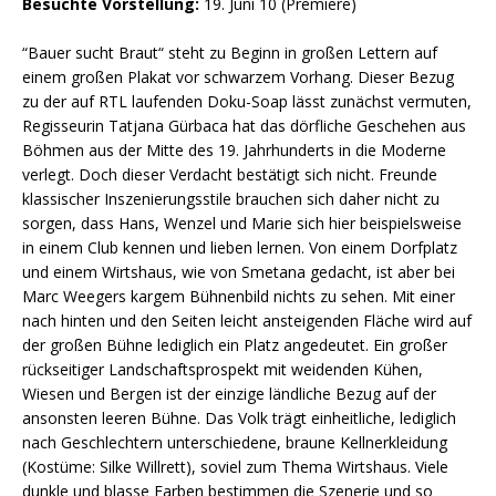
Besuchte Vorstellung:
19. Juni 10 (Premiere)
“Bauer sucht Braut“ steht zu Beginn in großen Lettern auf
einem großen Plakat vor schwarzem Vorhang. Dieser Bezug
zu der auf RTL laufenden Doku-Soap lässt zunächst vermuten,
Regisseurin Tatjana Gürbaca hat das dörfliche Geschehen aus
Böhmen aus der Mitte des 19. Jahrhunderts in die Moderne
verlegt. Doch dieser Verdacht bestätigt sich nicht. Freunde
klassischer Inszenierungsstile brauchen sich daher nicht zu
sorgen, dass Hans, Wenzel und Marie sich hier beispielsweise
in einem Club kennen und lieben lernen. Von einem Dorfplatz
und einem Wirtshaus, wie von Smetana gedacht, ist aber bei
Marc Weegers kargem Bühnenbild nichts zu sehen. Mit einer
nach hinten und den Seiten leicht ansteigenden Fläche wird auf
der großen Bühne lediglich ein Platz angedeutet. Ein großer
rückseitiger Landschaftsprospekt mit weidenden Kühen,
Wiesen und Bergen ist der einzige ländliche Bezug auf der
ansonsten leeren Bühne. Das Volk trägt einheitliche, lediglich
nach Geschlechtern unterschiedene, braune Kellnerkleidung
(Kostüme: Silke Willrett), soviel zum Thema Wirtshaus. Viele
dunkle und blasse Farben bestimmen die Szenerie und so