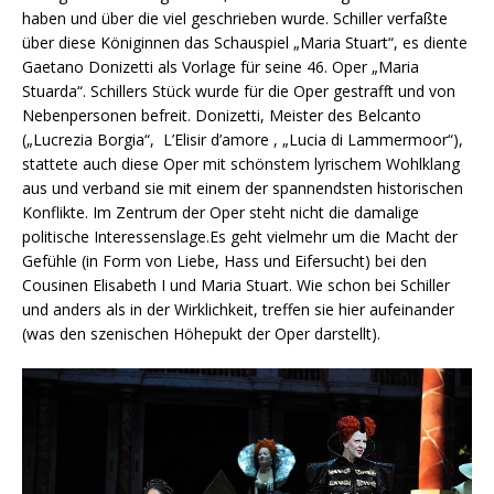
haben und über die viel geschrieben wurde. Schiller verfaßte
über diese Königinnen das Schauspiel „Maria Stuart“, es diente
Gaetano Donizetti als Vorlage für seine 46. Oper „Maria
Stuarda“. Schillers Stück wurde für die Oper gestrafft und von
Nebenpersonen befreit. Donizetti, Meister des Belcanto
(„Lucrezia Borgia“, L’Elisir d’amore , „Lucia di Lammermoor“),
stattete auch diese Oper mit schönstem lyrischem Wohlklang
aus und verband sie mit einem der spannendsten historischen
Konflikte. Im Zentrum der Oper steht nicht die damalige
politische Interessenslage.Es geht vielmehr um die Macht der
Gefühle (in Form von Liebe, Hass und Eifersucht) bei den
Cousinen Elisabeth I und Maria Stuart. Wie schon bei Schiller
und anders als in der Wirklichkeit, treffen sie hier aufeinander
(was den szenischen Höhepukt der Oper darstellt).