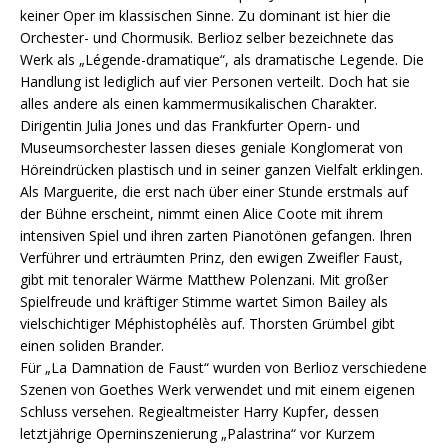
keiner Oper im klassischen Sinne. Zu dominant ist hier die
Orchester- und Chormusik. Berlioz selber bezeichnete das
Werk als „Légende-dramatique“, als dramatische Legende. Die
Handlung ist lediglich auf vier Personen verteilt. Doch hat sie
alles andere als einen kammermusikalischen Charakter.
Dirigentin Julia Jones und das Frankfurter Opern- und
Museumsorchester lassen dieses geniale Konglomerat von
Höreindrücken plastisch und in seiner ganzen Vielfalt erklingen.
Als Marguerite, die erst nach über einer Stunde erstmals auf
der Bühne erscheint, nimmt einen Alice Coote mit ihrem
intensiven Spiel und ihren zarten Pianotönen gefangen. Ihren
Verführer und erträumten Prinz, den ewigen Zweifler Faust,
gibt mit tenoraler Wärme Matthew Polenzani. Mit großer
Spielfreude und kräftiger Stimme wartet Simon Bailey als
vielschichtiger Méphistophélès auf. Thorsten Grümbel gibt
einen soliden Brander.
Für „La Damnation de Faust“ wurden von Berlioz verschiedene
Szenen von Goethes Werk verwendet und mit einem eigenen
Schluss versehen. Regiealtmeister Harry Kupfer, dessen
letztjährige Operninszenierung „Palastrina“ vor Kurzem