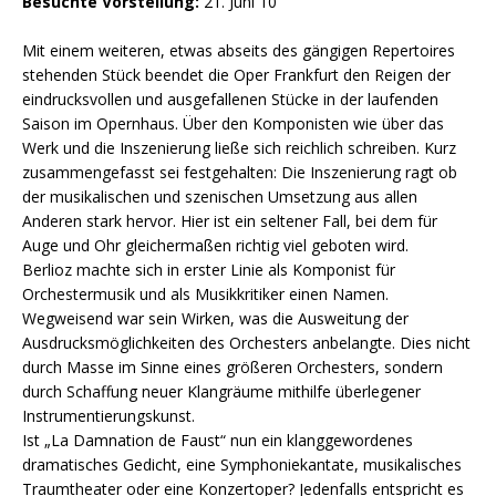
Besuchte Vorstellung:
21. Juni 10
Mit einem weiteren, etwas abseits des gängigen Repertoires
stehenden Stück beendet die Oper Frankfurt den Reigen der
eindrucksvollen und ausgefallenen Stücke in der laufenden
Saison im Opernhaus. Über den Komponisten wie über das
Werk und die Inszenierung ließe sich reichlich schreiben. Kurz
zusammengefasst sei festgehalten: Die Inszenierung ragt ob
der musikalischen und szenischen Umsetzung aus allen
Anderen stark hervor. Hier ist ein seltener Fall, bei dem für
Auge und Ohr gleichermaßen richtig viel geboten wird.
Berlioz machte sich in erster Linie als Komponist für
Orchestermusik und als Musikkritiker einen Namen.
Wegweisend war sein Wirken, was die Ausweitung der
Ausdrucksmöglichkeiten des Orchesters anbelangte. Dies nicht
durch Masse im Sinne eines größeren Orchesters, sondern
durch Schaffung neuer Klangräume mithilfe überlegener
Instrumentierungskunst.
Ist „La Damnation de Faust“ nun ein klanggewordenes
dramatisches Gedicht, eine Symphoniekantate, musikalisches
Traumtheater oder eine Konzertoper? Jedenfalls entspricht es