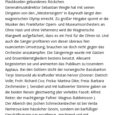
Plastikseilen gebundenes Röckchen.
Generalmusikdirektor Sebastian Weigle hat mit seinen
Dirigaten von den „Meistersingern“ in Bayreuth längst den
wagnerischen Olymp erreicht. Zu großer Hingabe spornt er die
Musiker des Frankfurter Opern- und Museumsorchesters an.
Ohne Hast und ohne Vehemenz wird die Wagnerische
Klangwelt aufgefächert, dass es ein Fest für die Ohren ist. Und
auch die Sänger profitieren von dieser überaus fein
nuancierten Umsetzung, brauchen sie doch nicht gegen das
Orchester anzukämpfen. Die Sängerriege wurde mit Gästen
und Ensemblemitgliedern bestens besetzt. Allesamt
begeisterten sie und animierten das Publikum zu tosendem
Applaus. Bei den Göttern sticht der norwegische Bassbariton
Terje Stensvold als kraftvoller Wotan hervor (Donner: Dietrich
Volle; Froh: Richard Cox; Fricka: Martina Dike; Freia: Barbara
Zechmeister ). Sensibel und mit kultivierter Stimme gaben sie
die beiden Riesen gleichwertig (der verliebte Fasolt: Alfred
Reiter; der machtgierige Fafner: Magnus Baldvinsson ).
Der Alberich des Jochen Schmeckenbecher ist bei Verda
Nemirova kein hässlicher Gnom, sondern ein barfüßiger
Geschäftsmann par excellence, anrührend und mit