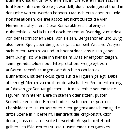
Bühnenkonstruktion wird erkennbar. Die Wellen haben sich in
fünf konzentrische Kreise gewandelt, die einzeln gedreht und in
der Höhe variiert werden können. Dadurch entstehen multiple
Konstellationen, die frei assoziiert nicht zuletzt die vier
Elemente aufgreifen. Diese Konstruktion als alleiniges
Bühnenbild ist schlicht und doch extrem aufwendig, zumindest
von der technischen Seite. Von Felsen, Bergeshöhen und Burg
also keine Spur, aber die gibt es ja schon seit Wieland Wagner
nicht mehr. Nemirova und Bühnenbildner Jens Kilian geben
dem „Ring“, so wie sie ihn hier beim „Das Rheingold“ zeigen,
keine grundsätzlich neue Interpretation. Freigelegt von
äußeren Beeinflussungen (wie durch ein opulentes
Bühnenbild), ist der Fokus ganz auf die Figuren gelegt. Dabei
überzeugt Nemirova mit ihrer detailscharfen Personenführung
auf diesen großen Ringflächen. Oftmals verbleiben einzelne
Figuren im hinteren Bereich stehen oder sitzen, pusten
Seifenblasen in den Himmel oder erscheinen als gealterte
Ebenbilder der Hauptpersonen. Sehr gegenständlich einzig die
dritte Szene in Nibelheim. Hier dreht die Ringkonstruktion
derart, dass die Unterseite hervortritt. Ausgeleuchtet mit
gelben Schiffsleuchten tritt die Illusion eines Bergwerkes