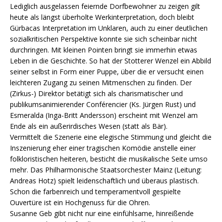
Lediglich ausgelassen feiernde Dorfbewohner zu zeigen gilt
heute als längst überholte Werkinterpretation, doch bleibt
Gürbacas Interpretation im Unklaren, auch zu einer deutlichen
sozialkritischen Perspektive konnte sie sich scheinbar nicht
durchringen. Mit kleinen Pointen bringt sie immerhin etwas
Leben in die Geschichte. So hat der Stotterer Wenzel ein Abbild
seiner selbst in Form einer Puppe, über die er versucht einen
leichteren Zugang zu seinen Mitmenschen zu finden. Der
(Zirkus-) Direktor betätigt sich als charismatischer und
publikumsanimierender Conférencier (Ks. Jürgen Rust) und
Esmeralda (Inga-Britt Andersson) erscheint mit Wenzel am
Ende als ein außerirdisches Wesen (statt als Bär).
Vermittelt die Szenerie eine elegische Stimmung und gleicht die
Inszenierung eher einer tragischen Komödie anstelle einer
folkloristischen heiteren, besticht die musikalische Seite umso
mehr. Das Philharmonische Staatsorchester Mainz (Leitung:
Andreas Hotz) spielt leidenschaftlich und überaus plastisch.
Schon die farbenreich und temperamentvoll gespielte
Ouvertüre ist ein Hochgenuss für die Ohren.
Susanne Geb gibt nicht nur eine einfühlsame, hinreißende