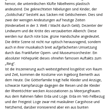
hervor, die unterirdischen Klüfte Nibelheims plastisch
andeutend. Die geknechteten Nibelungen sind Kinder, der
„Goldschatz“ besteht aus Säcken mit Geldscheinen. Dies sind
zwei der wenigen Andeutungen auf heutige Zeiten
(Kinderarbeit in der 3. Welt / Macht durch Geld). Dezenter der
Lindwurm und die Kröte des verzauberten Alberich: Diese
werden nur durch rote bzw. grüne Handschuhe angedeutet.
Die dritte Szene ist nicht nur optisch herausragend, sondern
auch in ihrer musikalisch breit aufgefächerten Umsetzung
durch das Frankfurter Opern- und Museumsorchester. Ein
absoluter Höhepunkt dieses ohnehin famosen Auftakts zum
„Ring“.
Ist die Inszenierung auch weitestgehend losgelöst von Raum
und Zeit, kommen die Kostüme von Ingeborg Bernerth aus
dem Heute. Die Götterfamilie trägt helle Kleider und Anzüge,
schwarze Kampfanzüge dagegen die Riesen und die Kleider
der Rheintöchter wecken Assoziationen zu Meerjungfrauen.
Aus dem Rahmen fallen Erda und Loge. Erda im Yeti-Fellbezug
und der Freigeist Loge zwar mit maskuliner Cargohose und
Netzhemd, darüber ironisierend aber ein aus bunten