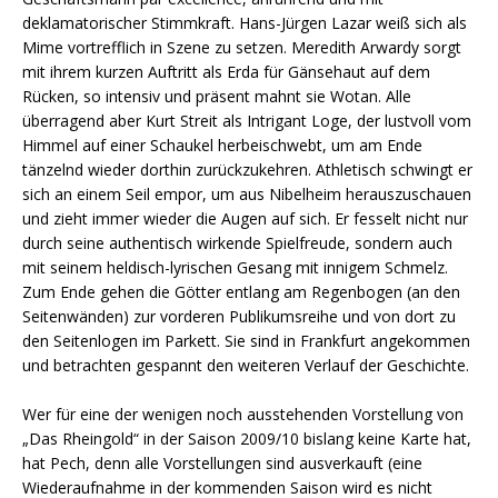
deklamatorischer Stimmkraft. Hans-Jürgen Lazar weiß sich als
Mime vortrefflich in Szene zu setzen. Meredith Arwardy sorgt
mit ihrem kurzen Auftritt als Erda für Gänsehaut auf dem
Rücken, so intensiv und präsent mahnt sie Wotan. Alle
überragend aber Kurt Streit als Intrigant Loge, der lustvoll vom
Himmel auf einer Schaukel herbeischwebt, um am Ende
tänzelnd wieder dorthin zurückzukehren. Athletisch schwingt er
sich an einem Seil empor, um aus Nibelheim herauszuschauen
und zieht immer wieder die Augen auf sich. Er fesselt nicht nur
durch seine authentisch wirkende Spielfreude, sondern auch
mit seinem heldisch-lyrischen Gesang mit innigem Schmelz.
Zum Ende gehen die Götter entlang am Regenbogen (an den
Seitenwänden) zur vorderen Publikumsreihe und von dort zu
den Seitenlogen im Parkett. Sie sind in Frankfurt angekommen
und betrachten gespannt den weiteren Verlauf der Geschichte.
Wer für eine der wenigen noch ausstehenden Vorstellung von
„Das Rheingold“ in der Saison 2009/10 bislang keine Karte hat,
hat Pech, denn alle Vorstellungen sind ausverkauft (eine
Wiederaufnahme in der kommenden Saison wird es nicht