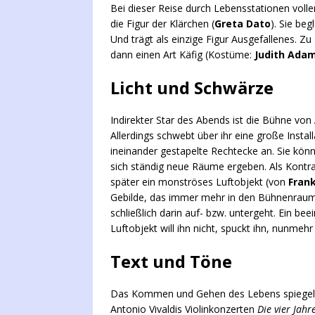
Bei dieser Reise durch Lebensstationen volle
die Figur der Klärchen (
Greta Dato
). Sie beg
Und trägt als einzige Figur Ausgefallenes. Zu
dann einen Art Käfig (Kostüme:
Judith Ada
Licht und Schwärze
Indirekter Star des Abends ist die Bühne von
Allerdings schwebt über ihr eine große Insta
ineinander gestapelte Rechtecke an. Sie kön
sich ständig neue Räume ergeben. Als Kontra
später ein monströses Luftobjekt (von
Frank
Gebilde, das immer mehr in den Bühnenraum e
schließlich darin auf- bzw. untergeht. Ein bee
Luftobjekt will ihn nicht, spuckt ihn, nunmeh
Text und Töne
Das Kommen und Gehen des Lebens spiegelt s
Antonio Vivaldis Violinkonzerten
Die vier Jahr