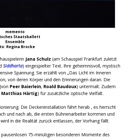
memento
isches Staatsballett
Ensemble
to: Regina Brocke
Schauspielerin
Jana Schulz
(am Schauspiel Frankfurt zuletzt
d
Siddharta
) eingespielter Text. Ihre geheimnisvoll, mystisch
ensive Spannung. Sie erzählt von „Das Licht im Inneren
son, von deren Körper und den Erinnerungen daran. Die
 (von
Peer Baierlein
,
Roald Baudoux
) untermalt. Zudem
,
Matthias Härtig
) für zusätzliche optische Vielfalt.
ionierung. Die Deckeninstallation fährt herab , es herrscht
 nach und nach ab, die ersten Bühnenarbeiter kommen und
d in die Realität zurück entlassen, der Vorhang fällt.
ese pausenlosen 75-minütigen besonderen Momente des