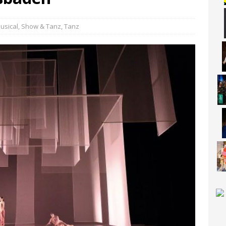
usical, Show & Tanz
,
Tanz