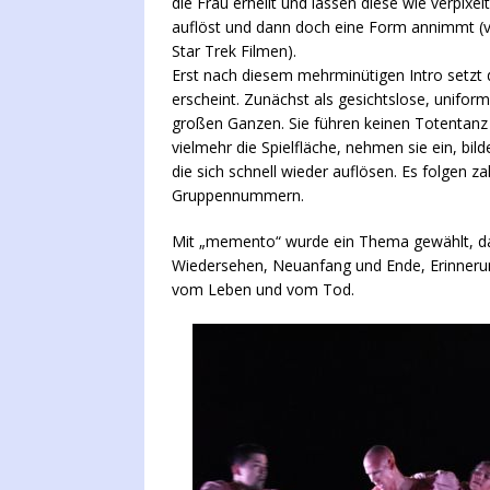
die Frau erhellt und lassen diese wie verpixe
auflöst und dann doch eine Form annimmt (v
Star Trek Filmen).
Erst nach diesem mehrminütigen Intro setzt
erscheint. Zunächst als gesichtslose, unifor
großen Ganzen. Sie führen keinen Totentanz 
vielmehr die Spielfläche, nehmen sie ein, bi
die sich schnell wieder auflösen. Es folgen z
Gruppennummern.
Mit „memento“ wurde ein Thema gewählt, das 
Wiedersehen, Neuanfang und Ende, Erinnerun
vom Leben und vom Tod.