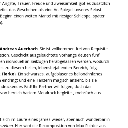
r Ängste, Trauer, Freude und Zweisamkeit gibt es zusätzlich
leitet das Geschehen als eine Art Spiegel unseres Selbst.
 Beginn einen weiten Mantel mit riesiger Schleppe, später
m
).
Andreas Auerbach
. Sie ist vollkommen frei von Requisite.
llation. Geschickt ausgeleuchtete Vorhänge deuten fünf
nen individuell an Seilzügen herabgelassen werden, wodurch
st zu diesem hellen, lebensbejahenden Bereich, folgt
 Fierke
). Ein schwarzes, aufgeblasenes ballonähnliches
indringt und eine Tänzerin magisch anzieht, bis sie
indruckendes Bild! Ihr Partner will folgen, doch das
r von herrlich hartem Metalrock begleitet, mehrfach aus.
ich im Laufe eines Jahres wieder, aber auch wunderbar in
eszeiten
. Hier wird die Recomposition von Max Richter aus