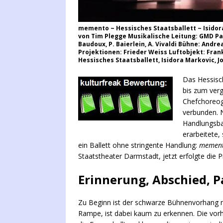
memento ~ Hessisches Staatsballett ~ Isidora
von Tim Plegge Musikalische Leitung: GMD Pat
Baudoux, P. Baierlein, A. Vivaldi Bühne: Andr
Projektionen: Frieder Weiss Luftobjekt: Fra
Hessisches Staatsballett, Isidora Markovic, 
Das Hessisch
bis zum ver
Chefchoreogr
verbunden.
Handlungsba
erarbeitete
ein Ballett ohne stringente Handlung:
memen
Staatstheater Darmstadt, jetzt erfolgte die
Erinnerung, Abschied, P
Zu Beginn ist der schwarze Bühnenvorhang nu
Rampe, ist dabei kaum zu erkennen. Die vorh