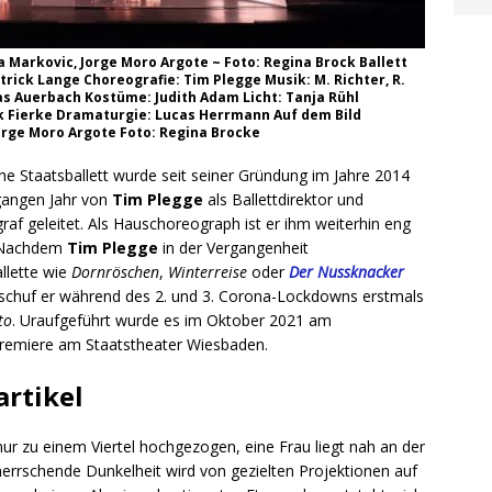
 Markovic, Jorge Moro Argote ~ Foto: Regina Brock Ballett
rick Lange Choreografie: Tim Plegge Musik: M. Richter, R.
eas Auerbach Kostüme: Judith Adam Licht: Tanja Rühl
nk Fierke Dramaturgie: Lucas Herrmann Auf dem Bild
Jorge Moro Argote Foto: Regina Brocke
e Staatsballett wurde seit seiner Gründung im Jahre 2014
gangen Jahr von
Tim Plegge
als Ballettdirektor und
af geleitet. Als Hauschoreograph ist er ihm weiterhin eng
 Nachdem
Tim Plegge
in der Vergangenheit
llette wie
Dornröschen
,
Winterreise
oder
Der Nussknacker
, schuf er während des 2. und 3. Corona-Lockdowns erstmals
to
. Uraufgeführt wurde es im Oktober 2021 am
 Premiere am Staatstheater Wiesbaden.
artikel
r zu einem Viertel hochgezogen, eine Frau liegt nah an der
errschende Dunkelheit wird von gezielten Projektionen auf