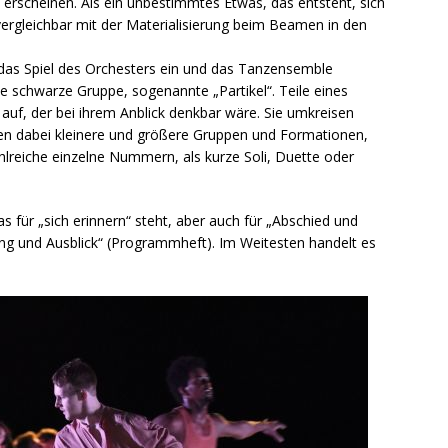
lt erscheinen. Als ein unbestimmtes Etwas, das entsteht, sich
ergleichbar mit der Materialisierung beim Beamen in den
 das Spiel des Orchesters ein und das Tanzensemble
me schwarze Gruppe, sogenannte „Partikel“. Teile eines
auf, der bei ihrem Anblick denkbar wäre. Sie umkreisen
lden dabei kleinere und größere Gruppen und Formationen,
ahlreiche einzelne Nummern, als kurze Soli, Duette oder
für „sich erinnern“ steht, aber auch für „Abschied und
g und Ausblick“ (Programmheft). Im Weitesten handelt es