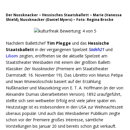
Der Nussknacker ~ Hessisches Staatsballett ~ Marie (Vanessa
Shield), Nussknacker (Daniel Myers) ~ Foto: Regina Brocke
Nachdem Ballettchef
Tim Plegge
und das
Hessische
Staatsballett
in der vergangenen Spielzeit
Sadeh21
und
Liliom
zeigten, eröffneten sie die aktuelle Spielzeit am
Staatstheater Wiesbaden mit einem der größten Ballett-
Klassiker:
Der Nussknacker
(Premiere am Staatstheater
Darmstadt: 16. November 19). Das Libretto von Marius Petipa
und Iwan Wsewoloschski basiert auf der Erzählung
Nußknacker und Mausekönig von E. T. A. Hoffmann (in der von
Alexandre Dumas überarbeiteten Version). 1892 uraufgeführt,
stellte sich sein weltweiter Erfolg erst viele Jahre später ein.
Heutzutage ist es insbesondere in den USA zur Weihnachtszeit
überaus populär. Und auch das Wiesbadener Publikum zeigte
schon vor der Premiere großes Interesse, sämtliche
Vorstellungen bis Januar 20 sind bereits schon gut verkauft.