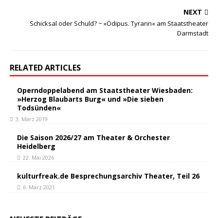
NEXT
Schicksal oder Schuld? ~ »Ödipus. Tyrann« am Staatstheater
Darmstadt
RELATED ARTICLES
Operndoppelabend am Staatstheater Wiesbaden:
»Herzog Blaubarts Burg« und »Die sieben
Todsünden«
3. März 2019
Die Saison 2026/27 am Theater & Orchester
Heidelberg
22. Mai 2026
kulturfreak.de Besprechungsarchiv Theater, Teil 26
6. März 2021