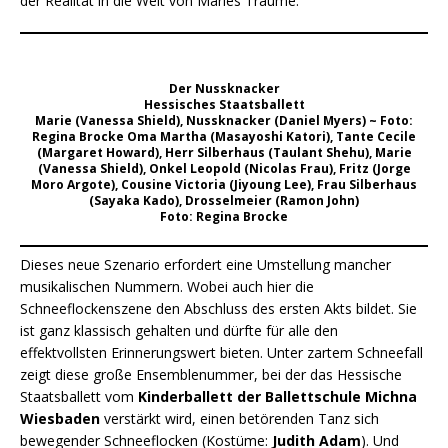
der Realität in die Welt von Maries Träume.
Der Nussknacker
Hessisches Staatsballett
Marie (Vanessa Shield), Nussknacker (Daniel Myers) ~ Foto:
Regina Brocke Oma Martha (Masayoshi Katori), Tante Cecile
(Margaret Howard), Herr Silberhaus (Taulant Shehu), Marie
(Vanessa Shield), Onkel Leopold (Nicolas Frau), Fritz (Jorge
Moro Argote), Cousine Victoria (Jiyoung Lee), Frau Silberhaus
(Sayaka Kado), Drosselmeier (Ramon John)
Foto: Regina Brocke
Dieses neue Szenario erfordert eine Umstellung mancher
musikalischen Nummern. Wobei auch hier die
Schneeflockenszene den Abschluss des ersten Akts bildet. Sie
ist ganz klassisch gehalten und dürfte für alle den
effektvollsten Erinnerungswert bieten. Unter zartem Schneefall
zeigt diese große Ensemblenummer, bei der das Hessische
Staatsballett vom
Kinderballett der Ballettschule Michna
Wiesbaden
verstärkt wird, einen betörenden Tanz sich
bewegender Schneeflocken (Kostüme:
Judith Adam
). Und