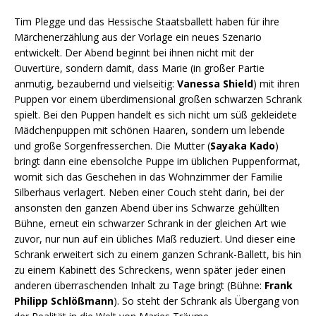
Tim Plegge und das Hessische Staatsballett haben für ihre
Märchenerzählung aus der Vorlage ein neues Szenario
entwickelt. Der Abend beginnt bei ihnen nicht mit der
Ouvertüre, sondern damit, dass Marie (in großer Partie
anmutig, bezaubernd und vielseitig:
Vanessa Shield
) mit ihren
Puppen vor einem überdimensional großen schwarzen Schrank
spielt. Bei den Puppen handelt es sich nicht um süß gekleidete
Mädchenpuppen mit schönen Haaren, sondern um lebende
und große Sorgenfresserchen. Die Mutter (
Sayaka Kado
)
bringt dann eine ebensolche Puppe im üblichen Puppenformat,
womit sich das Geschehen in das Wohnzimmer der Familie
Silberhaus verlagert. Neben einer Couch steht darin, bei der
ansonsten den ganzen Abend über ins Schwarze gehüllten
Bühne, erneut ein schwarzer Schrank in der gleichen Art wie
zuvor, nur nun auf ein übliches Maß reduziert. Und dieser eine
Schrank erweitert sich zu einem ganzen Schrank-Ballett, bis hin
zu einem Kabinett des Schreckens, wenn später jeder einen
anderen überraschenden Inhalt zu Tage bringt (Bühne:
Frank
Philipp Schlößmann
). So steht der Schrank als Übergang von