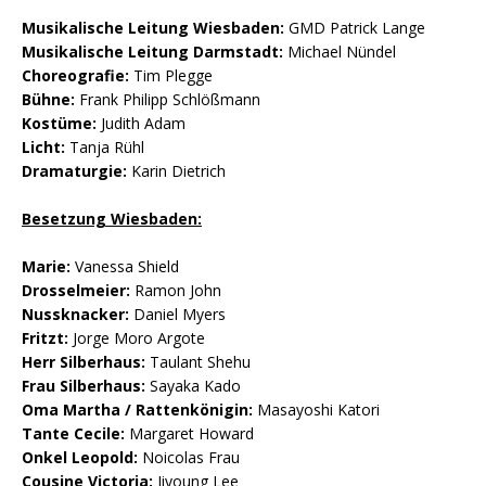
Musikalische Leitung Wiesbaden:
GMD Patrick Lange
Musikalische Leitung Darmstadt:
Michael Nündel
Choreografie:
Tim Plegge
Bühne:
Frank Philipp Schlößmann
Kostüme:
Judith Adam
Licht:
Tanja Rühl
Dramaturgie:
Karin Dietrich
Besetzung Wiesbaden:
Marie:
Vanessa Shield
Drosselmeier:
Ramon John
Nussknacker:
Daniel Myers
Fritzt:
Jorge Moro Argote
Herr Silberhaus:
Taulant Shehu
Frau Silberhaus:
Sayaka Kado
Oma Martha / Rattenkönigin:
Masayoshi Katori
Tante Cecile:
Margaret Howard
Onkel Leopold:
Noicolas Frau
Cousine Victoria:
Jiyoung Lee