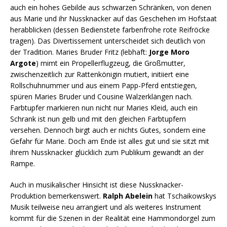
auch ein hohes Gebilde aus schwarzen Schränken, von denen
aus Marie und ihr Nussknacker auf das Geschehen im Hofstaat
herabblicken (dessen Bedienstete farbenfrohe rote Reifröcke
tragen). Das Divertissement unterscheidet sich deutlich von
der Tradition. Maries Bruder Fritz (lebhaft:
Jorge Moro
Argote
) mimt ein Propellerflugzeug, die Großmutter,
zwischenzeitlich zur Rattenkönigin mutiert, initiiert eine
Rollschuhnummer und aus einem Papp-Pferd entstiegen,
spüren Maries Bruder und Cousine Walzerklängen nach.
Farbtupfer markieren nun nicht nur Maries Kleid, auch ein
Schrank ist nun gelb und mit den gleichen Farbtupfern
versehen. Dennoch birgt auch er nichts Gutes, sondern eine
Gefahr für Marie. Doch am Ende ist alles gut und sie sitzt mit
ihrem Nussknacker glücklich zum Publikum gewandt an der
Rampe.
Auch in musikalischer Hinsicht ist diese Nussknacker-
Produktion bemerkenswert.
Ralph Abelein
hat Tschaikowskys
Musik teilweise neu arrangiert und als weiteres Instrument
kommt für die Szenen in der Realität eine Hammondorgel zum