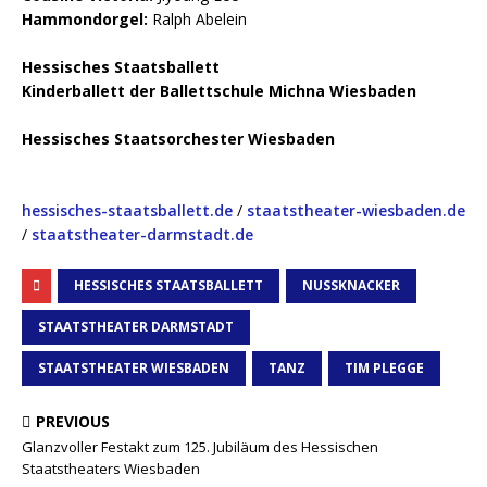
Hammondorgel:
Ralph Abelein
Hessisches Staatsballett
Kinderballett der Ballettschule Michna Wiesbaden
Hessisches Staatsorchester Wiesbaden
hessisches-staatsballett.de
/
staatstheater-wiesbaden.de
/
staatstheater-darmstadt.de
HESSISCHES STAATSBALLETT
NUSSKNACKER
STAATSTHEATER DARMSTADT
STAATSTHEATER WIESBADEN
TANZ
TIM PLEGGE
PREVIOUS
Glanzvoller Festakt zum 125. Jubiläum des Hessischen
Staatstheaters Wiesbaden