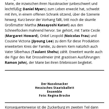
Marie, die inzwischen ihren Nussknacker (unbeschwert und
leichtfüßig:
Daniel Myer
s) zum Leben erweckt hat, schwebt
mit ihm, in einem offenen Schrank sitzend, über die Szenerie
hinweg. Kurz bevor der Vorhang fällt, tritt noch die skurrile
Großmutter Martha (
Masayoshi Katori
) aus den
Schneeflocken mahnend hervor. Sie gehört, mit Tante Cecile
(
Margaret Howard
), Onkel Leopold (
Noicolas Frau
) und
Cousine Victoria (
Jiyoung Lee
) zu dem für diese Produktion
erweiterten Kreis der Familie, zu derem Kern natürlich auch
Vater Silberhaus (
Taulant Shehu
) zählt. Erweitert wurde auch
die Figur des Rat Drosselmeier (mit graziösen Ausführungen:
Ramon John
), der Marie bei ihren Erlebnissen begleitet.
Der Nussknacker
Hessisches Staatsballett
Ensemble
Foto: Regina Brocke
Konsequenterweise ist die Zuckerburg im zweiten Teil dann