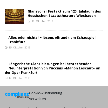
Glanzvoller Festakt zum 125. Jubiläum des
Hessischen Staatstheaters Wiesbaden
18. Oktober 2019
Alles oder nichts! ~ Ibsens »Brand« am Schauspiel
Frankfurt
15. Oktober 2019
Sängerische Glanzleistungen bei bestechender
Neuinterpretation von Puccinis »Manon Lescaut« an
der Oper Frankfurt
12. Oktober 2019
Cookie-Zustimmung
Schwungvolle »Gräfin Mariza« mit nostalgischer Note
verwalten
am Staatstheater Wiesbaden
7. Oktober 2019