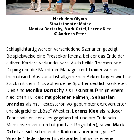
Nach dem Olymp
Staatstheater Mainz
Monika Dortschy, Mark Ortel, Lorenz Klee
© Andreas Etter
Schlaglichtartig werden verschiedene Szenarien gezeigt.
Beispielsweise eine Pressekonferenz, bei der das Ende der
aktiven Karriere verkündet wird. Auch heikle Themen, wie
Doping und die Macht der Manager und Trainer werden
thematisiert. Aus zunächst allgemeinen Bekundungen wird das
Stück mit dem Blick auf einzelne Sportler deutlich konkreter.
Dies sind
Monika Dortschy
als Eiskunstläuferin (in einem
niedlichen Tüllkleid mit goldenen Palmen),
Sebastian
Brandes
als mit Testosteron vollgepumpter extrovertierter
und siegreicher „böse“ Wrestler,
Lorenz Klee
als ratloser
Tennisspieler, der alles gegeben hat und am Ende sein
Menschsein verloren hat (und als Ringrichter), sowie
Mark
Ortel
als sich schindender Radrennfahrer (und „guter“
Wrestler). Jeder dieser Einzelsportler hat seine eigene