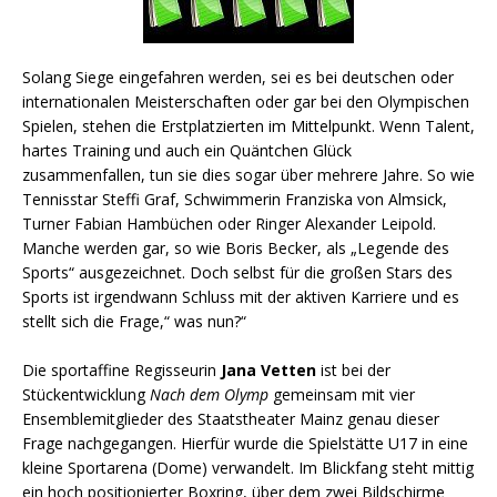
Solang Siege eingefahren werden, sei es bei deutschen oder
internationalen Meisterschaften oder gar bei den Olympischen
Spielen, stehen die Erstplatzierten im Mittelpunkt. Wenn Talent,
hartes Training und auch ein Quäntchen Glück
zusammenfallen, tun sie dies sogar über mehrere Jahre. So wie
Tennisstar Steffi Graf, Schwimmerin Franziska von Almsick,
Turner Fabian Hambüchen oder Ringer Alexander Leipold.
Manche werden gar, so wie Boris Becker, als „Legende des
Sports“ ausgezeichnet. Doch selbst für die großen Stars des
Sports ist irgendwann Schluss mit der aktiven Karriere und es
stellt sich die Frage,“ was nun?“
Die sportaffine Regisseurin
Jana Vetten
ist bei der
Stückentwicklung
Nach dem Olymp
gemeinsam mit vier
Ensemblemitglieder des Staatstheater Mainz genau dieser
Frage nachgegangen. Hierfür wurde die Spielstätte U17 in eine
kleine Sportarena (Dome) verwandelt. Im Blickfang steht mittig
ein hoch positionierter Boxring, über dem zwei Bildschirme