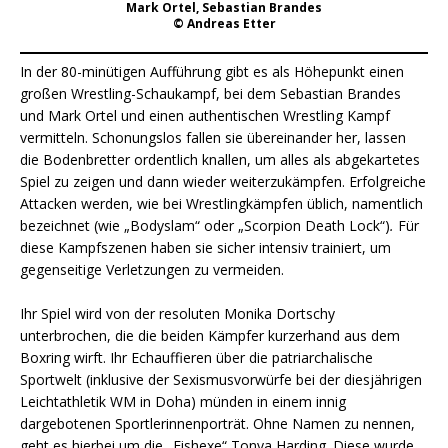
Mark Ortel, Sebastian Brandes
© Andreas Etter
In der 80-minütigen Aufführung gibt es als Höhepunkt einen
großen Wrestling-Schaukampf, bei dem Sebastian Brandes
und Mark Ortel und einen authentischen Wrestling Kampf
vermitteln. Schonungslos fallen sie übereinander her, lassen
die Bodenbretter ordentlich knallen, um alles als abgekartetes
Spiel zu zeigen und dann wieder weiterzukämpfen. Erfolgreiche
Attacken werden, wie bei Wrestlingkämpfen üblich, namentlich
bezeichnet (wie „Bodyslam“ oder „Scorpion Death Lock“)
.
Für
diese Kampfszenen haben sie sicher intensiv trainiert, um
gegenseitige Verletzungen zu vermeiden.
Ihr Spiel wird von der resoluten Monika Dortschy
unterbrochen, die die beiden Kämpfer kurzerhand aus dem
Boxring wirft. Ihr Echauffieren über die patriarchalische
Sportwelt (inklusive der Sexismusvorwürfe bei der diesjährigen
Leichtathletik WM in Doha) münden in einem innig
dargebotenen Sportlerinnenporträt. Ohne Namen zu nennen,
geht es hierbei um die „Eishexe“ Tonya Harding. Diese wurde