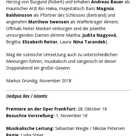
Herzog von Burgund (Robert) und erhaben
Andreas Bauer
als
maurischer Arzt Ibn-Hakia, majestätisch Bass
Magnús
Baldvinsson
als Pförtner des Schlosses (Bertrand) und
angenehm
Matthew Swensen
als Waffenträger Almeric.
Oftmals hinter Masken verborgen sind die Jolanthe
umsorgenden Damen (Amme Martha:
Judita Nagyová
,
Brigitta:
Elizabeth Reiter
, Laura:
Nina Tarandek
).
Mag die szenische Umsetzung auch zu unterschiedlichen
Meinungen führen, musikalisch und sängerisch ist dieser
Doppelabend ein großer Gewinn.
Markus Gründig, November 2018
Oedipus Rex / Iolanta
Premiere an der Oper Frankfurt:
28. Oktober 18
Besuchte Vorstellung:
1. November 18
Musikalische Leitung:
Sebastian Weigle / Nikolai Petersen
Regie:
Lydia Steier