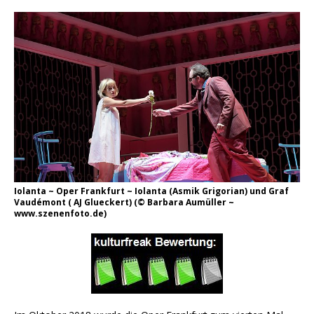
Iolanta ~ Oper Frankfurt ~ Iolanta (Asmik Grigorian) und Graf
Vaudémont ( AJ Glueckert) (© Barbara Aumüller ~
www.szenenfoto.de)