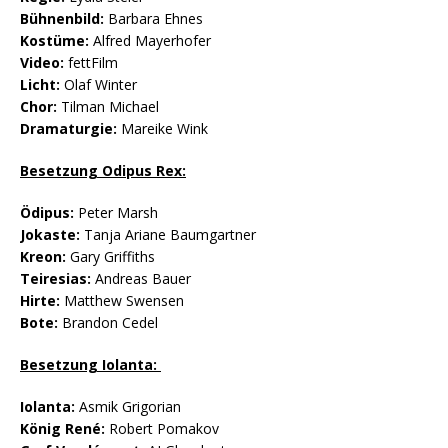
Bühnenbild:
Barbara Ehnes
Kostüme:
Alfred Mayerhofer
Video:
fettFilm
Licht:
Olaf Winter
Chor:
Tilman Michael
Dramaturgie:
Mareike Wink
Besetzung Odipus Rex:
Ödipus:
Peter Marsh
Jokaste:
Tanja Ariane Baumgartner
Kreon:
Gary Griffiths
Teiresias:
Andreas Bauer
Hirte:
Matthew Swensen
Bote:
Brandon Cedel
Besetzung Iolanta:
Iolanta:
Asmik Grigorian
König René:
Robert Pomakov