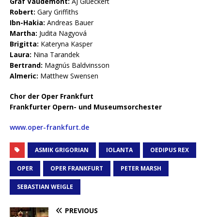
Graf Vaudémont:
AJ Glueckert
Robert:
Gary Griffiths
Ibn-Hakia:
Andreas Bauer
Martha:
Judita Nagyová
Brigitta:
Kateryna Kasper
Laura:
Nina Tarandek
Bertrand:
Magnús Baldvinsson
Almeric:
Matthew Swensen
Chor der Oper Frankfurt
Frankfurter Opern- und Museumsorchester
www.oper-frankfurt.de
ASMIK GRIGORIAN
IOLANTA
OEDIPUS REX
OPER
OPER FRANKFURT
PETER MARSH
SEBASTIAN WEIGLE
PREVIOUS