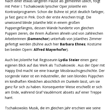
Nach einer etwas längeren Pause als gemeinhin üblich, folgt
mit Peter I. Tschaikowski lyrischer Oper
Jolanthe
ein
Kontrastprogramm. Schon die Bühne ist jetzt deutlich farbiger,
ja fast ganz in Pink. Doch der erste Anschein trügt. Die
unwissend blinde Jolanthe lebt in einem großen
Puppengefängnis, dessen Wände hunderte von gleichen
Puppen zieren, die ihrem Äußeren ähneln und von zahlreichen
Arbeiterinnen (
Damenchor
) unterhalb von Jolanthes Zimmer
gefertigt werden (Bühne auch hier
Barbara Ehnes
; Kostüme
bei beiden Opern:
Alfred Mayerhofer
).
Auch bei
Jolanthe
hat Regisseurin
Lydia Steier
einen ganz
eigenen Blick auf das Werk als Tschaikowski . Aus der Oper mit
Happy End macht sie eine traurige Missbrauchsgeschichte. Der
sorgende Vater ist ein Industrieller, der sein blondes Püppchen
im kindhaften Kleidchen absichtlich im Dunkeln lässt, um sie
ganz für sich zu haben. Konsequenter Weise erschießt er sich
am Ende, während Graf Vaudémont abseits auf einer Treppe
harrt.
Tschaikowskis Musik, die im gleichen Jahr erschien wie seine