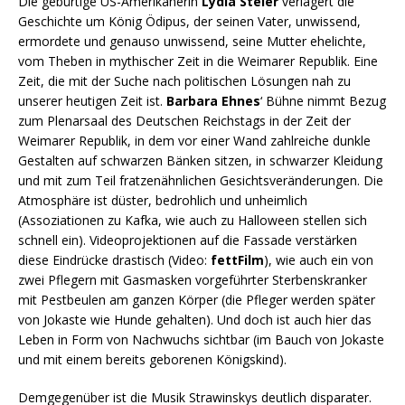
Die gebürtige US-Amerikanerin
Lydia Steier
verlagert die
Geschichte um König Ödipus, der seinen Vater, unwissend,
ermordete und genauso unwissend, seine Mutter ehelichte,
vom Theben in mythischer Zeit in die Weimarer Republik. Eine
Zeit, die mit der Suche nach politischen Lösungen nah zu
unserer heutigen Zeit ist.
Barbara Ehnes
‘ Bühne nimmt Bezug
zum Plenarsaal des Deutschen Reichstags in der Zeit der
Weimarer Republik, in dem vor einer Wand zahlreiche dunkle
Gestalten auf schwarzen Bänken sitzen, in schwarzer Kleidung
und mit zum Teil fratzenähnlichen Gesichtsveränderungen. Die
Atmosphäre ist düster, bedrohlich und unheimlich
(Assoziationen zu Kafka, wie auch zu Halloween stellen sich
schnell ein). Videoprojektionen auf die Fassade verstärken
diese Eindrücke drastisch (Video:
fettFilm
), wie auch ein von
zwei Pflegern mit Gasmasken vorgeführter Sterbenskranker
mit Pestbeulen am ganzen Körper (die Pfleger werden später
von Jokaste wie Hunde gehalten). Und doch ist auch hier das
Leben in Form von Nachwuchs sichtbar (im Bauch von Jokaste
und mit einem bereits geborenen Königskind).
Demgegenüber ist die Musik Strawinskys deutlich disparater.