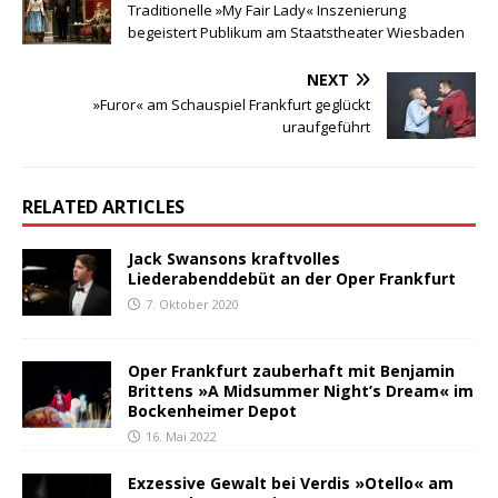
Traditionelle »My Fair Lady« Inszenierung
begeistert Publikum am Staatstheater Wiesbaden
NEXT
»Furor« am Schauspiel Frankfurt geglückt
uraufgeführt
RELATED ARTICLES
Jack Swansons kraftvolles
Liederabenddebüt an der Oper Frankfurt
7. Oktober 2020
Oper Frankfurt zauberhaft mit Benjamin
Brittens »A Midsummer Night’s Dream« im
Bockenheimer Depot
16. Mai 2022
Exzessive Gewalt bei Verdis »Otello« am