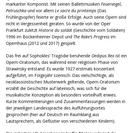
markanter Komponist. Mit seinen Ballettmusiken
Feuervogel
,
Petruschka
und vor allem
Le sacre du printemps
(Das
Frühlingsopfer) feierte er große Erfolge. Auch seine Opern sind
nicht in Vergessenheit geraten. So wurde von der Oper
Frankfurt zuletzt
Historie du solda
t (Geschichte vom Soldaten)
1996 im Bockenheimer Depot und
The Rake’s Progress
im
Opernhaus (2012 und 2017) gespielt.
Das frei auf Sophokles‘ Tragödie beruhende
Oedipus Rex
ist ein
Opern-Oratorium, das während einer religiösen Phase von
Strawinsky entstand. Es wurde 1927 erstmals konzertant
aufgeführt, im Folgejahr szenisch. Das vielschichtige, als
neoklassizistisches Musterwerk geltende, Opern-Oratorium
erzählt die Geschichte auf lateinisch, was sich für die
musikalische Konzeption als besonders vorteilhaft erwies.
Kurze Kommentierungen und Zusammenfassungen werden in
der jeweiligen Landessprache des Aufführungsortes
gesprochen (hier auf Deutsch im Raumklang aus
Lautsprechern, als Geflüster von verschiedenen Kindern).