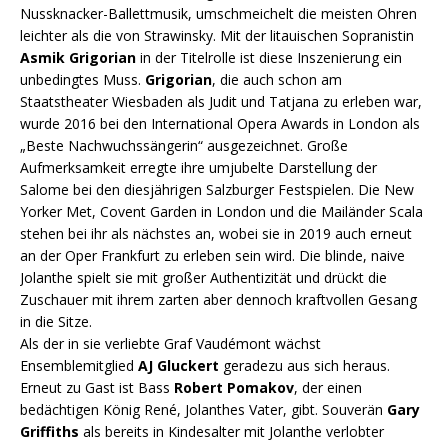
Nussknacker-Ballettmusik, umschmeichelt die meisten Ohren
leichter als die von Strawinsky. Mit der litauischen Sopranistin
Asmik Grigorian
in der Titelrolle ist diese Inszenierung ein
unbedingtes Muss.
Grigorian
, die auch schon am
Staatstheater Wiesbaden als Judit und Tatjana zu erleben war,
wurde 2016 bei den International Opera Awards in London als
„Beste Nachwuchssängerin“ ausgezeichnet. Große
Aufmerksamkeit erregte ihre umjubelte Darstellung der
Salome bei den diesjährigen Salzburger Festspielen. Die New
Yorker Met, Covent Garden in London und die Mailänder Scala
stehen bei ihr als nächstes an, wobei sie in 2019 auch erneut
an der Oper Frankfurt zu erleben sein wird. Die blinde, naive
Jolanthe spielt sie mit großer Authentizität und drückt die
Zuschauer mit ihrem zarten aber dennoch kraftvollen Gesang
in die Sitze.
Als der in sie verliebte Graf Vaudémont wächst
Ensemblemitglied
AJ Gluckert
geradezu aus sich heraus.
Erneut zu Gast ist Bass
Robert Pomakov
, der einen
bedächtigen König René, Jolanthes Vater, gibt. Souverän
Gary
Griffiths
als bereits in Kindesalter mit Jolanthe verlobter