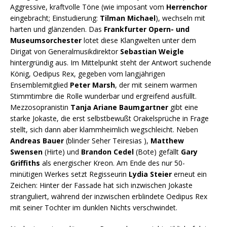
Aggressive, kraftvolle Töne (wie imposant vom
Herrenchor
eingebracht; Einstudierung:
Tilman Michael
), wechseln mit
harten und glänzenden. Das
Frankfurter Opern- und
Museumsorchester
lotet diese Klangwelten unter dem
Dirigat von Generalmusikdirektor
Sebastian Weigle
hintergründig aus. Im Mittelpunkt steht der Antwort suchende
König, Oedipus Rex, gegeben vom langjährigen
Ensemblemitglied
Peter Marsh
, der mit seinem warmen
Stimmtimbre die Rolle wunderbar und ergreifend ausfüllt.
Mezzosopranistin
Tanja Ariane Baumgartner
gibt eine
starke Jokaste, die erst selbstbewußt Orakelsprüche in Frage
stellt, sich dann aber klammheimlich wegschleicht. Neben
Andreas Bauer
(blinder Seher Teiresias ),
Matthew
Swensen
(Hirte) und
Brandon Cedel
(Bote) gefällt
Gary
Griffiths
als energischer Kreon. Am Ende des nur 50-
minütigen Werkes setzt Regisseurin
Lydia Steier
erneut ein
Zeichen: Hinter der Fassade hat sich inzwischen Jokaste
stranguliert, während der inzwischen erblindete Oedipus Rex
mit seiner Tochter im dunklen Nichts verschwindet.