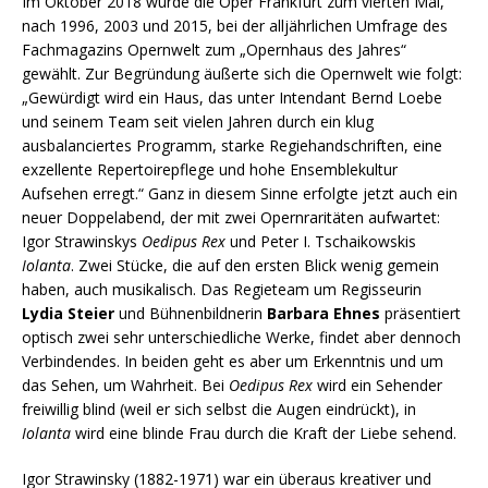
Im Oktober 2018 wurde die Oper Frankfurt zum vierten Mal,
nach 1996, 2003 und 2015, bei der alljährlichen Umfrage des
Fachmagazins Opernwelt zum „Opernhaus des Jahres“
gewählt. Zur Begründung äußerte sich die Opernwelt wie folgt:
„Gewürdigt wird ein Haus, das unter Intendant Bernd Loebe
und seinem Team seit vielen Jahren durch ein klug
ausbalanciertes Programm, starke Regiehandschriften, eine
exzellente Repertoirepflege und hohe Ensemblekultur
Aufsehen erregt.“ Ganz in diesem Sinne erfolgte jetzt auch ein
neuer Doppelabend, der mit zwei Opernraritäten aufwartet:
Igor Strawinskys
Oedipus Rex
und Peter I. Tschaikowskis
Iolanta
. Zwei Stücke, die auf den ersten Blick wenig gemein
haben, auch musikalisch. Das Regieteam um Regisseurin
Lydia Steier
und Bühnenbildnerin
Barbara Ehnes
präsentiert
optisch zwei sehr unterschiedliche Werke, findet aber dennoch
Verbindendes. In beiden geht es aber um Erkenntnis und um
das Sehen, um Wahrheit. Bei
Oedipus Rex
wird ein Sehender
freiwillig blind (weil er sich selbst die Augen eindrückt), in
Iolanta
wird eine blinde Frau durch die Kraft der Liebe sehend.
Igor Strawinsky (1882-1971) war ein überaus kreativer und