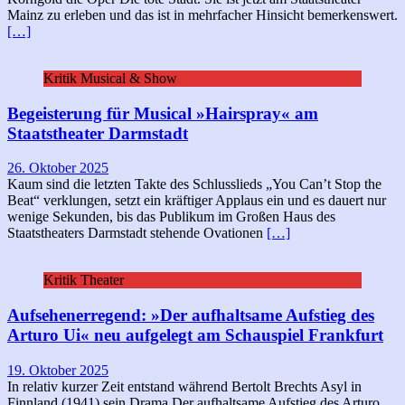
Mainz zu erleben und das ist in mehrfacher Hinsicht bemerkenswert.
[…]
Kritik Musical & Show
Begeisterung für Musical »Hairspray« am
Staatstheater Darmstadt
26. Oktober 2025
Kaum sind die letzten Takte des Schlusslieds „You Can’t Stop the
Beat“ verklungen, setzt ein kräftiger Applaus ein und es dauert nur
wenige Sekunden, bis das Publikum im Großen Haus des
Staatstheaters Darmstadt stehende Ovationen
[…]
Kritik Theater
Aufsehenerregend: »Der aufhaltsame Aufstieg des
Arturo Ui« neu aufgelegt am Schauspiel Frankfurt
19. Oktober 2025
In relativ kurzer Zeit entstand während Bertolt Brechts Asyl in
Finnland (1941) sein Drama Der aufhaltsame Aufstieg des Arturo