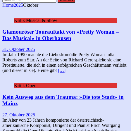
nach:
Home
2025
Oktober
Kritik Musical & Show
Glamouröser Tourauftakt von »Pretty Woman –
Das Musical« in Oberhausen
31. Oktober 2025
Im Jahr 1990 machte die Liebeskomödie Pretty Woman Julia
Roberts zum Star. An der Seite von Richard Gere spielte sie eine
Prostituierte, die sich in einen erfolgreichen Geschäftsmann verliebt
(und dieser in sie). Heute gibt
[…]
Kritik Oper
Kein Ausweg aus dem Trauma: »Die tote Stadt« in
Mainz
27. Oktober 2025
Im Alter von 23 Jahren komponierte der österreichisch-
amerikanische Komponist, Dirigent und Pianist Erich Wolfgang
Korngold die Oper Die tote Stadt. Sie ist jetzt am Staatstheater