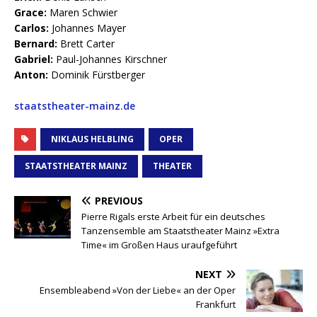
Grace:
Maren Schwier
Carlos:
Johannes Mayer
Bernard:
Brett Carter
Gabriel:
Paul-Johannes Kirschner
Anton:
Dominik Fürstberger
staatstheater-mainz.de
NIKLAUS HELBLING
OPER
STAATSTHEATER MAINZ
THEATER
PREVIOUS
Pierre Rigals erste Arbeit für ein deutsches
Tanzensemble am Staatstheater Mainz »Extra
Time« im Großen Haus uraufgeführt
NEXT
Ensembleabend »Von der Liebe« an der Oper
Frankfurt