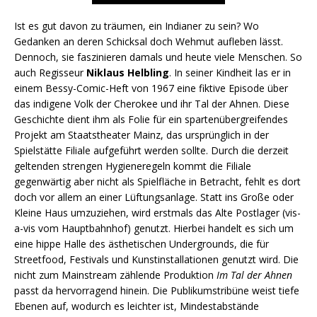
Ist es gut davon zu träumen, ein Indianer zu sein? Wo
Gedanken an deren Schicksal doch Wehmut aufleben lässt.
Dennoch, sie faszinieren damals und heute viele Menschen. So
auch Regisseur
Niklaus Helbling
. In seiner Kindheit las er in
einem Bessy-Comic-Heft von 1967 eine fiktive Episode über
das indigene Volk der Cherokee und ihr Tal der Ahnen. Diese
Geschichte dient ihm als Folie für ein spartenübergreifendes
Projekt am Staatstheater Mainz, das ursprünglich in der
Spielstätte Filiale aufgeführt werden sollte. Durch die derzeit
geltenden strengen Hygieneregeln kommt die Filiale
gegenwärtig aber nicht als Spielfläche in Betracht, fehlt es dort
doch vor allem an einer Lüftungsanlage. Statt ins Große oder
Kleine Haus umzuziehen, wird erstmals das Alte Postlager (vis-
a-vis vom Hauptbahnhof) genutzt. Hierbei handelt es sich um
eine hippe Halle des ästhetischen Undergrounds, die für
Streetfood, Festivals und Kunstinstallationen genutzt wird. Die
nicht zum Mainstream zählende Produktion
Im Tal der Ahnen
passt da hervorragend hinein. Die Publikumstribüne weist tiefe
Ebenen auf, wodurch es leichter ist, Mindestabstände