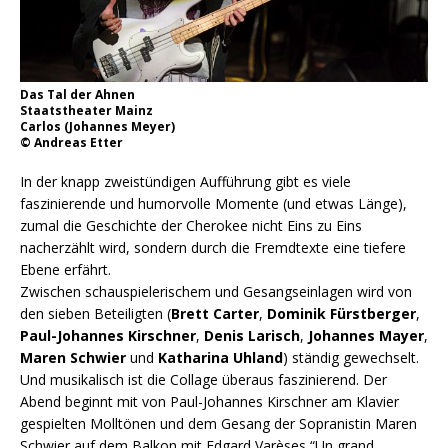
Das Tal der Ahnen
Staatstheater Mainz
Carlos (Johannes Meyer)
© Andreas Etter
In der knapp zweistündigen Aufführung gibt es viele
faszinierende und humorvolle Momente (und etwas Länge),
zumal die Geschichte der Cherokee nicht Eins zu Eins
nacherzählt wird, sondern durch die Fremdtexte eine tiefere
Ebene erfährt.
Zwischen schauspielerischem und Gesangseinlagen wird von
den sieben Beteiligten (
Brett Carter
,
Dominik Fürstberger
,
Paul-Johannes Kirschner
,
Denis Larisch
,
Johannes Mayer
,
Maren Schwier
und
Katharina Uhland
) ständig gewechselt.
Und musikalisch ist die Collage überaus faszinierend. Der
Abend beginnt mit von Paul-Johannes Kirschner am Klavier
gespielten Molltönen und dem Gesang der Sopranistin Maren
Schwier auf dem Balkon mit Edgard Varèses “Un grand