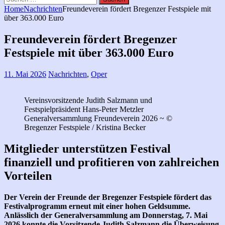
nach:
Home
Nachrichten
Freundeverein fördert Bregenzer Festspiele mit
über 363.000 Euro
Freundeverein fördert Bregenzer
Festspiele mit über 363.000 Euro
11. Mai 2026
Nachrichten
,
Oper
Vereinsvorsitzende Judith Salzmann und
Festspielpräsident Hans-Peter Metzler
Generalversammlung Freundeverein 2026 ~ ©
Bregenzer Festspiele / Kristina Becker
Mitglieder unterstützen Festival
finanziell und profitieren von zahlreichen
Vorteilen
Der Verein der Freunde der Bregenzer Festspiele fördert das
Festivalprogramm erneut mit einer hohen Geldsumme.
Anlässlich der Generalversammlung am Donnerstag, 7. Mai
2026 konnte die Vorsitzende Judith Salzmann die Überweisung