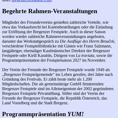
Begehrte Rahmen-Veranstaltungen
Mitglieder des Freundevereins genießen zahlreiche Vorteile, wie
etwa das Vorkaufsrecht bei Kartenbestellungen oder die Einladung
zur Eröffnung der Bregenzer Festspiele. Auch in dieser Saison
werden wieder zahlreiche Rahmenveranstaltungen angeboten,
darunter das Werkstattgespräch zu
Die Ausflüge des Herrn Brouček
,
verschiedene Festspielfrühstücke mit Gästen wie Franz Salzmann,
langjähriger, ehemaliger Kaufmännischer Direktor der Bregenzer
Festspiele oder Kirill Karabits, Dirigent von
La traviata,
sowie die
Programmpräsentation der Festspielsaison 2027 im November.
Der Verein der Freunde der Bregenzer Festspiele wurde 1949 als
„Bregenzer Festspielgemeinde“ ins Leben gerufen, drei Jahre nach
Gründung des Festivals. Er zählt heute mehr als 1.200
Mitgliedschaften. Die als gemeinnützige GmbH firmierenden
Bregenzer Festspiele sind im Alleineigentum der 2002 gegründeten
Bregenzer Festspiele Privatstiftung. Stifter sind der Verein der
Freunde der Bregenzer Festspiele, die Republik Österreich, das
Land Vorarlberg und die Stadt Bregenz.
Programmpräsentation
YUM!