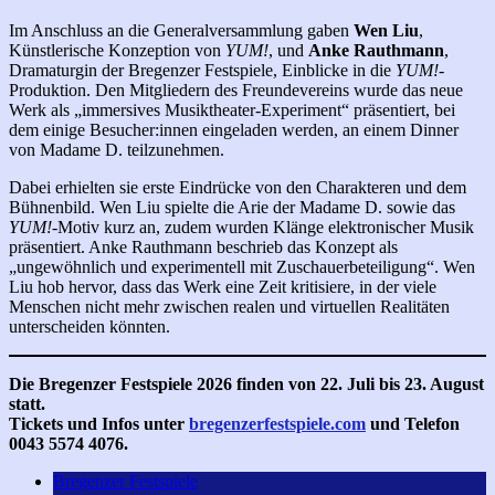
Im Anschluss an die Generalversammlung gaben
Wen Liu
,
Künstlerische Konzeption von
YUM!
, und
Anke Rauthmann
,
Dramaturgin der Bregenzer Festspiele, Einblicke in die
YUM!
-
Produktion. Den Mitgliedern des Freundevereins wurde das neue
Werk als „immersives Musiktheater-Experiment“ präsentiert, bei
dem einige Besucher:innen eingeladen werden, an einem Dinner
von Madame D. teilzunehmen.
Dabei erhielten sie erste Eindrücke von den Charakteren und dem
Bühnenbild. Wen Liu spielte die Arie der Madame D. sowie das
YUM!
-Motiv kurz an, zudem wurden Klänge elektronischer Musik
präsentiert. Anke Rauthmann beschrieb das Konzept als
„ungewöhnlich und experimentell mit Zuschauerbeteiligung“. Wen
Liu hob hervor, dass das Werk eine Zeit kritisiere, in der viele
Menschen nicht mehr zwischen realen und virtuellen Realitäten
unterscheiden könnten.
Die Bregenzer Festspiele 2026 finden von 22. Juli bis 23. August
statt.
Tickets und Infos unter
bregenzerfestspiele.com
und Telefon
0043 5574 4076.
Bregenzer Festspiele