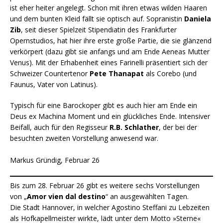
ist eher heiter angelegt. Schon mit ihren etwas wilden Haaren
und dem bunten Kleid fällt sie optisch auf. Sopranistin
Daniela
Zib
, seit dieser Spielzeit Stipendiatin des Frankfurter
Opernstudios, hat hier ihre erste große Partie, die sie glänzend
verkörpert (dazu gibt sie anfangs und am Ende Aeneas Mutter
Venus). Mit der Erhabenheit eines Farinelli präsentiert sich der
Schweizer Countertenor
Pete Thanapat
als Corebo (und
Faunus, Vater von Latinus).
Typisch für eine Barockoper gibt es auch hier am Ende ein
Deus ex Machina Moment und ein glückliches Ende. Intensiver
Beifall, auch für den Regisseur
R.B. Schlather
, der bei der
besuchten zweiten Vorstellung anwesend war.
Markus Gründig, Februar 26
Bis zum 28. Februar 26 gibt es weitere sechs Vorstellungen
von „
Amor vien dal destino
“ an ausgewählten Tagen.
Die Stadt Hannover, in welcher Agostino Steffani zu Lebzeiten
als Hofkapellmeister wirkte, lädt unter dem Motto »Sterne«