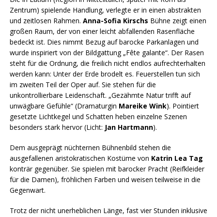
Zentrum) spielende Handlung, verlegte er in einen abstrakten
und zeitlosen Rahmen.
Anna-Sofia Kirschs
Bühne zeigt einen
großen Raum, der von einer leicht abfallenden Rasenfläche
bedeckt ist. Dies nimmt Bezug auf barocke Parkanlagen und
wurde inspiriert von der Bildgattung „Fête galante“. Der Rasen
steht für die Ordnung, die freilich nicht endlos aufrechterhalten
werden kann: Unter der Erde brodelt es. Feuerstellen tun sich
im zweiten Teil der Oper auf. Sie stehen für die
unkontrollierbare Leidenschaft. „Gezähmte Natur trifft auf
unwägbare Gefühle“ (Dramaturgin
Mareike Wink
). Pointiert
gesetzte Lichtkegel und Schatten heben einzelne Szenen
besonders stark hervor (Licht:
Jan Hartmann
).
Dem ausgeprägt nüchternen Bühnenbild stehen die
ausgefallenen aristokratischen Kostüme von
Katrin Lea Tag
konträr gegenüber. Sie spielen mit barocker Pracht (Reifkleider
für die Damen), fröhlichen Farben und weisen teilweise in die
Gegenwart.
Trotz der nicht unerheblichen Länge, fast vier Stunden inklusive