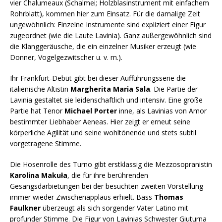
vier Chalumeaux (Schalmei; Holzblasinstrument mit einfachem
Rohrblatt), kommen hier zum Einsatz. Für die damalige Zeit
ungewöhnlich: Einzelne Instrumente sind expliziert einer Figur
zugeordnet (wie die Laute Lavinia). Ganz außergewöhnlich sind
die Klanggeräusche, die ein einzelner Musiker erzeugt (wie
Donner, Vogelgezwitscher u. v. m.).
Ihr Frankfurt-Debüt gibt bei dieser Aufführungsserie die
italienische Altistin
Margherita Maria Sala
. Die Partie der
Lavinia gestaltet sie leidenschaftlich und intensiv. Eine große
Partie hat Tenor
Michael Porter
inne, als Lavinias von Amor
bestimmter Liebhaber Aeneas. Hier zeigt er erneut seine
körperliche Agilität und seine wohltönende und stets subtil
vorgetragene Stimme.
Die Hosenrolle des Turno gibt erstklassig die Mezzosopranistin
Karolina Makuła
, die für ihre berührenden
Gesangsdarbietungen bei der besuchten zweiten Vorstellung
immer wieder Zwischenapplaus erhielt. Bass
Thomas
Faulkner
überzeugt als sich sorgender Vater Latino mit
profunder Stimme. Die Figur von Lavinias Schwester Giuturna