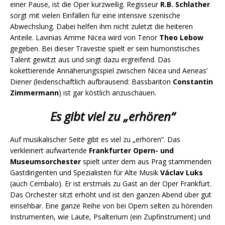
einer Pause, ist die Oper kurzweilig. Regisseur
R.B. Schlather
sorgt mit vielen Einfällen für eine intensive szenische
Abwechslung. Dabei helfen ihm nicht zuletzt die heiteren
Anteile. Lavinias Amme Nicea wird von Tenor
Theo Lebow
gegeben. Bei dieser Travestie spielt er sein humoristisches
Talent gewitzt aus und singt dazu ergreifend. Das
kokettierende Annäherungsspiel zwischen Nicea und Aeneas’
Diener (leidenschaftlich aufbrausend: Bassbariton
Constantin
Zimmermann
) ist gar köstlich anzuschauen.
Es gibt viel zu „erhören“
Auf musikalischer Seite gibt es viel zu „erhören“. Das
verkleinert aufwartende
Frankfurter Opern- und
Museumsorchester
spielt unter dem aus Prag stammenden
Gastdirigenten und Spezialisten für Alte Musik
Václav Luks
(auch Cembalo). Er ist erstmals zu Gast an der Oper Frankfurt.
Das Orchester sitzt erhöht und ist den ganzen Abend über gut
einsehbar. Eine ganze Reihe von bei Opern selten zu hörenden
Instrumenten, wie Laute, Psalterium (ein Zupfinstrument) und