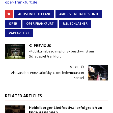
oper-frankfurt.de
AGOSTINO STEFFANI
AMOR VIEN DAL DESTINO
OPER
OPER FRANKFURT
R.B. SCHLATHER
VACLAV LUKS
PREVIOUS
»Publikumsbeschimpfung« beschwingt am
Schauspiel Frankfurt
NEXT
Als Gast bei Prinz Orlofsky: »Die Fledermaus« in
Kassel
RELATED ARTICLES
Heidelberger Liedfestival erfolgreich zu
Ende gegangen