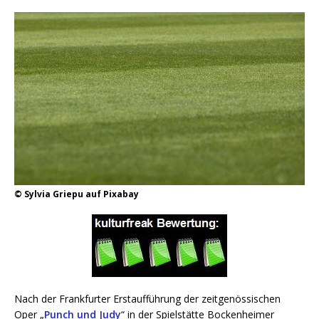
© Sylvia Griepu auf Pixabay
Nach der Frankfurter Erstaufführung der zeitgenössischen
Oper „
Punch und Judy
“ in der Spielstätte Bockenheimer