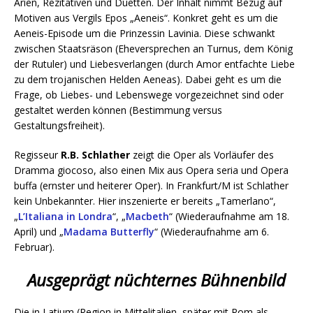
Arien, Rezitativen und Duetten. Der Inhalt nimmt Bezug auf
Motiven aus Vergils Epos „Aeneis“. Konkret geht es um die
Aeneis-Episode um die Prinzessin Lavinia. Diese schwankt
zwischen Staatsräson (Eheversprechen an Turnus, dem König
der Rutuler) und Liebesverlangen (durch Amor entfachte Liebe
zu dem trojanischen Helden Aeneas). Dabei geht es um die
Frage, ob Liebes- und Lebenswege vorgezeichnet sind oder
gestaltet werden können (Bestimmung versus
Gestaltungsfreiheit).
Regisseur
R.B. Schlather
zeigt die Oper als Vorläufer des
Dramma giocoso, also einen Mix aus Opera seria und Opera
buffa (ernster und heiterer Oper). In Frankfurt/M ist Schlather
kein Unbekannter. Hier inszenierte er bereits „Tamerlano“,
„
L’Italiana in Londra
“, „
Macbeth
“ (Wiederaufnahme am 18.
April) und „
Madama Butterfly
“ (Wiederaufnahme am 6.
Februar).
Ausgeprägt nüchternes Bühnenbild
Die in Latium (Region in Mittelitalien, später mit Rom als