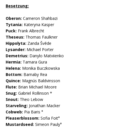
Besetzung:
Oberon:
Cameron Shahbazi
Tytania:
Kateryna Kasper
Puck:
Frank Albrecht
Theseus:
Thomas Faulkner
Hippolyta:
Zanda Švēde
Lysander:
Michael Porter
Demetrius:
Danylo Matviienko
Hermia:
Tamara Gura
Helena:
Monika Buczkowska
Bottom:
Barnaby Rea
Quince:
Magnús Baldvinsson
Flute:
Brian Michael Moore
Snug:
Gabriel Rollinson *
Snout:
Theo Lebow
Starveling:
Jonathan Macker
Cobweb:
Pia Baris °
Pleaserblossom:
Sofia Foit°
Mustardseed:
Simeon Pauly°