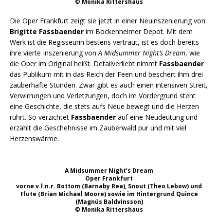
© Monika Rittershaus
Die Oper Frankfurt zeigt sie jetzt in einer Neuinszenierung von
Brigitte Fassbaender
im Bockenheimer Depot. Mit dem
Werk ist die Regisseurin bestens vertraut, ist es doch bereits
ihre vierte Inszenierung von
A Midsummer Night’s Dream
, wie
die Oper im Original heißt. Detailverliebt nimmt
Fassbaender
das Publikum mit in das Reich der Feen und beschert ihm drei
zauberhafte Stunden. Zwar gibt es auch einen intensiven Streit,
Verwirrungen und Verletzungen, doch im Vordergrund steht
eine Geschichte, die stets aufs Neue bewegt und die Herzen
rührt. So verzichtet
Fassbaender
auf eine Neudeutung und
erzählt die Geschehnisse im Zauberwald pur und mit viel
Herzenswärme.
A Midsummer Night’s Dream
Oper Frankfurt
vorne v.l.n.r. Bottom (Barnaby Rea), Snout (Theo Lebow) und
Flute (Brian Michael Moore) sowie im Hintergrund Quince
(Magnús Baldvinsson)
© Monika Rittershaus