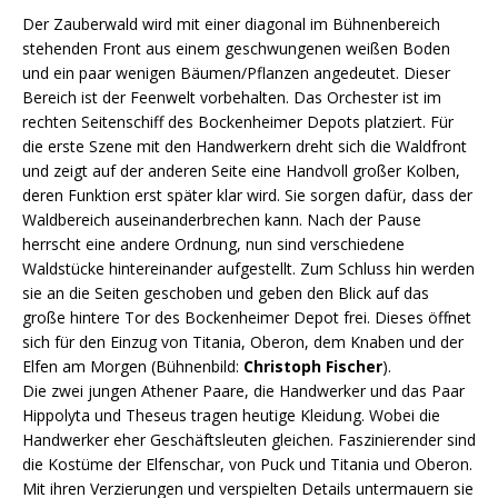
Der Zauberwald wird mit einer diagonal im Bühnenbereich
stehenden Front aus einem geschwungenen weißen Boden
und ein paar wenigen Bäumen/Pflanzen angedeutet. Dieser
Bereich ist der Feenwelt vorbehalten. Das Orchester ist im
rechten Seitenschiff des Bockenheimer Depots platziert. Für
die erste Szene mit den Handwerkern dreht sich die Waldfront
und zeigt auf der anderen Seite eine Handvoll großer Kolben,
deren Funktion erst später klar wird. Sie sorgen dafür, dass der
Waldbereich auseinanderbrechen kann. Nach der Pause
herrscht eine andere Ordnung, nun sind verschiedene
Waldstücke hintereinander aufgestellt. Zum Schluss hin werden
sie an die Seiten geschoben und geben den Blick auf das
große hintere Tor des Bockenheimer Depot frei. Dieses öffnet
sich für den Einzug von Titania, Oberon, dem Knaben und der
Elfen am Morgen (Bühnenbild:
Christoph Fischer
).
Die zwei jungen Athener Paare, die Handwerker und das Paar
Hippolyta und Theseus tragen heutige Kleidung. Wobei die
Handwerker eher Geschäftsleuten gleichen. Faszinierender sind
die Kostüme der Elfenschar, von Puck und Titania und Oberon.
Mit ihren Verzierungen und verspielten Details untermauern sie