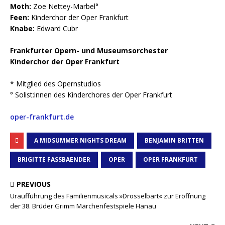
Moth:
Zoe Nettey-Marbel°
Feen:
Kinderchor der Oper Frankfurt
Knabe:
Edward Cubr
Frankfurter Opern- und Museumsorchester
Kinderchor der Oper Frankfurt
* Mitglied des Opernstudios
° Solist:innen des Kinderchores der Oper Frankfurt
oper-frankfurt.de
A MIDSUMMER NIGHTS DREAM
BENJAMIN BRITTEN
BRIGITTE FASSBAENDER
OPER
OPER FRANKFURT
PREVIOUS
Uraufführung des Familienmusicals »Drosselbart« zur Eröffnung
der 38. Brüder Grimm Märchenfestspiele Hanau