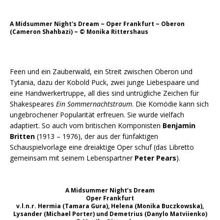
A Midsummer Night's Dream ~ Oper Frankfurt ~ Oberon
(Cameron Shahbazi) ~ © Monika Rittershaus
Feen und ein Zauberwald, ein Streit zwischen Oberon und
Tytania, dazu der Kobold Puck, zwei junge Liebespaare und
eine Handwerkertruppe, all dies sind untrügliche Zeichen für
Shakespeares
Ein Sommernachtstraum
. Die Komödie kann sich
ungebrochener Popularität erfreuen. Sie wurde vielfach
adaptiert. So auch vom britischen Komponisten
Benjamin
Britten
(1913 – 1976), der aus der fünfaktigen
Schauspielvorlage eine dreiaktige Oper schuf (das Libretto
gemeinsam mit seinem Lebenspartner
Peter Pears
).
A Midsummer Night’s Dream
Oper Frankfurt
v.l.n.r. Hermia (Tamara Gura), Helena (Monika Buczkowska),
Lysander (Michael Porter) und Demetrius (Danylo Matviienko)