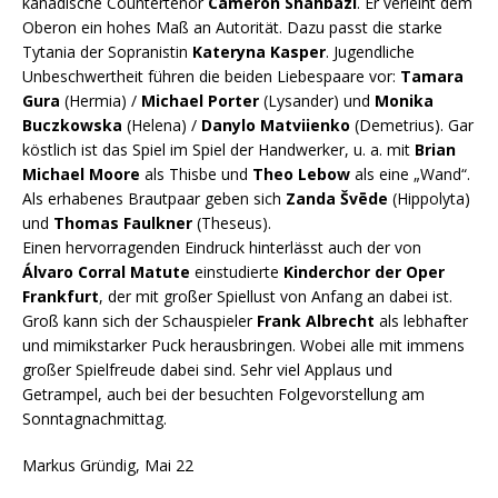
kanadische Countertenor
Cameron Shahbazi
. Er verleiht dem
Oberon ein hohes Maß an Autorität. Dazu passt die starke
Tytania der Sopranistin
Kateryna Kasper
. Jugendliche
Unbeschwertheit führen die beiden Liebespaare vor:
Tamara
Gura
(Hermia) /
Michael Porter
(Lysander) und
Monika
Buczkowska
(Helena) /
Danylo Matviienko
(Demetrius). Gar
köstlich ist das Spiel im Spiel der Handwerker, u. a. mit
Brian
Michael Moore
als Thisbe und
Theo Lebow
als eine „Wand“.
Als erhabenes Brautpaar geben sich
Zanda Švēde
(Hippolyta)
und
Thomas Faulkner
(Theseus).
Einen hervorragenden Eindruck hinterlässt auch der von
Álvaro Corral Matute
einstudierte
Kinderchor der Oper
Frankfurt
, der mit großer Spiellust von Anfang an dabei ist.
Groß kann sich der Schauspieler
Frank Albrecht
als lebhafter
und mimikstarker Puck herausbringen. Wobei alle mit immens
großer Spielfreude dabei sind. Sehr viel Applaus und
Getrampel, auch bei der besuchten Folgevorstellung am
Sonntagnachmittag.
Markus Gründig, Mai 22