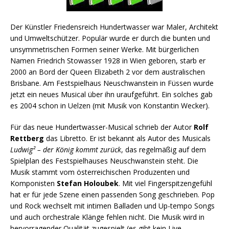
Der Künstler Friedensreich Hundertwasser war Maler, Architekt
und Umweltschützer. Populär wurde er durch die bunten und
unsymmetrischen Formen seiner Werke. Mit bürgerlichen
Namen Friedrich Stowasser 1928 in Wien geboren, starb er
2000 an Bord der Queen Elizabeth 2 vor dem australischen
Brisbane. Am Festspielhaus Neuschwanstein in Füssen wurde
jetzt ein neues Musical über ihn uraufgeführt. Ein solches gab
es 2004 schon in Uelzen (mit Musik von Konstantin Wecker).
Für das neue Hundertwasser-Musical schrieb der Autor
Rolf
Rettberg
das Libretto. Er ist bekannt als Autor des Musicals
Ludwig² – der König kommt zurück
, das regelmäßig auf dem
Spielplan des Festspielhauses Neuschwanstein steht. Die
Musik stammt vom österreichischen Produzenten und
Komponisten
Stefan Holoubek
. Mit viel Fingerspitzengefühl
hat er für jede Szene einen passenden Song geschrieben. Pop
und Rock wechselt mit intimen Balladen und Up-tempo Songs
und auch orchestrale Klänge fehlen nicht. Die Musik wird in
hervorragender Qualität zugespielt (es gibt kein Live-