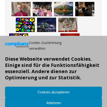
Cookie-Zustimmung
verwalten
Diese Webseite verwendet Cookies.
Einige sind für die Funktionsfähigkeit
essenziell. Andere dienen zur
Optimierung und zur Statistik.
Copyright: Markus Gruendig, alle Angaben ohne Gewähr!
Cookies akzeptieren
Ablehnen