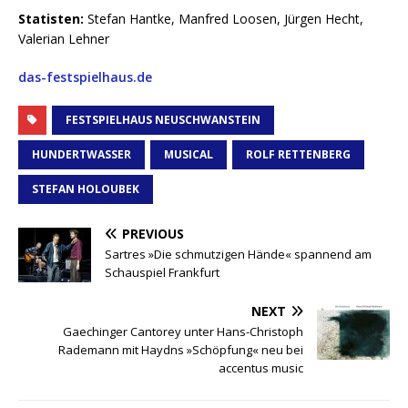
Statisten:
Stefan Hantke, Manfred Loosen, Jürgen Hecht,
Valerian Lehner
das-festspielhaus.de
FESTSPIELHAUS NEUSCHWANSTEIN
HUNDERTWASSER
MUSICAL
ROLF RETTENBERG
STEFAN HOLOUBEK
PREVIOUS
Sartres »Die schmutzigen Hände« spannend am
Schauspiel Frankfurt
NEXT
Gaechinger Cantorey unter Hans-Christoph
Rademann mit Haydns »Schöpfung« neu bei
accentus music