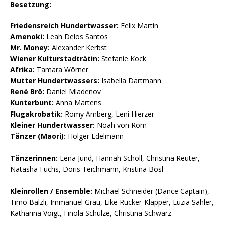
Besetzung:
Friedensreich Hundertwasser:
Felix Martin
Amenoki:
Leah Delos Santos
Mr. Money:
Alexander Kerbst
Wiener Kulturstadträtin:
Stefanie Kock
Afrika:
Tamara Wörner
Mutter Hundertwassers:
Isabella Dartmann
René Brô:
Daniel Mladenov
Kunterbunt:
Anna Martens
Flugakrobatik:
Romy Amberg, Leni Hierzer
Kleiner Hundertwasser:
Noah von Rom
Tänzer (Maori):
Holger Edelmann
Tänzerinnen:
Lena Jund, Hannah Schöll, Christina Reuter,
Natasha Fuchs, Doris Teichmann, Kristina Bösl
Kleinrollen / Ensemble:
Michael Schneider (Dance Captain),
Timo Balzli, Immanuel Grau, Eike Rücker-Klapper, Luzia Sahler,
Katharina Voigt, Finola Schulze, Christina Schwarz