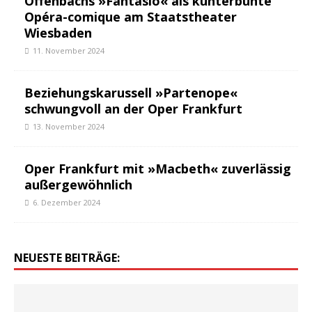
Offenbachs »Fantasio« als kunterbunte
Opéra-comique am Staatstheater
Wiesbaden
11. November 2024
Beziehungskarussell »Partenope«
schwungvoll an der Oper Frankfurt
13. November 2024
Oper Frankfurt mit »Macbeth« zuverlässig
außergewöhnlich
6. Dezember 2024
NEUESTE BEITRÄGE: