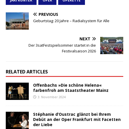
JARI KUNTER
OPER
OPERETTE
PREVIOUS
Geburtstag: 20 Jahre – Radialsystem für Alle
NEXT
Der 3satFestspielsommer startet in die
Festivalsaison 2026
RELATED ARTICLES
Offenbachs »Die schöne Helena«
farbenfroh am Staatstheater Mainz
3. November 2024
Stéphanie d’Oustrac glänzt bei Ihrem
Debüt an der Oper Frankfurt mit Facetten
der Liebe