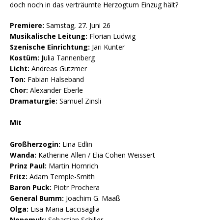
doch noch in das verträumte Herzogtum Einzug hält?
Premiere:
Samstag, 27. Juni 26
Musikalische Leitung:
Florian Ludwig
Szenische Einrichtung:
Jari Kunter
Kostüm: J
ulia Tannenberg
Licht:
Andreas Gutzmer
Ton:
Fabian Halseband
Chor:
Alexander Eberle
Dramaturgie:
Samuel Zinsli
Mit
Großherzogin:
Lina Edlin
Wanda:
Katherine Allen / Elia Cohen Weissert
Prinz Paul:
Martin Homrich
Fritz:
Adam Temple-Smith
Baron Puck:
Piotr Prochera
General Bumm:
Joachim G. Maaß
Olga:
Lisa Maria Laccisaglia
Nepomuk:
Sebastian Schiller