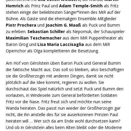
Homrich
als Prinz Paul und
Adam Temple-Smith
als Fritz
stehen einige der beliebtesten Sänger*innen des MiR auf der
Bühne. Als Gäste sind die ehemaligen Ensemble-Mitglieder
Piotr Prochera
und
Joachim G. Maaß
als Puck und Bumm
zu erleben.
Sebastian Schiller
als Nepomuk, der Schauspieler
Maximilian Teschemacher
aus dem MiR Puppentheater als
Baron Grog und
Lisa Maria Laccisaglia
aus dem MiR
Opernchor als Olga komplettieren die Besetzung.
Am Hof von Gérolstein üben Baron Puck und General Bumm
die faktische Macht aus. Das soll so bleiben, also beschäftigen
sie die Großherzogin mit anderen Dingen, damit sie nicht
plötzlich auf die Idee kommt, regieren zu wollen. Sie
durchschaut das Spiel natürlich und setzt Puck und Bumm den
vorlauten, in Windeseile zum General beförderten Soldaten
Fritz vor die Nase. Fritz freut sich und möchte nun seine
Wanda heiraten. Das passt nun wieder der Großherzogin gar
nicht, die ihn anstelle des für sie auserkorenen Prinzen Paul
heiraten will … Wer sich da am Ende wohl durchsetzen kann?
Und ob in Gérolstein alles beim Alten bleibt oder die Moderne