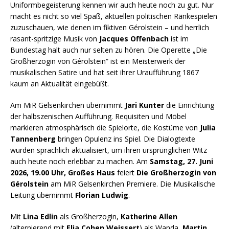
Uniformbegeisterung kennen wir auch heute noch zu gut. Nur
macht es nicht so viel Spaß, aktuellen politischen Ränkespielen
zuzuschauen, wie denen im fiktiven Gérolstein – und herrlich
rasant-spritzige Musik von
Jacques Offenbach
ist im
Bundestag halt auch nur selten zu hören. Die Operette „Die
Großherzogin von Gérolstein“ ist ein Meisterwerk der
musikalischen Satire und hat seit ihrer Uraufführung 1867
kaum an Aktualität eingebüßt.
Am MiR Gelsenkirchen übernimmt
Jari Kunter
die Einrichtung
der halbszenischen Aufführung. Requisiten und Möbel
markieren atmosphärisch die Spielorte, die Kostüme von
Julia
Tannenberg
bringen Opulenz ins Spiel. Die Dialogtexte
wurden sprachlich aktualisiert, um ihren ursprünglichen Witz
auch heute noch erlebbar zu machen. Am
Samstag, 27. Juni
2026, 19.00 Uhr, Großes Haus
feiert
Die Großherzogin von
Gérolstein
am MiR Gelsenkirchen Premiere. Die Musikalische
Leitung übernimmt
Florian Ludwig
.
Mit
Lina Edlin
als Großherzogin,
Katherine Allen
(alternierend mit
Elia Cohen Weissert
) als Wanda,
Martin