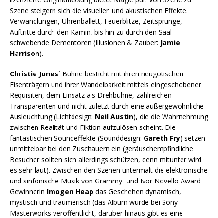
Szene steigern sich die visuellen und akustischen Effekte.
Verwandlungen, Uhrenballett, Feuerblitze, Zeitsprünge,
Auftritte durch den Kamin, bis hin zu durch den Saal
schwebende Dementoren (Illusionen & Zauber:
Jamie
Harrison
).
Christie Jones
´ Bühne besticht mit ihren neugotischen
Eisenträgern und ihrer Wandelbarkeit mittels eingeschobener
Requisiten, dem Einsatz als Drehbühne, zahlreichen
Transparenten und nicht zuletzt durch eine außergewöhnliche
Ausleuchtung (Lichtdesign:
Neil Austin
), die die Wahrnehmung
zwischen Realität und Fiktion aufzulösen scheint. Die
fantastischen Soundeffekte (Sounddesign:
Gareth Fry
) setzen
unmittelbar bei den Zuschauern ein (geräuschempfindliche
Besucher sollten sich allerdings schützen, denn mitunter wird
es sehr laut). Zwischen den Szenen untermalt die elektronische
und sinfonische Musik von Grammy- und Ivor Novello Award-
Gewinnerin
Imogen Heap
das Geschehen dynamisch,
mystisch und träumerisch (das Album wurde bei Sony
Masterworks veröffentlicht, darüber hinaus gibt es eine