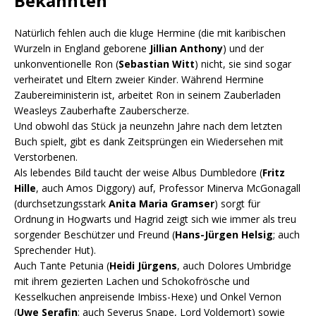
Bekannten
Natürlich fehlen auch die kluge Hermine (die mit karibischen
Wurzeln in England geborene
Jillian Anthony
) und der
unkonventionelle Ron (
Sebastian Witt
) nicht, sie sind sogar
verheiratet und Eltern zweier Kinder. Während Hermine
Zaubereiministerin ist, arbeitet Ron in seinem Zauberladen
Weasleys Zauberhafte Zauberscherze.
Und obwohl das Stück ja neunzehn Jahre nach dem letzten
Buch spielt, gibt es dank Zeitsprüngen ein Wiedersehen mit
Verstorbenen.
Als lebendes Bild taucht der weise Albus Dumbledore (
Fritz
Hille
, auch Amos Diggory) auf, Professor Minerva McGonagall
(durchsetzungsstark
Anita Maria Gramser
) sorgt für
Ordnung in Hogwarts und Hagrid zeigt sich wie immer als treu
sorgender Beschützer und Freund (
Hans-Jürgen Helsig
; auch
Sprechender Hut).
Auch Tante Petunia (
Heidi Jürgens
, auch Dolores Umbridge
mit ihrem gezierten Lachen und Schokofrösche und
Kesselkuchen anpreisende Imbiss-Hexe) und Onkel Vernon
(
Uwe Serafin
; auch Severus Snape, Lord Voldemort) sowie