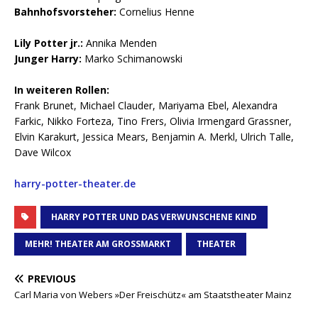
Bahnhofsvorsteher:
Cornelius Henne
Lily Potter jr.:
Annika Menden
Junger Harry:
Marko Schimanowski
In weiteren Rollen:
Frank Brunet, Michael Clauder, Mariyama Ebel, Alexandra
Farkic, Nikko Forteza, Tino Frers, Olivia Irmengard Grassner,
Elvin Karakurt, Jessica Mears, Benjamin A. Merkl, Ulrich Talle,
Dave Wilcox
harry-potter-theater.de
HARRY POTTER UND DAS VERWUNSCHENE KIND
MEHR! THEATER AM GROSSMARKT
THEATER
PREVIOUS
Carl Maria von Webers »Der Freischütz« am Staatstheater Mainz