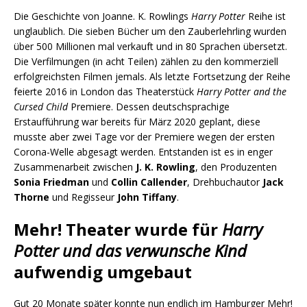
Die Geschichte von Joanne. K. Rowlings
Harry Potter
Reihe ist
unglaublich. Die sieben Bücher um den Zauberlehrling wurden
über 500 Millionen mal verkauft und in 80 Sprachen übersetzt.
Die Verfilmungen (in acht Teilen) zählen zu den kommerziell
erfolgreichsten Filmen jemals. Als letzte Fortsetzung der Reihe
feierte 2016 in London das Theaterstück
Harry Potter and the
Cursed Child
Premiere. Dessen deutschsprachige
Erstaufführung war bereits für März 2020 geplant, diese
musste aber zwei Tage vor der Premiere wegen der ersten
Corona-Welle abgesagt werden. Entstanden ist es in enger
Zusammenarbeit zwischen
J. K. Rowling
, den Produzenten
Sonia Friedman
und
Collin Callender
, Drehbuchautor
Jack
Thorne
und Regisseur
John Tiffany
.
Mehr! Theater wurde für
Harry
Potter und das verwunsche Kind
aufwendig umgebaut
Gut 20 Monate später konnte nun endlich im Hamburger Mehr!