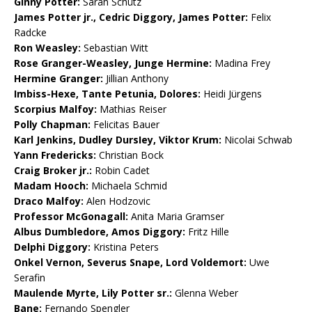
Ginny Potter:
Sarah Schütz
James Potter jr., Cedric Diggory, James Potter:
Felix
Radcke
Ron Weasley:
Sebastian Witt
Rose Granger-Weasley, Junge Hermine:
Madina Frey
Hermine Granger:
Jillian Anthony
Imbiss-Hexe, Tante Petunia, Dolores:
Heidi Jürgens
Scorpius Malfoy:
Mathias Reiser
Polly Chapman:
Felicitas Bauer
Karl Jenkins, Dudley DursIey, Viktor Krum:
Nicolai Schwab
Yann Fredericks:
Christian Bock
Craig Broker jr.:
Robin Cadet
Madam Hooch:
Michaela Schmid
Draco Malfoy:
Alen Hodzovic
Professor McGonagall:
Anita Maria Gramser
Albus Dumbledore, Amos Diggory:
Fritz Hille
Delphi Diggory:
Kristina Peters
Onkel Vernon, Severus Snape, Lord Voldemort:
Uwe
Serafin
Maulende Myrte, Lily Potter sr.:
Glenna Weber
Bane:
Fernando Spengler