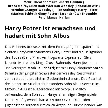
Mehr! Theater am Großmarkt Hamburg
Draco Malfoy (Alen Hodzovic), Ron Weasley (Sebastian Witt),
Hermine Granger-Weasley (Jillian Anthony), Harry Potter
(Markus Schöttl), Ginny Potter (Sarah Schütz), Ensemble
Foto: Manuel Harlan
Harry Potter ist erwachsen und
hadert mit Sohn Albus
Das Bühnenstück setzt mit dem Epilog „19 Jahre später“ des
siebten Harry-Potter-Romans Harry Potter und die Heiligtümer
des Todes (Band 7) an: Am Hogwarts-Express auf Gleis
Neundreiviertel des Kings-Cross-Bahnhofs. Harry (besonnen
und verärgert:
Markus Schöttl
) ist mit Ginny (eloquent:
Sarah
Schütz
) der jüngsten Schwester der Weasley-Geschwister
verheiratet und arbeitet im Zaubereiministerium. Das Paar hat
drei Kinder. Im Stück steht besonders Sohn Albus Severus im
Mittelpunkt. Er ist ausgerechnet mit Skorpius Malfoy
befreundet, dem Sohn von Harrys ehemaligen Gegenspieler
Draco Malfoy (wandelbar:
Alen Hodzovic
). Die beiden
Jugendlichen sorgen für reichlich Ärger und Durcheinander. Am