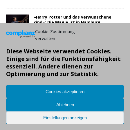
»Harry Potter und das verwunschene
Kind«: Die Magie ist in Hamburg
angekommen
Cookie-Zustimmung
5. Dezember 2021
verwalten
Diese Webseite verwendet Cookies.
NEUESTE BEITRÄGE:
Einige sind für die Funktionsfähigkeit
essenziell. Andere dienen zur
Optimierung und zur Statistik.
Cookies akzeptieren
Ablehnen
Einstellungen anzeigen
Copyright: Markus Gruendig, alle Angaben ohne Gewähr!