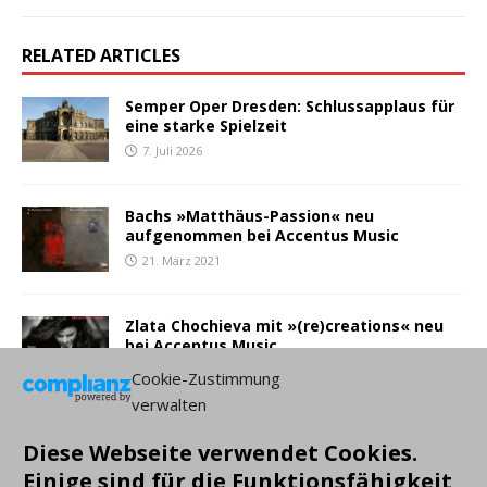
RELATED ARTICLES
Semper Oper Dresden: Schlussapplaus für
eine starke Spielzeit
7. Juli 2026
Bachs »Matthäus-Passion« neu
aufgenommen bei Accentus Music
21. März 2021
Zlata Chochieva mit »(re)creations« neu
bei Accentus Music
7. Februar 2021
Cookie-Zustimmung
verwalten
Diese Webseite verwendet Cookies.
NEUESTE BEITRÄGE:
Einige sind für die Funktionsfähigkeit