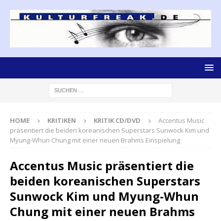
HOME
KRITIKEN
KRITIK CD/DVD
Accentus Music
präsentiert die beiden koreanischen Superstars Sunwock Kim und
Myung-Whun Chung mit einer neuen Brahms Einspielung
Accentus Music präsentiert die
beiden koreanischen Superstars
Sunwock Kim und Myung-Whun
Chung mit einer neuen Brahms