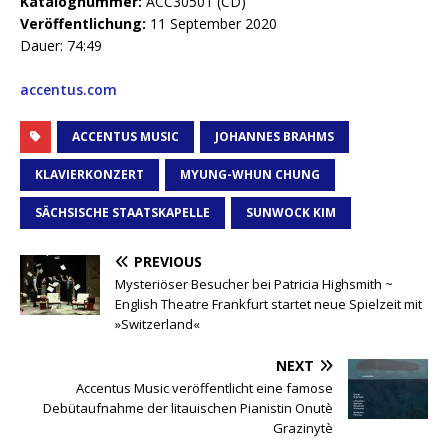
Katalognummer:
ACC30501 (CD)
Veröffentlichung:
11 September 2020
Dauer: 74:49
accentus.com
ACCENTUS MUSIC
JOHANNES BRAHMS
KLAVIERKONZERT
MYUNG-WHUN CHUNG
SÄCHSISCHE STAATSKAPELLE
SUNWOCK KIM
PREVIOUS
Mysteriöser Besucher bei Patricia Highsmith ~
English Theatre Frankfurt startet neue Spielzeit mit
»Switzerland«
NEXT
Accentus Music veröffentlicht eine famose
Debütaufnahme der litauischen Pianistin Onutè
Grazinytè