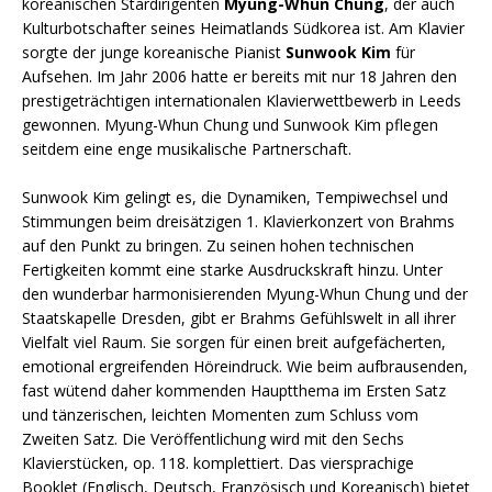
koreanischen Stardirigenten
Myung-Whun Chung
, der auch
Kulturbotschafter seines Heimatlands Südkorea ist. Am Klavier
sorgte der junge koreanische Pianist
Sunwook Kim
für
Aufsehen. Im Jahr 2006 hatte er bereits mit nur 18 Jahren den
prestigeträchtigen internationalen Klavierwettbewerb in Leeds
gewonnen. Myung-Whun Chung und Sunwook Kim pflegen
seitdem eine enge musikalische Partnerschaft.
Sunwook Kim gelingt es, die Dynamiken, Tempiwechsel und
Stimmungen beim dreisätzigen 1. Klavierkonzert von Brahms
auf den Punkt zu bringen. Zu seinen hohen technischen
Fertigkeiten kommt eine starke Ausdruckskraft hinzu. Unter
den wunderbar harmonisierenden Myung-Whun Chung und der
Staatskapelle Dresden, gibt er Brahms Gefühlswelt in all ihrer
Vielfalt viel Raum. Sie sorgen für einen breit aufgefächerten,
emotional ergreifenden Höreindruck. Wie beim aufbrausenden,
fast wütend daher kommenden Hauptthema im Ersten Satz
und tänzerischen, leichten Momenten zum Schluss vom
Zweiten Satz. Die Veröffentlichung wird mit den Sechs
Klavierstücken, op. 118. komplettiert. Das viersprachige
Booklet (Englisch, Deutsch, Französisch und Koreanisch) bietet