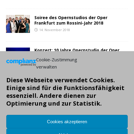
Soiree des Opernstudios der Oper
Frankfurt zum Rossini-Jahr 2018
14. November 2018
Konzert: 10 Jahre Opernstudio der Oper
Frankfurt
Cookie-Zustimmung
6. September 2018
verwalten
Diese Webseite verwendet Cookies.
NEUESTE BEITRÄGE:
Einige sind für die Funktionsfähigkeit
essenziell. Andere dienen zur
Optimierung und zur Statistik.
Cookies akzeptieren