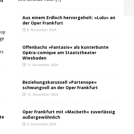
Aus einem Erdloch hervorgeholt: »Lulu« an
der Oper Frankfurt
8. November 2024
Pop
ge
Offenbachs »Fantasio« als kunterbunte
es
Opéra-comique am Staatstheater
Wiesbaden
11. November 2024
Beziehungskarussell »Partenope«
schwungvoll an der Oper Frankfurt
13. November 2024
Oper Frankfurt mit »Macbeth« zuverlässig
te
außergewöhnlich
6. Dezember 2024