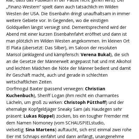
„Finanz-Western“ spielt dann auch tatsächlich im Wilden
Westen der USA. Die Eisenbahn dringt unaufhaltsam in immer
weitere Gebiete vor. In Gegenden, wo die einstigen
Goldquellen längst versiegt sind. Dementsprechend wird der
Abend mit einer kurzen Eisenbahnfahrt eröffnet und dann ist
man plötzlich im Wilden Westen angekommen. Im kleinen Ort
El Plata (übersetzt: Das Silber), im Saloon der resoluten
Marisol (anklagend und kämpferisch:
Verena Bukal
), die sich
an die Gesetze der Männerwelt angepasst hat und mit Alkohol
und leichten Mädchen die Nöte der Männer bedient und damit
ihr Geschäft macht, auch und gerade in schlechten
wirtschaftlichen Zeiten.
Dorfmogul Baxter (passend verwegen:
Christian
Kuchenbuch
), Sheriff Logan (ihm reicht ein charmantes
Lächeln, um groß zu wirken:
Christoph Pütthoff
) und der
ehemalige Kopfgeldjäger Sneaky Sam (als Haudegen sehr
präsent:
Lukas Rüppel
) zocken, bis ein tougher Fremder mit
dem Namen Nomoney (vom SCHAUSPIELstudio,
vielseitig:
Sina Martens
) auftaucht, sich erst einmal zwei rohe
Eier mit Schnaps einfährt und dann anfängt, unangenehme