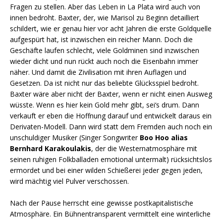
Fragen zu stellen. Aber das Leben in La Plata wird auch von
innen bedroht. Baxter, der, wie Marisol zu Beginn detailliert
schildert, wie er genau hier vor acht Jahren die erste Goldquelle
aufgespürt hat, ist inzwischen ein reicher Mann. Doch die
Geschäfte laufen schlecht, viele Goldminen sind inzwischen
wieder dicht und nun rückt auch noch die Eisenbahn immer
näher. Und damit die Zivilisation mit ihren Auflagen und
Gesetzen. Da ist nicht nur das beliebte Glücksspiel bedroht.
Baxter wäre aber nicht der Baxter, wenn er nicht einen Ausweg
wüsste. Wenn es hier kein Gold mehr gibt, sei‘s drum. Dann
verkauft er eben die Hoffnung darauf und entwickelt daraus ein
Derivaten-Modell. Dann wird statt dem Fremden auch noch ein
unschuldiger Musiker (Singer Songwriter
Boo Hoo alias
Bernhard Karakoulakis
, der die Westernatmosphäre mit
seinen ruhigen Folkballaden emotional untermalt) rücksichtslos
ermordet und bei einer wilden Schießerei jeder gegen jeden,
wird mächtig viel Pulver verschossen.
Nach der Pause herrscht eine gewisse postkapitalistische
Atmosphäre. Ein Bühnentransparent vermittelt eine winterliche