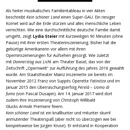
Als heiter musikalisches Familientableau in vier Akten
beschreibt
Kein schöner Land
einen Super-GAU. Ein riesiger
Komet wird auf die Erde stürzen und alles menschliche Leben
vernichten. Wie eine durchschnittliche deutsche Familie damit
umgeht, zeigt
Lydia Steier
mit kurzweiligen 90 Minuten (ohne
Pause) mit ihrer ersten Theaterinszenierung. Bisher hat die
gebürtige Amerikanerin vor allem mit ihren
Operninszenierungen für Aufsehen gesorgt. Wie zuletzt
mit
Donnerstag aus Lich
t am Theater Basel, das von der
Zeitschrift „Opernwelt“ zur Aufführung des Jahres 2016 gewählt
wurde. Am Staatstheater Mainz inszenierte sie bereits im
November 2012 Franz von Suppés Operette
Fatinitza
und im
Januar 2015 den Überraschungserfolg
Perelà – Uomo di
fumo
(von Pascal Dusapin). Am 14. Januar 2017 wird dort
zudem ihre Inszenierung von Christoph Willibald
Glucks
Armide
Premiere feiern.
Kein schöner Land
ist ein knallbunter und mitunter skurril
anmutender Theaterspaß (aber nicht so überzogen wie bei
beispielsweise bei Jürgen Kruse). Er entstand in Kooperation