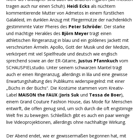
tragen auch nur einen Schuh).
Heidi Ecks
als nüchtern
kommentierende Mutter von Admetos in einem fürstlichen
Galakleid, im dunklen Anzug mit Fliegermütze der nachdenklich
gestimmmte Vater Pheres des
Peter Schröde
r. Der starke
und mächtige Herakles des
Björn Meyer
trägt einen
athletischen Ringeranzug in blau und ein goldenes Jackett mit
verschnürten Ärmeln. Apollo, Gott der Musik und der Medizin,
verkörpert mit viel Spielfreude und deutsch wie englisch
sprechend sowie an der ER-Gitarre,
Justus Pfannkuch
vom
SCHAUSPIELstudio. Unter seinem schwarzen Mantel trägt
auch er einen Ringeranzug, allerdings in lila und eine gewisse
Erwartungshaltung des Publikums widerspiegelnd: mit einer
„Büchs in der Büchs“. Die Kostüme stammen vom Kreativ-
Label
MAISON the FAUX
(
Joris Suk
und
Tessa de Boer
),
einem Grand Couture Fashion House, das Mode für Menschen
entwirft, die offen genug sind, um sich durch die oft engstirnige
Welt frei zu bewegen. Schließlich gibt es auch ein paar wenige
live Videoprojektionen, allerdings ohne nachhaltige Wirkung.
Der Abend endet, wie er gewissermaßen begonnen hat, mit