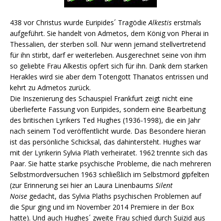
438 vor Christus wurde Euripides´ Tragödie
Alkestis
erstmals
aufgeführt. Sie handelt von Admetos, dem König von Pherai in
Thessalien, der sterben soll. Nur wenn jemand stellvertretend
für ihn stirbt, darf er weiterleben. Ausgerechnet seine von ihm
so geliebte Frau Alkestis opfert sich für ihn. Dank dem starken
Herakles wird sie aber dem Totengott Thanatos entrissen und
kehrt zu Admetos zurück.
Die Inszenierung des Schauspiel Frankfurt zeigt nicht eine
überlieferte Fassung von Euripides, sondern eine Bearbeitung
des britischen Lyrikers Ted Hughes (1936-1998), die ein Jahr
nach seinem Tod veröffentlicht wurde. Das Besondere hieran
ist das persönliche Schicksal, das dahintersteht. Hughes war
mit der Lyrikerin Sylvia Plath verheiratet. 1962 trennte sich das
Paar. Sie hatte starke psychische Probleme, die nach mehreren
Selbstmordversuchen 1963 schließlich im Selbstmord gipfelten
(zur Erinnerung sei hier an Laura Linenbaums
Silent
Noise
gedacht, das Sylvia Plaths psychischen Problemen auf
die Spur ging und im November 2014 Premiere in der Box
hatte). Und auch Hughes´ zweite Frau schied durch Suizid aus