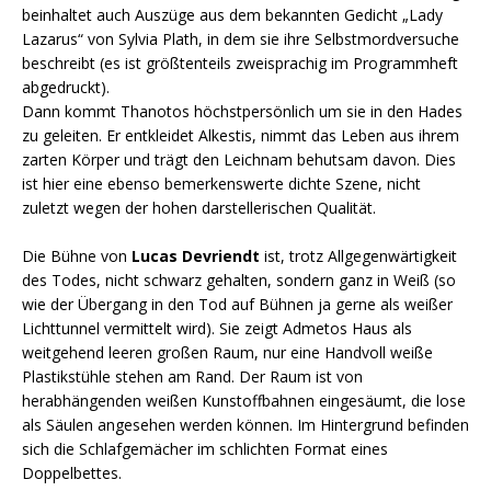
beinhaltet auch Auszüge aus dem bekannten Gedicht „Lady
Lazarus“ von Sylvia Plath, in dem sie ihre Selbstmordversuche
beschreibt (es ist größtenteils zweisprachig im Programmheft
abgedruckt).
Dann kommt Thanotos höchstpersönlich um sie in den Hades
zu geleiten. Er entkleidet Alkestis, nimmt das Leben aus ihrem
zarten Körper und trägt den Leichnam behutsam davon. Dies
ist hier eine ebenso bemerkenswerte dichte Szene, nicht
zuletzt wegen der hohen darstellerischen Qualität.
Die Bühne von
Lucas Devriendt
ist, trotz Allgegenwärtigkeit
des Todes, nicht schwarz gehalten, sondern ganz in Weiß (so
wie der Übergang in den Tod auf Bühnen ja gerne als weißer
Lichttunnel vermittelt wird). Sie zeigt Admetos Haus als
weitgehend leeren großen Raum, nur eine Handvoll weiße
Plastikstühle stehen am Rand. Der Raum ist von
herabhängenden weißen Kunstoffbahnen eingesäumt, die lose
als Säulen angesehen werden können. Im Hintergrund befinden
sich die Schlafgemächer im schlichten Format eines
Doppelbettes.