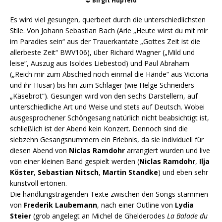
© Birgit Hupfeld
Es wird viel gesungen, querbeet durch die unterschiedlichsten
Stile. Von Johann Sebastian Bach (Arie „Heute wirst du mit mir
im Paradies sein“ aus der Trauerkantate „Gottes Zeit ist die
allerbeste Zeit“ BWV106), über Richard Wagner („Mild und
leise“, Auszug aus Isoldes Liebestod) und Paul Abraham
(„Reich mir zum Abschied noch einmal die Hände“ aus Victoria
und ihr Husar) bis hin zum Schlager (wie Helge Schneiders
„Käsebrot“). Gesungen wird von den sechs Darstellern, auf
unterschiedliche Art und Weise und stets auf Deutsch. Wobei
ausgesprochener Schöngesang natürlich nicht beabsichtigt ist,
schließlich ist der Abend kein Konzert. Dennoch sind die
siebzehn Gesangsnummern ein Erlebnis, da sie individuell für
diesen Abend von
Niclas Ramdohr
arrangiert wurden und live
von einer kleinen Band gespielt werden (
Niclas Ramdohr
,
Ilja
Köster
,
Sebastian Nitsch
,
Martin Standke
) und eben sehr
kunstvoll ertönen.
Die handlungstragenden Texte zwischen den Songs stammen
von
Frederik Laubemann
, nach einer Outline von
Lydia
Steier
(grob angelegt an Michel de Ghelderodes
La Balade du