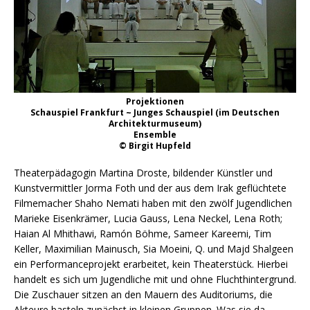
Projektionen
Schauspiel Frankfurt ~ Junges Schauspiel (im Deutschen
Architekturmuseum)
Ensemble
© Birgit Hupfeld
Theaterpädagogin Martina Droste, bildender Künstler und
Kunstvermittler Jorma Foth und der aus dem Irak geflüchtete
Filmemacher Shaho Nemati haben mit den zwölf Jugendlichen
Marieke Eisenkrämer, Lucia Gauss, Lena Neckel, Lena Roth;
Haian Al Mhithawi, Ramón Böhme, Sameer Kareemi, Tim
Keller, Maximilian Mainusch, Sia Moeini, Q. und Majd Shalgeen
ein Performanceprojekt erarbeitet, kein Theaterstück. Hierbei
handelt es sich um Jugendliche mit und ohne Fluchthintergrund.
Die Zuschauer sitzen an den Mauern des Auditoriums, die
Akteure basteln zunächst in kleinen Gruppen. Was sie da