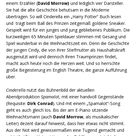
einem Erzähler (
David Morrow)
und lediglich vier Darsteller.
Sie hat die alte Geschichte behutsam in die Moderne
übertragen. So will Cinderella ein „Harry Potter“ Buch lesen
und trägt beim Ball des Prinzen zeitgemäß goldene Sneaker.
Gespielt wird für ein junges und jung gebliebenes Publikum. Die
kurzweiligen 65 Minuten Spieldauer stimmen mit Gesang und
Spiel wunderbar in die Weihnachtszeit ein. Denn die Geschichte
der jungen Cindy, die von ihrer Stiefmutter als Haushaltskraft
ausgenutzt wird und dennoch ihren Traumprinzen findet,
macht auch heute noch die Herzen weit. Und so herrschte
große Begeisterung im English Theatre, die ganze Aufführung
über.
Cinderella
nutzt das Bühnenbild der aktuellen
Abendproduktion
Spamalot
, mit einer handvoll Gegenstände
(Requisite:
Dirk Conrad
). Und mit einem „Spamalot“-Song
geht es auch gleich los. Bis der am E-Piano sitzende
Weihnachtsmann (auch
David Morrow
, als musikalischer
Leiter) dezent darauf hinweist, dass hier etwas nicht stimmt.
Aus der Not wird gewissermaßen eine Tugend gemacht und