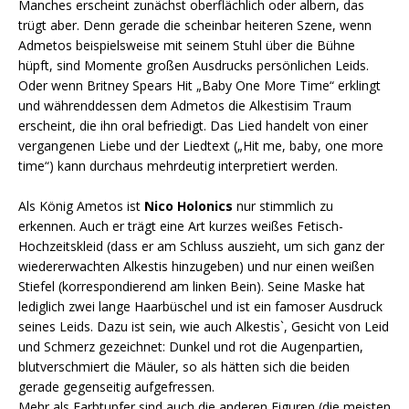
Manches erscheint zunächst oberflächlich oder albern, das
trügt aber. Denn gerade die scheinbar heiteren Szene, wenn
Admetos beispielsweise mit seinem Stuhl über die Bühne
hüpft, sind Momente großen Ausdrucks persönlichen Leids.
Oder wenn Britney Spears Hit „Baby One More Time“ erklingt
und währenddessen dem Admetos die Alkestisim Traum
erscheint, die ihn oral befriedigt. Das Lied handelt von einer
vergangenen Liebe und der Liedtext („Hit me, baby, one more
time“) kann durchaus mehrdeutig interpretiert werden.
Als König Ametos ist
Nico Holonics
nur stimmlich zu
erkennen. Auch er trägt eine Art kurzes weißes Fetisch-
Hochzeitskleid (dass er am Schluss auszieht, um sich ganz der
wiedererwachten Alkestis hinzugeben) und nur einen weißen
Stiefel (korrespondierend am linken Bein). Seine Maske hat
lediglich zwei lange Haarbüschel und ist ein famoser Ausdruck
seines Leids. Dazu ist sein, wie auch Alkestis`, Gesicht von Leid
und Schmerz gezeichnet: Dunkel und rot die Augenpartien,
blutverschmiert die Mäuler, so als hätten sich die beiden
gerade gegenseitig aufgefressen.
Mehr als Farbtupfer sind auch die anderen Figuren (die meisten