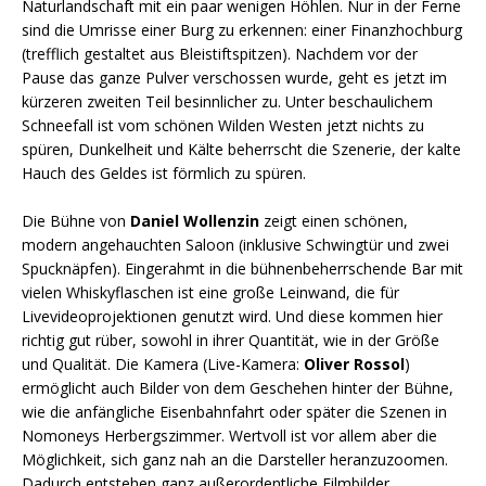
Naturlandschaft mit ein paar wenigen Höhlen. Nur in der Ferne
sind die Umrisse einer Burg zu erkennen: einer Finanzhochburg
(trefflich gestaltet aus Bleistiftspitzen). Nachdem vor der
Pause das ganze Pulver verschossen wurde, geht es jetzt im
kürzeren zweiten Teil besinnlicher zu. Unter beschaulichem
Schneefall ist vom schönen Wilden Westen jetzt nichts zu
spüren, Dunkelheit und Kälte beherrscht die Szenerie, der kalte
Hauch des Geldes ist förmlich zu spüren.
Die Bühne von
Daniel Wollenzin
zeigt einen schönen,
modern angehauchten Saloon (inklusive Schwingtür und zwei
Spucknäpfen). Eingerahmt in die bühnenbeherrschende Bar mit
vielen Whiskyflaschen ist eine große Leinwand, die für
Livevideoprojektionen genutzt wird. Und diese kommen hier
richtig gut rüber, sowohl in ihrer Quantität, wie in der Größe
und Qualität. Die Kamera (Live-Kamera:
Oliver Rossol
)
ermöglicht auch Bilder von dem Geschehen hinter der Bühne,
wie die anfängliche Eisenbahnfahrt oder später die Szenen in
Nomoneys Herbergszimmer. Wertvoll ist vor allem aber die
Möglichkeit, sich ganz nah an die Darsteller heranzuzoomen.
Dadurch entstehen ganz außerordentliche Filmbilder.