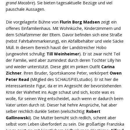
grand Macabre
). Sie bieten tagesaktuelle Bezüge und viel
pauschale Aussagen.
Die vorgelagerte Bühne von
Flurin Borg Madsen
zeigt ein
offenes Einfamilienhaus. Mit Wohnküche, Kinderzimmern und
dem Schlafzimmer der Eltern. Davor befinden sich eine Straße
(nebst Fahrbahnmarkierung), ein Abfallbehälter und viele Säcke
Müll. In diesem Bereich haust der Landstreicher Hobo
(ungewohnt schrullig:
Till Weinheimer
). Er ist zwar nicht Teil
der Familie, wird aber zumindest durch deren Tochter Lilly hin
und wieder unterstützt. Diese gibt im pinken Outfit
Carina
Zichner
. Ihren Bruder, Sportskanone Peter, verkörpert
Owen
Peter Read
(Mitglied des SCHAUSPIELstudio). Er ist hier die
interessanteste Figur, da er im Angesicht der bevorstehenden
Krise der Wahrheit ins Auge schaut und sich, koste was es
wolle, für seinen Weg entscheidet, auch wenn er dadurch beim
Vater unten durch ist. Dieser hat hehre Ansprüche, hat aber
selber reichlich dunkle Seiten (vielschichtig:
Robert
Gallinowski
). Die Mutter bemüht sich redlich, scheint aber
selbst vom Leben überfordert zu sein. Die großartige Franziska