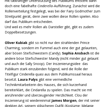
mit tatkräftiger Unterstützung des Publikums entsteht dann
doch eine fabelhafte
Cinderella
-Aufführung. Zunächst wird die
Rollenverteilung festgelegt, was bei der Fairy Godmother zum
Streitpunkt gerät, denn zwei wollen diese Rollen spielen. Also
darf das Publikum entscheiden.
Und weil es mehr Rollen als Darsteller gibt, gibt es zudem
Doppelbesetzungen.
Oliver Kubiak
gibt so nicht nur den strahlenden Prince
Charming, sondern im Fummel auch eine der gut gelaunten,
aber bösen Stiefschwestern (Candy).
Sophia Ansbach
ist die
andere böse Stiefschwester Mandy (nicht minder gut gelaunt
und auch die Sally Snoop). Der Inszenierungsidee das
Publikum stark einzubinden folgend, wird die Rolle der
Titelfigur Cinderella quasi aus dem Publikumssaal heraus
besetzt.
Laura Palys
gibt eine vermeidliche
Technikmitarbeiterin des Hauses, die sich kurzerhand
bereiterklärt, die Cindarella zu spielen. Das macht sie mit
anrührender und überzeugender Herzlichkeit. Clou der
Inszenierung ist wiedereinmal
James Morgen
, der mit seiner
direkten Art, seinem stilsicheren Outfit (Kostüme: Melanie