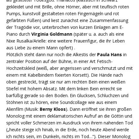
gekleidet und mit Brille, ohne Hörner, aber mit teuflisch roten
Pumps, kunstvoll gestalteten roten Fingernägeln und rot
gefärbten Füßen) und liest zunächst eine Zusammenfassung
der Tragödie vor, unterbrochen von kurzen Einlagen am E-
Piano durch
Virginia Goldmann
(später u. a. auch als eine
Nixe Rusalka/Arielle: eine weitere Frauenfigur, die ihr Leben
aus Liebe zu einem Mann opfert) .
Plötzlich steht dann nur noch die Alkestis der
Paula Hans
in
zentraler Position auf der Bühne, in einer Art Fetisch-
Hochzeitskleid (weiß, aber angerissen und verschmutzt und mit
einem mit Kabelbindern fixierten Korsett). Die Hände nach
oben gestreckt, trägt sie nur am rechten Bein einen weißen
Stiefel mit hohem Absatz. Mit dem linken Bein erreicht sie
barfüßig gerade so den Boden. Ein Glucksen, Schluchzen und
Stöhnen ist zu hören, eine Soundcollage wie aus einem
Alienfilm (Musik:
Berny Kloos
). Dann eröffnet sie ihren großen
Monolog mit einem deklamatorischen Aufruf an die Göttin und
spricht voller Schmerzen im Ausdruck von ihrem nahenden Tod
(„heute steige ich hinab, in die Erde, noch heute Abend werde
ich nichts sein, im Dunkeln, nichts im Tod…“). Dieser Monolog