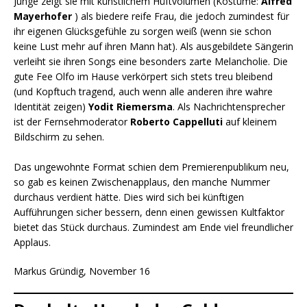
Junge zeigt sie mit künstlichem Hüftvolumen (Kostüme:
Alfred
Mayerhofer
) als biedere reife Frau, die jedoch zumindest für
ihr eigenen Glücksgefühle zu sorgen weiß (wenn sie schon
keine Lust mehr auf ihren Mann hat). Als ausgebildete Sängerin
verleiht sie ihren Songs eine besonders zarte Melancholie. Die
gute Fee Olfo im Hause verkörpert sich stets treu bleibend
(und Kopftuch tragend, auch wenn alle anderen ihre wahre
Identität zeigen)
Yodit Riemersma
. Als Nachrichtensprecher
ist der Fernsehmoderator
Roberto Cappelluti
auf kleinem
Bildschirm zu sehen.
Das ungewohnte Format schien dem Premierenpublikum neu,
so gab es keinen Zwischenapplaus, den manche Nummer
durchaus verdient hätte. Dies wird sich bei künftigen
Aufführungen sicher bessern, denn einen gewissen Kultfaktor
bietet das Stück durchaus. Zumindest am Ende viel freundlicher
Applaus.
Markus Gründig, November 16