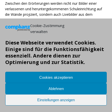
Zwischen den Erörterungen werden nicht nur Bilder einer
verlassenen und heruntergekommenen Schuleinrichtung auf
die Wände projiziert, sondern auch Livebilder aus dem
Auditorium, die mittels einer kleinen gebastelten Kamera
Cookie-Zustimmung
eingefangen werden. Oder Bilder vorüberziehender Vögel
(grenzenlose Freiheit schlechthin). Die angesprochenen
verwalten
Begriffe werden gerne in Frage gestellt bzw. von
Diese Webseite verwendet Cookies.
unterschiedlichen Seiten betrachtet. So wie Wände, die nicht
nur schützen, sondern auch abgrenzen. Und wie wäre wohl ein
Einige sind für die Funktionsfähigkeit
Haus ohne Wände? Eine Frage, die auch an das Publikum
essenziell. Andere dienen zur
gestellt wird.
Optimierung und zur Statistik.
Es sind kurzweilige 70 Minuten, bei denen nicht nur nach
konstruktiven Elementen in der Destruktion geforscht werden,
Cookies akzeptieren
sondern auch immer wieder Bezüge zu den konkreten
Lebenserfahrungen der Protagonisten hergestellt werden.
Ablehnen
Markus Gründig, November 16
Einstellungen anzeigen
Prinz Friedrich von Homburg