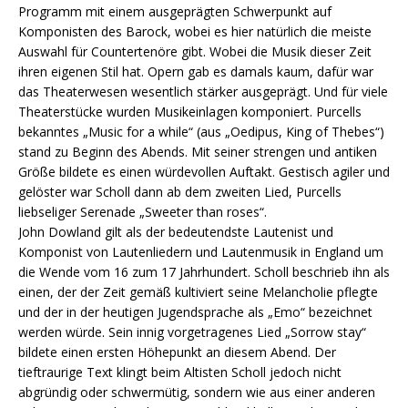
Programm mit einem ausgeprägten Schwerpunkt auf
Komponisten des Barock, wobei es hier natürlich die meiste
Auswahl für Countertenöre gibt. Wobei die Musik dieser Zeit
ihren eigenen Stil hat. Opern gab es damals kaum, dafür war
das Theaterwesen wesentlich stärker ausgeprägt. Und für viele
Theaterstücke wurden Musikeinlagen komponiert. Purcells
bekanntes „Music for a while“ (aus „Oedipus, King of Thebes“)
stand zu Beginn des Abends. Mit seiner strengen und antiken
Größe bildete es einen würdevollen Auftakt. Gestisch agiler und
gelöster war Scholl dann ab dem zweiten Lied, Purcells
liebseliger Serenade „Sweeter than roses“.
John Dowland gilt als der bedeutendste Lautenist und
Komponist von Lautenliedern und Lautenmusik in England um
die Wende vom 16 zum 17 Jahrhundert. Scholl beschrieb ihn als
einen, der der Zeit gemäß kultiviert seine Melancholie pflegte
und der in der heutigen Jugendsprache als „Emo“ bezeichnet
werden würde. Sein innig vorgetragenes Lied „Sorrow stay“
bildete einen ersten Höhepunkt an diesem Abend. Der
tieftraurige Text klingt beim Altisten Scholl jedoch nicht
abgründig oder schwermütig, sondern wie aus einer anderen