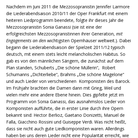
Nachdem im Juni 2011 die Mezzosopranistin Jennifer Larmore
die Liederabendsaison 2010/11 der Oper Frankfurt mit einem
heiteren Liedprogramm beendete, folgte ihr dieses Jahr die
Mezzosopranistin Sonia Ganassi (sie ist eine der
erfolgreichsten Mezzosopranistinnen ihrer Generation,
mit
Engagements an den
wichtigsten Opernhäuser weltweit.). Dabei
begann die Liederabendsaison der Spielzeit 2011/12 typisch
deutsch, mit einem stets leicht melancholischen Habitus. So
gab es von den männlichen Sängern, die zunächst auf dem
Plan standen, Schuberts „Die schöne Müllerin“, Robert
Schumanns „Dichterliebe“, Brahms „Die schöne Magelone“
und auch Lieder von verschiedenen Komponisten des Barock.
Im Frühjahr brachten die Damen dann mit Grieg, Weil und
vielen mehr eine andere Ebene hinein. Dies gipfelte jetzt im
Programm von Sonia Ganassi, das ausnahmslos Lieder von
Komponisten aufführte, die in erster Linie durch ihre Opern
bekannt sind: Hector Berlioz, Gaetano Donizetti, Manuel de
Falla, Giacchino Rossini und Guiseppe Verdi. Was nicht heißt,
dass sie nicht auch gute Liedkomponisten waren. Allerdings
haben bei uns deren Lieder nicht eine Popularität erreicht, wie