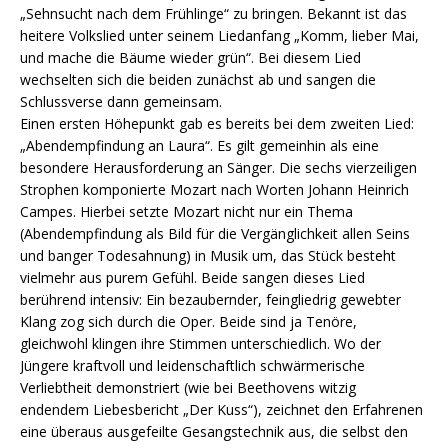
„Sehnsucht nach dem Frühlinge“ zu bringen. Bekannt ist das
heitere Volkslied unter seinem Liedanfang „Komm, lieber Mai,
und mache die Bäume wieder grün“. Bei diesem Lied
wechselten sich die beiden zunächst ab und sangen die
Schlussverse dann gemeinsam.
Einen ersten Höhepunkt gab es bereits bei dem zweiten Lied:
„Abendempfindung an Laura“. Es gilt gemeinhin als eine
besondere Herausforderung an Sänger. Die sechs vierzeiligen
Strophen komponierte Mozart nach Worten Johann Heinrich
Campes. Hierbei setzte Mozart nicht nur ein Thema
(Abendempfindung als Bild für die Vergänglichkeit allen Seins
und banger Todesahnung) in Musik um, das Stück besteht
vielmehr aus purem Gefühl. Beide sangen dieses Lied
berührend intensiv: Ein bezaubernder, feingliedrig gewebter
Klang zog sich durch die Oper. Beide sind ja Tenöre,
gleichwohl klingen ihre Stimmen unterschiedlich. Wo der
Jüngere kraftvoll und leidenschaftlich schwärmerische
Verliebtheit demonstriert (wie bei Beethovens witzig
endendem Liebesbericht „Der Kuss“), zeichnet den Erfahrenen
eine überaus ausgefeilte Gesangstechnik aus, die selbst den