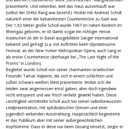
präsentierte. Und nebenbei, weil das Haus ausverkauft war
(selbst der Dritte Rang war besetzt). Wobei mit Andreas Scholl
natürlich einer der bekanntesten Countertenöre zu Gast war.
Der 1,92 Meter große Scholl wurde 1967 im nahen Kiedrich im
Rheingau geboren, er ist damit sogar ein richtiger Hesse.
Inzwischen ist der in Basel ausgebildete Sänger international
bekannt und gefragt (u.a. mit Auftritten beim Glyndebourne
Festival, an der New Yorker Metropolitan Opera, auch sang er
als erster Countertenor überhaupt bei „The Last Night of the
Proms“ in London).
Begleitet wurde Scholl von seiner charmanten israelischen
Freundin Tamar Halperin, die sich in einem schlichten und
süßen schwarz-weißen Kleid präsentierte. Wobei sich die
beiden zwar angemessen ernst gaben, aber doch irgendwie
recht entspannt und wie frisch verliebt gewirkt haben. Diese
Leichtigkeit vermittelte Scholl auch bei seiner selbstbewussten
Liedpräsentation, mit spitzbübischen Grinsen und einer
jugendlich wirkenden Ausstrahlung. Hauptsächlich begeisterte
er das Publikum aber mit seiner außergewöhnlichen
Kopfstimme. Dass er diese nur beim Gesang einsetzt, zeigte er