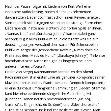
Nach der Pause folgte mit Liedern von Kurt Weill eine
inhaltliche Auflockerung, haben die mit Jazzelementen
durchsetzten Lieder doch fast schon einen Revuecharakter.
Stemme hielt sich hingegen schon an die strenge Form eines
Liederabends, hatte aber sichtlich und hörbar Spaß an ihnen.
„Nannas Lied“ und „Surabaya-Johnny“ kamen dabei ganz
besonders gut beim Publikum an, nicht zuletzt weil sie auf
deutsch gesungen verständlicher waren. Für Schmunzeln im
Publikum sorgte der gesprochene Refrain „Nimm doch die
Pfeife aus dem Maul, du Hund!“ („Surabaya-Johnny“). Teilweise
hochdramatische Ausbrüche gab es hingegen bei dem
unbekannterem „Youkali“.
Lieder von Sergej Rachmaninow beendeten den Abend.
Rachmaninow ist in erster Linie als genuiner Komponist seiner
Klavierkonzerte und als Pianist bekannt. Dennoch komponierte
er eine durchaus umfangreiche Sammlung an Liedern. Stemme
fand hier eine berührende sängerische Gestaltung. Mit
glühenden Höhen bei den hochdramatischen „Ne poj,
krasaiza“ („ Singe nicht, du Schöne“) und „Sdes´choroscho“
(„Hier ist es schön!“). Ihr kundiger Begleiter am Klavier, Matti