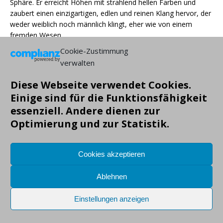
Sphäre. Er erreicht Höhen mit strahlend hellen Farben und
zaubert einen einzigartigen, edlen und reinen Klang hervor, der
weder weiblich noch männlich klingt, eher wie von einem
fremden Wesen.
Thomas Campion war ein wichtiger Vorgänger Purcells. Sein „I
Cookie-Zustimmung
care not for these ladies“ ist auch ein gutes Beispiel für den
verwalten
schauspielerischen Bezug der Lieder. Scholl sang es mit
komödiantischer Freude. Besonders innig und mitfühlend
Diese Webseite verwendet Cookies.
geriet Purcells „O solitude“. Vor der Pause war das Publikum
Einige sind für die Funktionsfähigkeit
dann bei “Man is for the woman made“ eingeladen, den
essenziell. Andere dienen zur
Refrain mitzusingen, es herrschte eine gelöste Atmosphäre
Optimierung und zur Statistik.
ähnlich zu „The Last Night of the Proms“.
Im zweiten Teil folgten zunächst Lieder von Joseph Haydn und
Johannes Brahms.
Cookies akzeptieren
Herausragend hier war das ernste Adagiolied „Recollection“,
wo Scholl eine zwischen milder Trauer und ausbrechendem
Ablehnen
Schmerz wechselnde Stimmung vermittelte. Drei traditionelle
Folksongs beendeten das klug durchdachte Programm (dass
Einstellungen anzeigen
trotz manch traurig anmutender Lieder recht bunt und froh
war).
Tamar Halperin bewies sich nicht nur als verlässliche