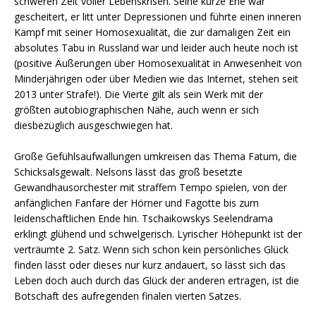
schweren Zeit voller Lebenskrisen. Seine kurze Ehe war
gescheitert, er litt unter Depressionen und führte einen inneren
Kampf mit seiner Homosexualität, die zur damaligen Zeit ein
absolutes Tabu in Russland war und leider auch heute noch ist
(positive Äußerungen über Homosexualität in Anwesenheit von
Minderjährigen oder über Medien wie das Internet, stehen seit
2013 unter Strafe!). Die Vierte gilt als sein Werk mit der
größten autobiographischen Nähe, auch wenn er sich
diesbezüglich ausgeschwiegen hat.
Große Gefühlsaufwallungen umkreisen das Thema Fatum, die
Schicksalsgewalt. Nelsons lässt das groß besetzte
Gewandhausorchester mit straffem Tempo spielen, von der
anfänglichen Fanfare der Hörner und Fagotte bis zum
leidenschaftlichen Ende hin. Tschaikowskys Seelendrama
erklingt glühend und schwelgerisch. Lyrischer Höhepunkt ist der
verträumte 2. Satz. Wenn sich schon kein persönliches Glück
finden lässt oder dieses nur kurz andauert, so lässt sich das
Leben doch auch durch das Glück der anderen ertragen, ist die
Botschaft des aufregenden finalen vierten Satzes.