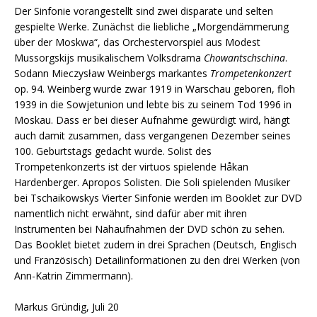
Der Sinfonie vorangestellt sind zwei disparate und selten
gespielte Werke. Zunächst die liebliche „Morgendämmerung
über der Moskwa“, das Orchestervorspiel aus Modest
Mussorgskijs musikalischem Volksdrama
Chowantschschina
.
Sodann Mieczysław Weinbergs markantes
Trompetenkonzert
op. 94. Weinberg wurde zwar 1919 in Warschau geboren, floh
1939 in die Sowjetunion und lebte bis zu seinem Tod 1996 in
Moskau. Dass er bei dieser Aufnahme gewürdigt wird, hängt
auch damit zusammen, dass vergangenen Dezember seines
100. Geburtstags gedacht wurde. Solist des
Trompetenkonzerts ist der virtuos spielende Håkan
Hardenberger. Apropos Solisten. Die Soli spielenden Musiker
bei Tschaikowskys Vierter Sinfonie werden im Booklet zur DVD
namentlich nicht erwähnt, sind dafür aber mit ihren
Instrumenten bei Nahaufnahmen der DVD schön zu sehen.
Das Booklet bietet zudem in drei Sprachen (Deutsch, Englisch
und Französisch) Detailinformationen zu den drei Werken (von
Ann-Katrin Zimmermann).
Markus Gründig, Juli 20