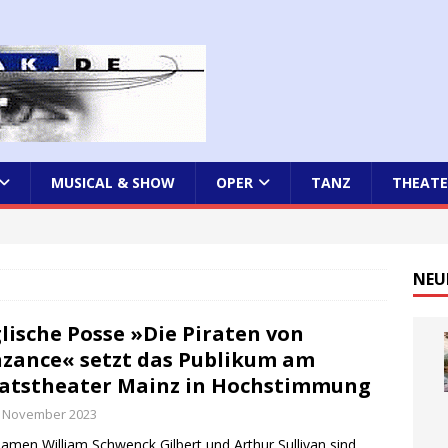
MUSICAL & SHOW
OPER
TANZ
THEATE
NEU
lische Posse »Die Piraten von
zance« setzt das Publikum am
atstheater Mainz in Hochstimmung
. November 2023
amen William Schwenck Gilbert und Arthur Sullivan sind