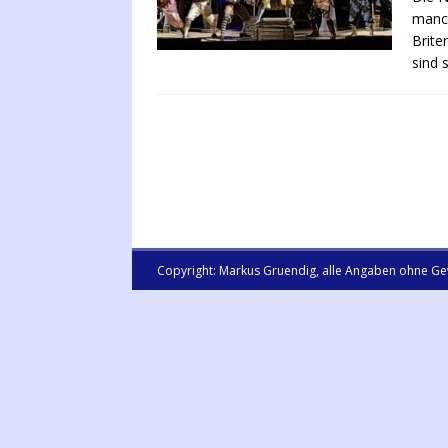
manch
Brite
sind 
Copyright: Markus Gruendig, alle Angaben ohne Ge