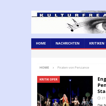
HOME
NACHRICHTEN
KRITIKEN
HOME
Piraten von Penzance
Eng
KRITIK OPER
Pen
Sta
27
Die N