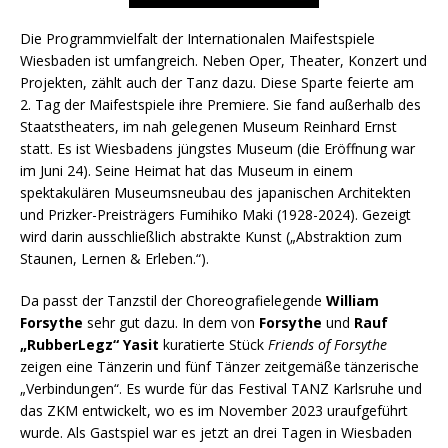
Die Programmvielfalt der Internationalen Maifestspiele
Wiesbaden ist umfangreich. Neben Oper, Theater, Konzert und
Projekten, zählt auch der Tanz dazu. Diese Sparte feierte am
2. Tag der Maifestspiele ihre Premiere. Sie fand außerhalb des
Staatstheaters, im nah gelegenen Museum Reinhard Ernst
statt. Es ist Wiesbadens jüngstes Museum (die Eröffnung war
im Juni 24). Seine Heimat hat das Museum in einem
spektakulären Museumsneubau des japanischen Architekten
und Prizker-Preisträgers Fumihiko Maki (1928-2024). Gezeigt
wird darin ausschließlich abstrakte Kunst („Abstraktion zum
Staunen, Lernen & Erleben.“).
Da passt der Tanzstil der Choreografielegende
William
Forsythe
sehr gut dazu. In dem von
Forsythe
und
Rauf
„RubberLegz“ Yasit
kuratierte Stück
Friends of Forsythe
zeigen eine Tänzerin und fünf Tänzer zeitgemäße tänzerische
„Verbindungen“. Es wurde für das Festival TANZ Karlsruhe und
das ZKM entwickelt, wo es im November 2023 uraufgeführt
wurde. Als Gastspiel war es jetzt an drei Tagen in Wiesbaden