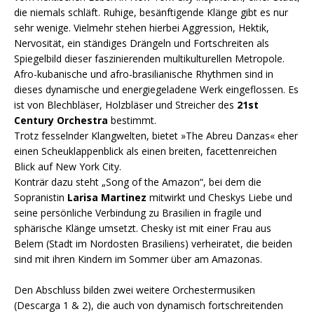
die niemals schläft. Ruhige, besänftigende Klänge gibt es nur
sehr wenige. Vielmehr stehen hierbei Aggression, Hektik,
Nervosität, ein ständiges Drängeln und Fortschreiten als
Spiegelbild dieser faszinierenden multikulturellen Metropole.
Afro-kubanische und afro-brasilianische Rhythmen sind in
dieses dynamische und energiegeladene Werk eingeflossen. Es
ist von Blechbläser, Holzbläser und Streicher des
21st
Century Orchestra
bestimmt.
Trotz fesselnder Klangwelten, bietet »The Abreu Danzas« eher
einen Scheuklappenblick als einen breiten, facettenreichen
Blick auf New York City.
Konträr dazu steht „Song of the Amazon“, bei dem die
Sopranistin
Larisa Martinez
mitwirkt und Cheskys Liebe und
seine persönliche Verbindung zu Brasilien in fragile und
sphärische Klänge umsetzt. Chesky ist mit einer Frau aus
Belem (Stadt im Nordosten Brasiliens) verheiratet, die beiden
sind mit ihren Kindern im Sommer über am Amazonas.
Den Abschluss bilden zwei weitere Orchestermusiken
(Descarga 1 & 2), die auch von dynamisch fortschreitenden