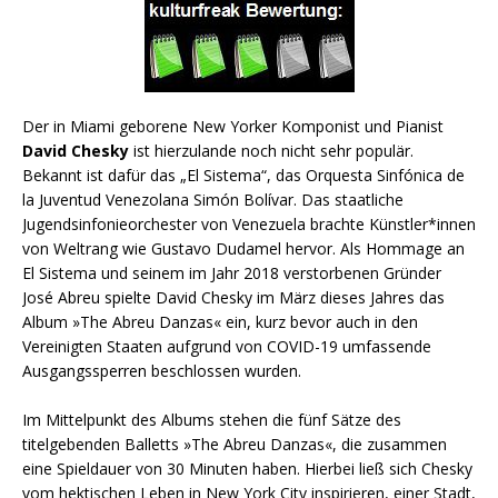
Der in Miami geborene New Yorker Komponist und Pianist
David Chesky
ist hierzulande noch nicht sehr populär.
Bekannt ist dafür das „El Sistema“, das Orquesta Sinfónica de
la Juventud Venezolana Simón Bolívar. Das staatliche
Jugendsinfonieorchester von Venezuela brachte Künstler*innen
von Weltrang wie Gustavo Dudamel hervor. Als Hommage an
El Sistema und seinem im Jahr 2018 verstorbenen Gründer
José Abreu spielte David Chesky im März dieses Jahres das
Album »The Abreu Danzas« ein, kurz bevor auch in den
Vereinigten Staaten aufgrund von COVID-19 umfassende
Ausgangssperren beschlossen wurden.
Im Mittelpunkt des Albums stehen die fünf Sätze des
titelgebenden Balletts »The Abreu Danzas«, die zusammen
eine Spieldauer von 30 Minuten haben. Hierbei ließ sich Chesky
vom hektischen Leben in New York City inspirieren, einer Stadt,