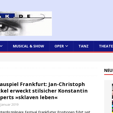
MUSICAL & SHOW
OPER
TANZ
THEATE
NEU
auspiel Frankfurt: Jan-Christoph
kel erweckt stilsicher Konstantin
perts »sklaven leben«
. Januar 2019
nterdisziplinäre Festival Frankfurter Positionen führt seit