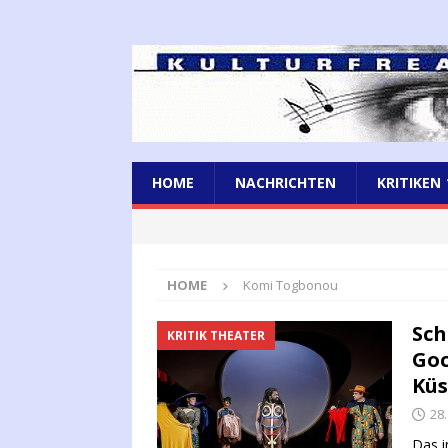
HOME
NACHRICHTEN
KRITIKEN
HOME
Komi Togbonou
Sch
KRITIK THEATER
Goc
Küs
28
Das i