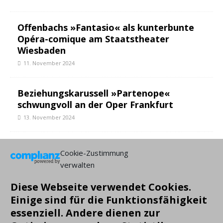
Offenbachs »Fantasio« als kunterbunte
Opéra-comique am Staatstheater
Wiesbaden
11. November 2024
Beziehungskarussell »Partenope«
schwungvoll an der Oper Frankfurt
13. November 2024
Oper Frankfurt mit »Macbeth« zuverlässig
Cookie-Zustimmung
außergewöhnlich
verwalten
6. Dezember 2024
Diese Webseite verwendet Cookies.
Einige sind für die Funktionsfähigkeit
NEUESTE BEITRÄGE:
essenziell. Andere dienen zur