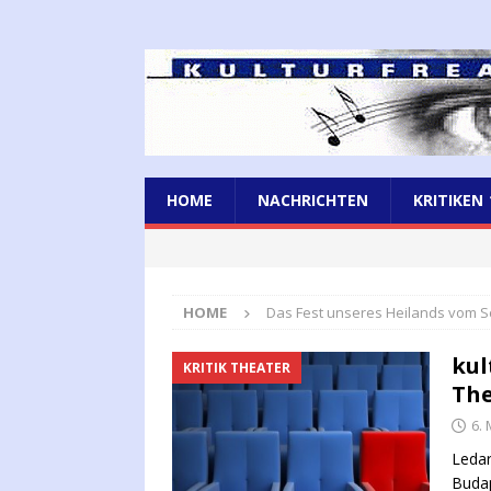
HOME
NACHRICHTEN
KRITIKEN
HOME
Das Fest unseres Heilands vom Sc
kul
KRITIK THEATER
The
6.
Ledar
Budap