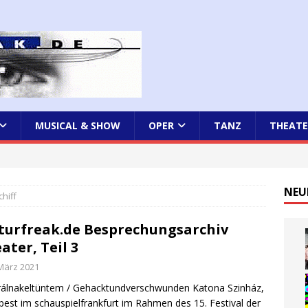
MUSICAL & SHOW
OPER
TANZ
THEATE
NEU
hiff
turfreak.de Besprechungsarchiv
ater, Teil 3
 März 2021
álnakeltüntem / Gehacktundverschwunden Katona Szinház,
est im schauspielfrankfurt im Rahmen des 15. Festival der