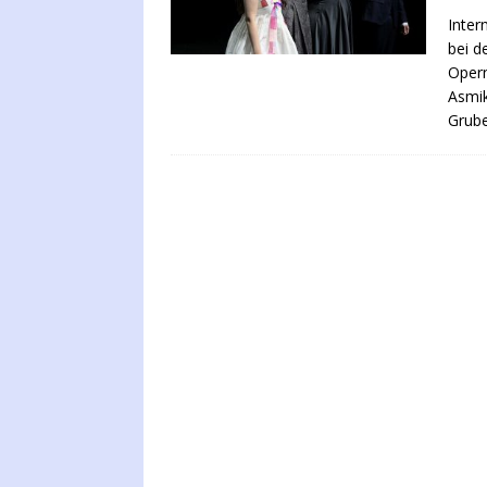
Inter
bei d
Opern
Asmik
Grub