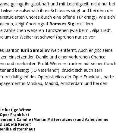
nna gelingt ihr glaubhaft und mit Leichtigkeit, nicht nur bei
ie teilweise außerhalb ihres Schlosses singt und bei dem der
instudierten Chores durch eine offene Tür dringt). Wie sich
ndienen, zeigt Choreograf
Ramses Sigl
mit dem
e zahlreichen weiteren Tanzszenen (wie beim „Vilja-Lied“,
Studium der Weiber ist schwer“) sprühen nur so vor
des Bariton
Iurii Samoilov
weit entfernt. Auch er gibt seine
anzen einsetzenden Danilo und einer verlorenen Chance
igem und markanten Profil. Wenn er trunken auf seiner Couch
erland besingt („O Vaterland“), drückt sich auch sein
r noch Mitglied des Opernstudios der Oper Frankfurt, hatte
 Engagement in Moskau, Madrid, Amsterdam und bei den
ie lustige Witwe
Oper Frankfurt
eramann), Camille (Martin Mitterrutzner) und Valencienne
Elizabeth Reiter)
onika Rittershaus