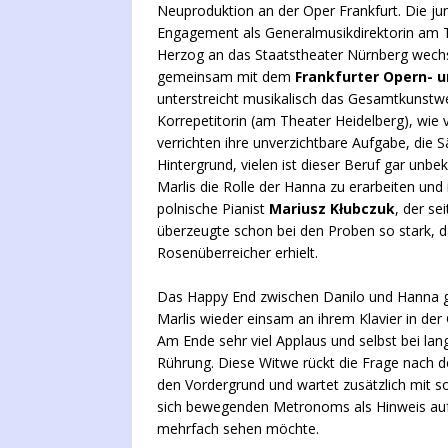
Neuproduktion an der Oper Frankfurt. Die jung
Engagement als Generalmusikdirektorin am The
Herzog an das Staatstheater Nürnberg wechse
gemeinsam mit dem
Frankfurter Opern- 
unterstreicht musikalisch das Gesamtkunstw
Korrepetitorin (am Theater Heidelberg), wie v
verrichten ihre unverzichtbare Aufgabe, die S
Hintergrund, vielen ist dieser Beruf gar unbe
Marlis die Rolle der Hanna zu erarbeiten und 
polnische Pianist
Mariusz Kłubczuk
, der se
überzeugte schon bei den Proben so stark, das
Rosenüberreicher erhielt.
Das Happy End zwischen Danilo und Hanna gib
Marlis wieder einsam an ihrem Klavier in der
Am Ende sehr viel Applaus und selbst bei lan
Rührung. Diese Witwe rückt die Frage nach d
den Vordergrund und wartet zusätzlich mit s
sich bewegenden Metronoms als Hinweis auf 
mehrfach sehen möchte.