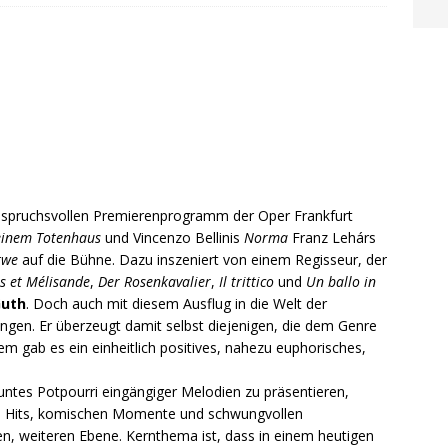
nspruchsvollen Premierenprogramm der Oper Frankfurt
einem Totenhaus
und Vincenzo Bellinis
Norma
Franz Lehárs
twe
auf die Bühne. Dazu inszeniert von einem Regisseur, der
as et Mélisande
,
Der Rosenkavalier
,
Il trittico
und
Un ballo in
Guth
. Doch auch mit diesem Ausflug in die Welt der
ungen. Er überzeugt damit selbst diejenigen, die dem Genre
m gab es ein einheitlich positives, nahezu euphorisches,
buntes Potpourri eingängiger Melodien zu präsentieren,
en Hits, komischen Momente und schwungvollen
n, weiteren Ebene. Kernthema ist, dass in einem heutigen