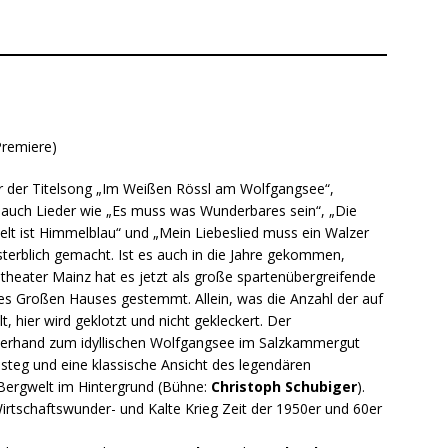
remiere)
r der Titelsong „Im Weißen Rössl am Wolfgangsee“,
auch Lieder wie „Es muss was Wunderbares sein“, „Die
lt ist Himmelblau“ und „Mein Liebeslied muss ein Walzer
sterblich gemacht. Ist es auch in die Jahre gekommen,
stheater Mainz hat es jetzt als große spartenübergreifende
es Großen Hauses gestemmt. Allein, was die Anzahl der auf
, hier wird geklotzt und nicht gekleckert. Der
erhand zum idyllischen Wolfgangsee im Salzkammergut
esteg und eine klassische Ansicht des legendären
 Bergwelt im Hintergrund (Bühne:
Christoph Schubiger
).
 Wirtschaftswunder- und Kalte Krieg Zeit der 1950er und 60er