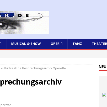
MUSICAL & SHOW
OPER
TANZ
THEATE
NEU
kulturfreak.de Besprechungsarchiv Operette
sprechungsarchiv
perette