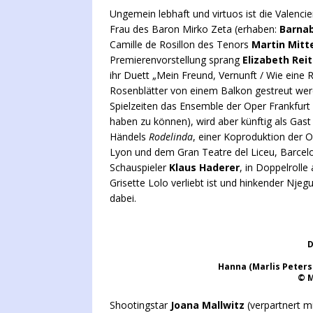
Ungemein lebhaft und virtuos ist die Valenci
Frau des Baron Mirko Zeta (erhaben:
Barna
Camille de Rosillon des Tenors
Martin Mitt
Premierenvorstellung sprang
Elizabeth Reit
ihr Duett „Mein Freund, Vernunft / Wie eine
Rosenblätter von einem Balkon gestreut we
Spielzeiten das Ensemble der Oper Frankfurt 
haben zu können), wird aber künftig als Gast
Händels
Rodelinda
, einer Koproduktion der 
Lyon und dem Gran Teatre del Liceu, Barcelo
Schauspieler
Klaus Haderer
, in Doppelrolle
Grisette Lolo verliebt ist und hinkender Njeg
dabei.
D
Hanna (Marlis Peter
© M
Shootingstar
Joana Mallwitz
(verpartnert m