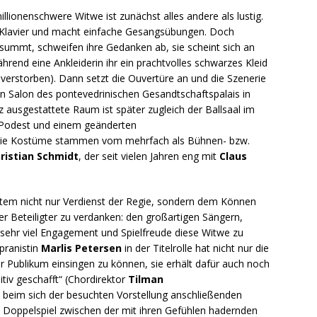
llionenschwere Witwe ist zunächst alles andere als lustig.
m Klavier und macht einfache Gesangsübungen. Doch
summt, schweifen ihre Gedanken ab, sie scheint sich an
ährend eine Ankleiderin ihr ein prachtvolles schwarzes Kleid
ich verstorben). Dann setzt die Ouvertüre an und die Szenerie
en Salon des pontevedrinischen Gesandtschaftspalais in
z ausgestattete Raum ist später zugleich der Ballsaal im
 Podest und einem geänderten
 wie Kostüme stammen vom mehrfach als Bühnen- bzw.
ristian Schmidt
, der seit vielen Jahren eng mit
Claus
Weitem nicht nur Verdienst der Regie, sondern dem Können
 Beteiligter zu verdanken: den großartigen Sängern,
t sehr viel Engagement und Spielfreude diese Witwe zu
pranistin
Marlis Petersen
in der Titelrolle hat nicht nur die
r Publikum einsingen zu können, sie erhält dafür auch noch
itiv geschafft“ (Chordirektor
Tilman
ert beim sich der besuchten Vorstellung anschließenden
s Doppelspiel zwischen der mit ihren Gefühlen hadernden