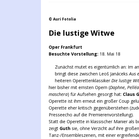
© Auri Fotolia
Die lustige Witwe
Oper Frankfurt
Besuchte Vorstellung:
18. Mai 18
Zunächst mutet es eigentümlich an: Im a
bringt diese zwischen Leoš Janáceks
Aus 
heiteren Operettenklassiker
Die lustige Wi
hier bisher mit ernsten Opern (
Daphne
,
Pellé
maschera
) für Aufsehen gesorgt hat:
Claus 
Operette ist ihm erneut ein großer Coup gel
Operette eher kritisch gegenüberstehen (zude
Presseecho auf die Premierenvorstellung).
Statt die Operette in klassischer Manier als 
zeigt
Guth
sie, ohne Verzicht auf ihre groß
Tanz-/Ensembleszenen, mit einer ergreifende