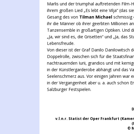
Marlis und der triumphal auftretenden Film-Ha
ihrem großen Lied „Es lebt eine Vilja“ (das s
Gesang des von
Tilman Michael
schmissig e
ihr die Männer ob ihrer geerbten Millionen a
Tanzensemble in großartigen Optiken. Und di
„Ja, wir sind es, die Grisetten“ und „Ja, das 
Lebensfreude.
Von dieser ist der Graf Danilo Danilowitsch 
Doppelrolle, zwischen sich für die Staatsfin
nachtrauernden Iurii, grandios und mit kern
in der Künstlergarderobe abhängt und das Vat
Seelenschmerz aus. Vor einigen Jahren war e
in der Vergangenheit aber u. a. auch schon
Salzburger Festspielen.
D
v.l.n.r. Statist der Oper Frankfurt (Kam
(
© M