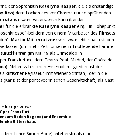
enne der Sopranistin
Kateryna Kasper
, die als anständige
by Rea
) dem Locken des vor Charme nur so sprühenden
errutzner
kaum widerstehen kann (bei der
er
für die erkrankte
Kateryna Kasper
ein). Ein Höhepunkt
 Rosenknospe“ (bei dem von einem Mitarbeiter des Filmsets
rden).
Martin Mitterrutzner
wird zwar leider nach sieben
verlassen (um mehr Zeit für seine in Tirol lebende Familie
 zurückkehren (im Mai 19 als Grimoaldo in
Oper Frankfurt mit dem Teatro Real, Madrid, der Opéra de
na). Neben zahlreichen Ensemblemitgliedern ist der
 als kritischer Regisseur (mit Wiener Schmäh), der in die
us (Kanzlist der pontevedrinischen Gesandtschaft) als Gast
ie lustige Witwe
Oper Frankfurt
sen; am Boden liegend) und Ensemble
onika Rittershaus
it dem Tenor Simon Bode) leitet erstmals eine