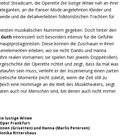
nebst Steadicam, die Operette
Die lustige Witwe
nah an ihrer
 eleganten, an die Pariser Mode angelehnten Kleider und
de und die detailverliebten folkloristischen Trachten für
 meisten musikalischen Nummern gegeben. Doch hinter den
 Guth
interessiert sich besonders intensiv für die Gefühle
 Hauptprotagonisten. Diese können die Zuschauer in ihren
senelementen erleben, wo sie nicht Danilo und Hanna
ihre realen Vornamen; sie spielen hier jeweils Doppelrollen).
orgeschichte der Operette richtet und zeigt, dass da mal was
laufen sein muss, verleiht er der Inszenierung einen zarten
ische Momente (nicht zuletzt, wenn die Zeit still zu
ugleich eine Hommage an die Welt des Musiktheaters, zeigt
ivaten auch nur Menschen sind, bei denen auch nicht immer
ie lustige Witwe
Oper Frankfurt
rinnen (Grisetten) und Hanna (Marlis Petersen)
onika Rittershaus