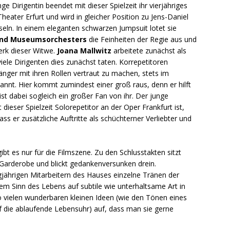
e Dirigentin beendet mit dieser Spielzeit ihr vierjähriges
ater Erfurt und wird in gleicher Position zu Jens-Daniel
ln. In einem eleganten schwarzen Jumpsuit lotet sie
und Museumsorchesters
die Feinheiten der Regie aus und
erk dieser Witwe.
Joana Mallwitz
arbeitete zunächst als
iele Dirigenten dies zunächst taten. Korrepetitoren
änger mit ihren Rollen vertraut zu machen, stets im
kannt. Hier kommt zumindest einer groß raus, denn er hilft
ist dabei sogleich ein großer Fan von ihr. Der junge
it dieser Spielzeit Solorepetitor an der Oper Frankfurt ist,
s er zusätzliche Auftritte als schüchterner Verliebter und
t es nur für die Filmszene. Zu den Schlusstakten sitzt
 Garderobe und blickt gedankenversunken drein.
gjährigen Mitarbeitern des Hauses einzelne Tränen der
em Sinn des Lebens auf subtile wie unterhaltsame Art in
o vielen wunderbaren kleinen Ideen (wie den Tönen eines
die ablaufende Lebensuhr) auf, dass man sie gerne