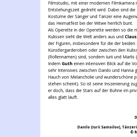
Filmstudio, mit einer modernen Filmkamera 
Entstehungszeit gedreht wird. Dabei sind die
Kostüme der Sänger und Tänzer eine Augenwei
das Heimatfest bei der Witwe herrlich bunt.
Als Operette in der Operette werden so die
Kulissen sieht die Welt anders aus und
Claus
der Figuren, insbesondere für die der beiden
Künstlergarderoben oder zwischen den Kulis
(Rollennamen) sind, sondern Iurii und Marlis (
Indem
Guth
einen intensiven Blick auf die V
sehr Intensives zwischen Danilo und Hanna ge
Hauch von Melancholie und wunderschöne poet
stehen scheint). So ist seine Inszenierung z
er doch, dass die Stars auf der Bühne im pr
alles glatt läuft.
D
Danilo (Iurii Samoilov), Tänze
© M