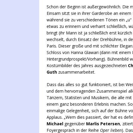
Schon der Beginn ist außergewöhnlich. Die mi
Einsam sitzt sie in ihrer Garderobe an eine
während sie zu verschiedenen Tönen ein „u“ 
etwas zu erinnern und verharrt schließlich, w
bringt (ihr Mann ist ja schließlich erst kürzl
wechselt, durch Einsatz der Drehbühne, in d
Paris. Dieser große und mit schlichter Elegan
Schloss von Hanna Glawari (dann mit einem
Hintergrundprospekt/Vorhang). Bühnenbild
Kostümbilder des Jahres ausgezeichneten
Ch
Guth
zusammenarbeitet.
Dass das alles so gut funktioniert, ist bei 
und dem hervorragenden Zusammenspiel aller
Tänzern, Statisten und Musikern, die alle mi
einem ganz besonderen Erlebnis machen. So
einmalige Gelegenheit, sich auf der Bühne vo
Applaus. „Wem dies passiert, der hat es defin
Michael
gegenüber
Marlis Petersen
, ziti
Foyergespräch in der Reihe
Oper lieben
). Da