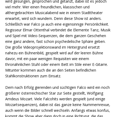
wird gesungen, gesprochen und getanzt, dabei ist es jedoch
viel mehr. Wer einen freundlichen, klassischen und
althergebrachten Musicalabend wie in einem Stadttheater
erwartet, wird sich wundern. Denn diese Show ist anders.
Schließlich war Falco ja auch eine eigensinnige Persönlichkeit.
Regisseur Elmar Ottenthal verbindet die Elemente Tanz, Musik
und Spiel mit Video-Sequenzen, die dem ganzen Geschehen
eine ganz andere, fast schon psychedelische Sphäre geben.
Die große Videoprojektionswand im Hintergrund ersetzt
nahezu ein Bühnenbild, gespielt wird auf der leeren Bühne
davor, mit ein paar wenigen Requisiten wie einem
thronähnlichen Stuhl oder einem Bett im Stile einer E-Gitarre.
Mitunter kommen auch die an den Seiten befindlichen
Stahlkonstruktionen zum Einsatz.
Dem nach Erfolg gierenden und süchtigen Falco wird ein noch
größerer österreichischer Star zur Seite gestellt, Wolfgang
Amdeus Mozart. Viele Falcohits werden gespielt (und einige
Mozartsequenzen), dabei ist das ganze keine Nummernrevue,
auch wenn die Bilder schnell wechseln. Anfangs etwas konfus,
kommt die Show aber dann doch in eine Richtung, die das