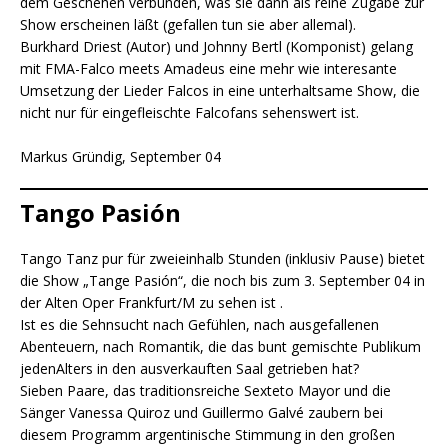
dem Geschehen verbunden, was sie dann als reine Zugabe zur
Show erscheinen läßt (gefallen tun sie aber allemal).
Burkhard Driest (Autor) und Johnny Bertl (Komponist) gelang
mit FMA-Falco meets Amadeus eine mehr wie interesante
Umsetzung der Lieder Falcos in eine unterhaltsame Show, die
nicht nur für eingefleischte Falcofans sehenswert ist.
Markus Gründig, September 04
Tango Pasión
Tango Tanz pur für zweieinhalb Stunden (inklusiv Pause) bietet
die Show „Tange Pasión“, die noch bis zum 3. September 04 in
der Alten Oper Frankfurt/M zu sehen ist .
Ist es die Sehnsucht nach Gefühlen, nach ausgefallenen
Abenteuern, nach Romantik, die das bunt gemischte Publikum
jedenAlters in den ausverkauften Saal getrieben hat?
Sieben Paare, das traditionsreiche Sexteto Mayor und die
Sänger Vanessa Quiroz und Guillermo Galvé zaubern bei
diesem Programm argentinische Stimmung in den großen