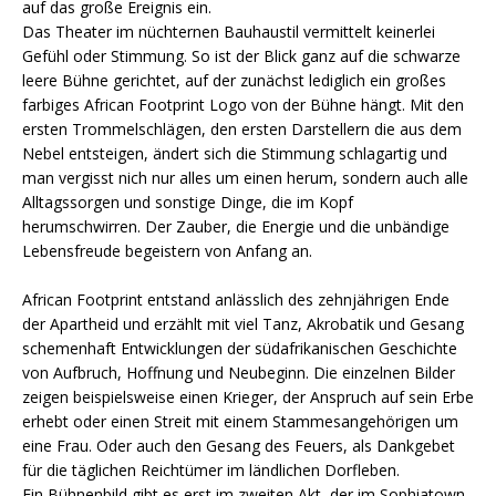
auf das große Ereignis ein.
Das Theater im nüchternen Bauhaustil vermittelt keinerlei
Gefühl oder Stimmung. So ist der Blick ganz auf die schwarze
leere Bühne gerichtet, auf der zunächst lediglich ein großes
farbiges African Footprint Logo von der Bühne hängt. Mit den
ersten Trommelschlägen, den ersten Darstellern die aus dem
Nebel entsteigen, ändert sich die Stimmung schlagartig und
man vergisst nich nur alles um einen herum, sondern auch alle
Alltagssorgen und sonstige Dinge, die im Kopf
herumschwirren. Der Zauber, die Energie und die unbändige
Lebensfreude begeistern von Anfang an.
African Footprint entstand anlässlich des zehnjährigen Ende
der Apartheid und erzählt mit viel Tanz, Akrobatik und Gesang
schemenhaft Entwicklungen der südafrikanischen Geschichte
von Aufbruch, Hoffnung und Neubeginn. Die einzelnen Bilder
zeigen beispielsweise einen Krieger, der Anspruch auf sein Erbe
erhebt oder einen Streit mit einem Stammesangehörigen um
eine Frau. Oder auch den Gesang des Feuers, als Dankgebet
für die täglichen Reichtümer im ländlichen Dorfleben.
Ein Bühnenbild gibt es erst im zweiten Akt, der im Sophiatown