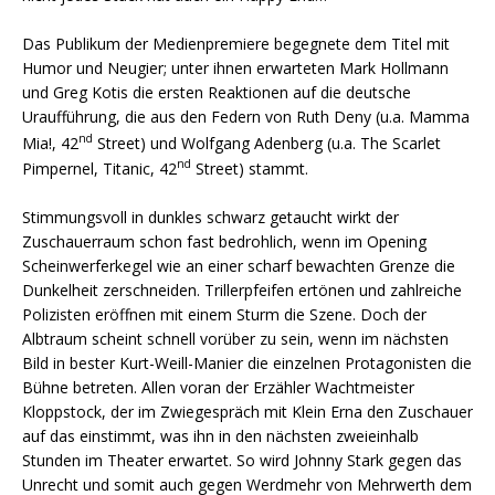
Das Publikum der Medienpremiere begegnete dem Titel mit
Humor und Neugier; unter ihnen erwarteten Mark Hollmann
und Greg Kotis die ersten Reaktionen auf die deutsche
Uraufführung, die aus den Federn von Ruth Deny (u.a. Mamma
nd
Mia!, 42
Street) und Wolfgang Adenberg (u.a. The Scarlet
nd
Pimpernel, Titanic, 42
Street) stammt.
Stimmungsvoll in dunkles schwarz getaucht wirkt der
Zuschauerraum schon fast bedrohlich, wenn im Opening
Scheinwerferkegel wie an einer scharf bewachten Grenze die
Dunkelheit zerschneiden. Trillerpfeifen ertönen und zahlreiche
Polizisten eröffnen mit einem Sturm die Szene. Doch der
Albtraum scheint schnell vorüber zu sein, wenn im nächsten
Bild in bester Kurt-Weill-Manier die einzelnen Protagonisten die
Bühne betreten. Allen voran der Erzähler Wachtmeister
Kloppstock, der im Zwiegespräch mit Klein Erna den Zuschauer
auf das einstimmt, was ihn in den nächsten zweieinhalb
Stunden im Theater erwartet. So wird Johnny Stark gegen das
Unrecht und somit auch gegen Werdmehr von Mehrwerth dem