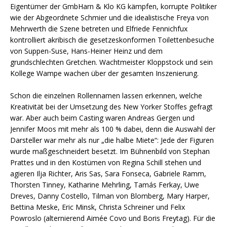
Eigentümer der GmbHarn & Klo KG kämpfen, korrupte Politiker
wie der Abgeordnete Schmier und die idealistische Freya von
Mehrwerth die Szene betreten und Elfriede Fennichfux
kontrolliert akribisch die gesetzeskonformen Toilettenbesuche
von Suppen-Suse, Hans-Heiner Heinz und dem
grundschlechten Gretchen. Wachtmeister Kloppstock und sein
Kollege Wampe wachen über der gesamten Inszenierung.
Schon die einzelnen Rollennamen lassen erkennen, welche
Kreativität bei der Umsetzung des New Yorker Stoffes gefragt
war. Aber auch beim Casting waren Andreas Gergen und
Jennifer Moos mit mehr als 100 % dabei, denn die Auswahl der
Darsteller war mehr als nur „die halbe Miete“: Jede der Figuren
wurde maßgeschneidert besetzt. Im Bühnenbild von Stephan
Prattes und in den Kostümen von Regina Schill stehen und
agieren Ilja Richter, Aris Sas, Sara Fonseca, Gabriele Ramm,
Thorsten Tinney, Katharine Mehrling, Tamás Ferkay, Uwe
Dreves, Danny Costello, Tilman von Blomberg, Mary Harper,
Bettina Meske, Eric Minsk, Christa Schreiner und Felix
Powroslo (alternierend Aimée Covo und Boris Freytag). Für die