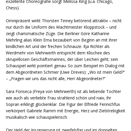
exzellente Choreografie sorgt Melissa King (u.a. Chicago,
Chess).
Omnipräsent wirkt Thorsten Tinney betörend attraktiv – nicht
nur durch die Uniform des Wachtmeister Kloppstock – und
zeigt charismatische Züge. Die Berliner Göre Katharine
Mehrling alias Klein Erna bezaubert von Beginn an mit ihrer
kindlichen Art und der frechen Schnauze. Ilja Richter als
Werdmehr von Mehrwerth entspricht dem Klischee des
skrupellosen Geschäftsmannes, der über Leichen geht; sein
Schauspiel wirkt pointiert genau. So zum Beispiel im Dialog mit
dem Abgeordneten Schmier (Uwe Dreves): „Wo ist mein Geld?“
– „Fragen wir uns das nicht alle, Herr Abgeordneter?“
Sara Fonseca (Freya von Mehrwerth) ist als liebende Tochter
wie auch als verliebte Frau strahlend schön und naiv, ihr
Sopran erklingt glockenklar. Die Figur der Elfriede Fennichfux
verkörpert Gabriele Ramm mit Energie, Herz und Zielstrebigkeit
musikalisch wie schauspielerisch.
Der Held der Inszenierung ist zweifelsfrei und im doppelten