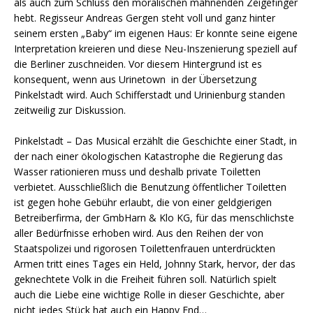
als auch zum Schluss den moralischen mahnenden Zeigefinger
hebt. Regisseur Andreas Gergen steht voll und ganz hinter
seinem ersten „Baby“ im eigenen Haus: Er konnte seine eigene
Interpretation kreieren und diese Neu-Inszenierung speziell auf
die Berliner zuschneiden. Vor diesem Hintergrund ist es
konsequent, wenn aus Urinetown in der Übersetzung
Pinkelstadt wird. Auch Schifferstadt und Urinienburg standen
zeitweilig zur Diskussion.
Pinkelstadt – Das Musical erzählt die Geschichte einer Stadt, in
der nach einer ökologischen Katastrophe die Regierung das
Wasser rationieren muss und deshalb private Toiletten
verbietet. Ausschließlich die Benutzung öffentlicher Toiletten
ist gegen hohe Gebühr erlaubt, die von einer geldgierigen
Betreiberfirma, der GmbHarn & Klo KG, für das menschlichste
aller Bedürfnisse erhoben wird. Aus den Reihen der von
Staatspolizei und rigorosen Toilettenfrauen unterdrückten
Armen tritt eines Tages ein Held, Johnny Stark, hervor, der das
geknechtete Volk in die Freiheit führen soll. Natürlich spielt
auch die Liebe eine wichtige Rolle in dieser Geschichte, aber
nicht jedes Stück hat auch ein Happy End…