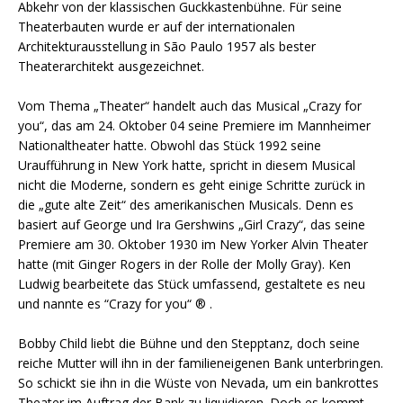
Abkehr von der klassischen Guckkastenbühne. Für seine
Theaterbauten wurde er auf der internationalen
Architekturausstellung in São Paulo 1957 als bester
Theaterarchitekt ausgezeichnet.
Vom Thema „Theater“ handelt auch das Musical „Crazy for
you“, das am 24. Oktober 04 seine Premiere im Mannheimer
Nationaltheater hatte. Obwohl das Stück 1992 seine
Uraufführung in New York hatte, spricht in diesem Musical
nicht die Moderne, sondern es geht einige Schritte zurück in
die „gute alte Zeit“ des amerikanischen Musicals. Denn es
basiert auf George und Ira Gershwins „Girl Crazy“, das seine
Premiere am 30. Oktober 1930 im New Yorker Alvin Theater
hatte (mit Ginger Rogers in der Rolle der Molly Gray). Ken
Ludwig bearbeitete das Stück umfassend, gestaltete es neu
und nannte es “Crazy for you“ ® .
Bobby Child liebt die Bühne und den Stepptanz, doch seine
reiche Mutter will ihn in der familieneigenen Bank unterbringen.
So schickt sie ihn in die Wüste von Nevada, um ein bankrottes
Theater im Auftrag der Bank zu liquidieren. Doch es kommt