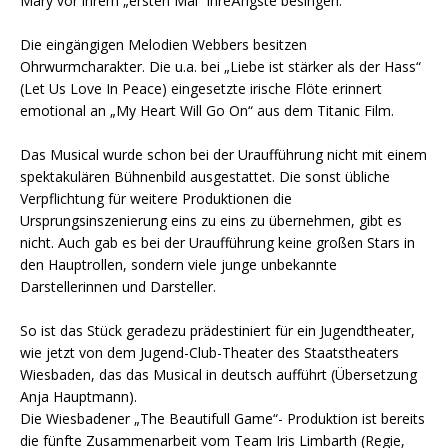
Mary vor ihrem „ersten Mal“ ihreÄngste besingen.
Die eingängigen Melodien Webbers besitzen
Ohrwurmcharakter. Die u.a. bei „Liebe ist stärker als der Hass“
(Let Us Love In Peace) eingesetzte irische Flöte erinnert
emotional an „My Heart Will Go On“ aus dem Titanic Film.
Das Musical wurde schon bei der Uraufführung nicht mit einem
spektakulären Bühnenbild ausgestattet. Die sonst übliche
Verpflichtung für weitere Produktionen die
Ursprungsinszenierung eins zu eins zu übernehmen, gibt es
nicht. Auch gab es bei der Uraufführung keine großen Stars in
den Hauptrollen, sondern viele junge unbekannte
Darstellerinnen und Darsteller.
So ist das Stück geradezu prädestiniert für ein Jugendtheater,
wie jetzt von dem Jugend-Club-Theater des Staatstheaters
Wiesbaden, das das Musical in deutsch aufführt (Übersetzung
Anja Hauptmann).
Die Wiesbadener „The Beautifull Game“- Produktion ist bereits
die fünfte Zusammenarbeit vom Team Iris Limbarth (Regie,