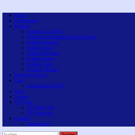
Home
Nachrichten
Kritiken
Kritiken CD/DVD
Kritiken Liederabende und Konzerte
Kritiken Musical
Kritiken Oper
Kritiken Operette
Kritiken Show
Kritiken Tanz
Kritiken Theater
Musical & Show
Oper
Liederabende FFM
Tanz
Theater
TV Tipps
TV-Tipps 3sat
TV-Tipps arte
Kontakt
Datenschutz
Suchen