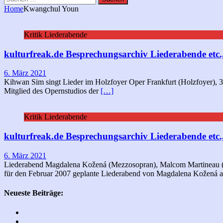
nach:
Home
Kwangchul Youn
Kritik Liederabende
kulturfreak.de Besprechungsarchiv Liederabende etc.,
6. März 2021
Kihwan Sim singt Lieder im Holzfoyer Oper Frankfurt (Holzfoyer), 30
Mitglied des Opernstudios der
[…]
Kritik Liederabende
kulturfreak.de Besprechungsarchiv Liederabende etc.,
6. März 2021
Liederabend Magdalena Kožená (Mezzosopran), Malcom Martineau (Kl
für den Februar 2007 geplante Liederabend von Magdalena Kožená a
Neueste Beiträge: